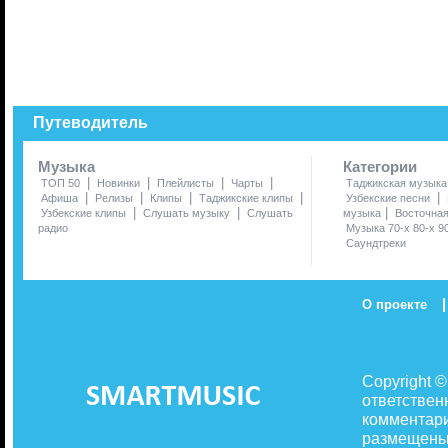
Путеводитель
Музыка
Категории
|
|
|
|
ТОП 50
Новинки
Плейлисты
Чарты
Таджикская музыка
|
|
|
|
|
Афиша
Релизы
Клипы
Таджикские клипы
Узбекские песни
|
|
|
Узбекские клипы
Слушать музыку
Слушать
музыка
Восточна
радио
Музыка 70-х 80-х 9
Саундтреки
|
О проекте
Copyright 
ответствен
комментари
размещены 