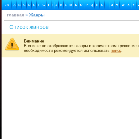
0-9
A
B
C
D
E
F
G
H
I
J
K
L
M
N
O
P
Q
R
S
T
U
V
W
X
Y
главная
» Жанры
Список жанров
Внимание
В списке не отображаются жанры с количеством треков мен
необходимости рекомендуется использовать
.
поиск