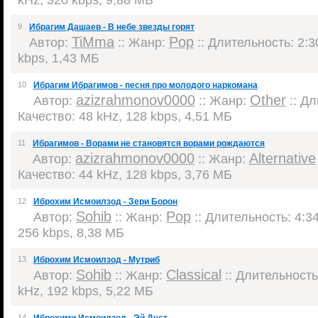
9
Ибрагим Дашаев - В небе звезды горят
TiMma
Pop
Автор:
:: Жанр:
:: Длительность: 2:30
kbps, 1,43 МБ
10
Ибрагим Ибрагимов - песня про молодого наркомана
azizrahmonov0000
Other
Автор:
:: Жанр:
:: Дл
Качество: 48 kHz, 128 kbps, 4,51 МБ
11
Ибрагимов - Ворами не становятся ворами рождаются
azizrahmonov0000
Alternative
Автор:
:: Жанр:
Качество: 44 kHz, 128 kbps, 3,76 МБ
12
Иброхим Исмоилзод - Зери Борон
Sohib
Pop
Автор:
:: Жанр:
:: Длительность: 4:34
256 kbps, 8,38 МБ
13
Иброхим Исмоилзод - Мутриб
Sohib
Classical
Автор:
:: Жанр:
:: Длительность:
kHz, 192 kbps, 5,22 МБ
14