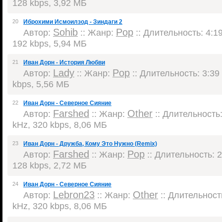
128 kbps, 3,92 МБ
20
Иброхими Исмоилзод - Зиндаги 2
Sohib
Pop
Автор:
:: Жанр:
:: Длительность: 4:19
192 kbps, 5,94 МБ
21
Иван Дорн - История Любви
Lady
Pop
Автор:
:: Жанр:
:: Длительность: 3:39 
kbps, 5,56 МБ
22
Иван Дорн - Северное Сияние
Farshed
Other
Автор:
:: Жанр:
:: Длительность:
kHz, 320 kbps, 8,06 МБ
23
Иван Дорн - Дружба, Кому Это Нужно (Remix)
Farshed
Pop
Автор:
:: Жанр:
:: Длительность: 2
128 kbps, 2,72 МБ
24
Иван Дорн - Северное Сияние
Lebron23
Other
Автор:
:: Жанр:
:: Длительность
kHz, 320 kbps, 8,06 МБ