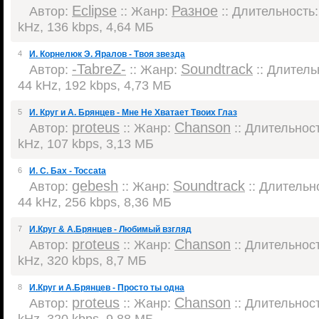
Eclipse
Разное
Автор:
:: Жанр:
:: Длительность: 
kHz, 136 kbps, 4,64 МБ
4
И. Корнелюк Э. Яралов - Твоя звезда
-TabreZ-
Soundtrack
Автор:
:: Жанр:
:: Длительн
44 kHz, 192 kbps, 4,73 МБ
5
И. Круг и А. Брянцев - Мне Не Хватает Твоих Глаз
proteus
Chanson
Автор:
:: Жанр:
:: Длительност
kHz, 107 kbps, 3,13 МБ
6
И. С. Бах - Toccata
gebesh
Soundtrack
Автор:
:: Жанр:
:: Длительно
44 kHz, 256 kbps, 8,36 МБ
7
И.Круг & А.Брянцев - Любимый взгляд
proteus
Chanson
Автор:
:: Жанр:
:: Длительност
kHz, 320 kbps, 8,7 МБ
8
И.Круг и А.Брянцев - Просто ты одна
proteus
Chanson
Автор:
:: Жанр:
:: Длительност
kHz, 320 kbps, 9,88 МБ