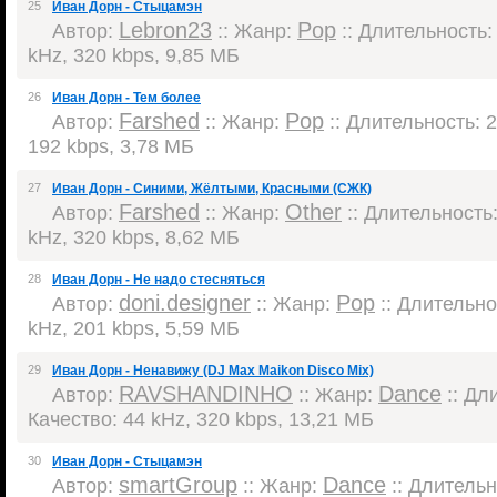
25
Иван Дорн - Стыцамэн
Lebron23
Pop
Автор:
:: Жанр:
:: Длительность: 
kHz, 320 kbps, 9,85 МБ
26
Иван Дорн - Тем более
Farshed
Pop
Автор:
:: Жанр:
:: Длительность: 2
192 kbps, 3,78 МБ
27
Иван Дорн - Синими, Жёлтыми, Красными (СЖК)
Farshed
Other
Автор:
:: Жанр:
:: Длительность:
kHz, 320 kbps, 8,62 МБ
28
Иван Дорн - Не надо стесняться
doni.designer
Pop
Автор:
:: Жанр:
:: Длительнос
kHz, 201 kbps, 5,59 МБ
29
Иван Дорн - Ненавижу (DJ Max Maikon Disco Mix)
RAVSHANDINHO
Dance
Автор:
:: Жанр:
:: Дли
Качество: 44 kHz, 320 kbps, 13,21 МБ
30
Иван Дорн - Стыцамэн
smartGroup
Dance
Автор:
:: Жанр:
:: Длительно