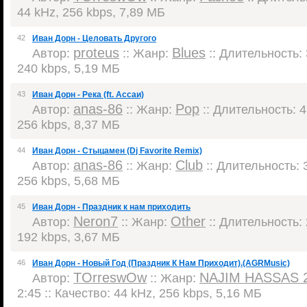
44 kHz, 256 kbps, 7,89 МБ
42
Иван Дорн - Целовать Другого
proteus
Blues
Автор:
:: Жанр:
:: Длительность: 
240 kbps, 5,19 МБ
43
Иван Дорн - Река (ft. Ассаи)
anas-86
Pop
Автор:
:: Жанр:
:: Длительность: 4
256 kbps, 8,37 МБ
44
Иван Дорн - Стыцамен (Dj Favorite Remix)
anas-86
Club
Автор:
:: Жанр:
:: Длительность: 3
256 kbps, 5,68 МБ
45
Иван Дорн - Праздник к нам приходить
Neron7
Other
Автор:
:: Жанр:
:: Длительность: 
192 kbps, 3,67 МБ
46
Иван Дорн - Новый Год (Праздник К Нам Приходит).(AGRMusic)
TOrreswOw
NAJIM HASSAS 
Автор:
:: Жанр:
2:45 :: Качество: 44 kHz, 256 kbps, 5,16 МБ