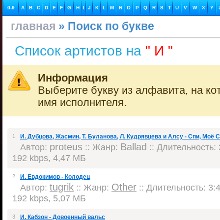
0-9
A
B
C
D
E
F
G
H
I
J
K
L
M
N
O
P
Q
R
S
T
U
V
W
X
Y
главная
» Поиск по букве
Список артистов на
" И "
Информация
Выберите букву из алфавита, на ко
имя исполнителя.
1
И. Дубцова, Жасмин, Т. Буланова, Л. Кудрявцева и Алсу - Спи, Моё
proteus
Ballad
Автор:
:: Жанр:
:: Длительность: 
192 kbps, 4,47 МБ
2
И. Евдокимов - Колодец
tugrik
Other
Автор:
:: Жанр:
:: Длительность: 3:4
192 kbps, 5,07 МБ
3
И. Кабзон - Довоенный вальс