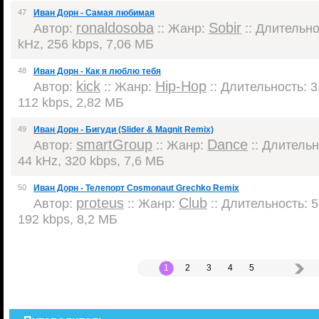
47
Иван Дорн - Самая любимая
ronaldosoba
Sobir
Автор:
:: Жанр:
:: Длительнос
kHz, 256 kbps, 7,06 МБ
48
Иван Дорн - Как я люблю тебя
kick
Hip-Hop
Автор:
:: Жанр:
:: Длительность: 3:
112 kbps, 2,82 МБ
49
Иван Дорн - Бигуди (Slider & Magnit Remix)
smartGroup
Dance
Автор:
:: Жанр:
:: Длительно
44 kHz, 320 kbps, 7,6 МБ
50
Иван Дорн - Телепорт Cosmonaut Grechko Remix
proteus
Club
Автор:
:: Жанр:
:: Длительность: 5
192 kbps, 8,2 МБ
1
2
3
4
5