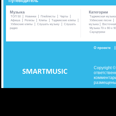
Путеводитель
Музыка
Категории
|
|
|
|
ТОП 50
Новинки
Плейлисты
Чарты
Таджикская музыка
|
|
|
|
|
Афиша
Релизы
Клипы
Таджикские клипы
Узбекские песни
|
|
|
Узбекские клипы
Слушать музыку
Слушать
музыка
Восточна
радио
Музыка 70-х 80-х 9
Саундтреки
|
О проекте
Copyright 
ответствен
комментари
размещены 