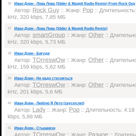
36
Иван Дорн - Лова Лова (Slider & Magnit Radio Remix) From Rock Guy
Rock Guy
Pop
Автор:
:: Жанр:
:: Длительность:
kHz, 320 kbps, 7,85 МБ
37
Иван Дорн - Лова Лова (Slider & Magnit Radio Remix)
smartGroup
Other
Автор:
:: Жанр:
:: Длительно
kHz, 320 kbps, 5,73 МБ
38
Иван Дорн - Бигуди
TOrreswOw
Other
Автор:
:: Жанр:
:: Длительно
kHz, 159 kbps, 5,62 МБ
39
Иван Дорн - Не надо стесняться
TOrreswOw
Other
Автор:
:: Жанр:
:: Длительно
kHz, 201 kbps, 5,6 МБ
40
Иван Дорн - Люблю Я Лето (zaycev.net)
Lady
Pop
Автор:
:: Жанр:
:: Длительность: 4:18 
kbps, 5,88 МБ
41
Иван Дорн - Стыцамэн
TOrreswOw
Разное
Автор:
:: Жанр:
:: Длительн