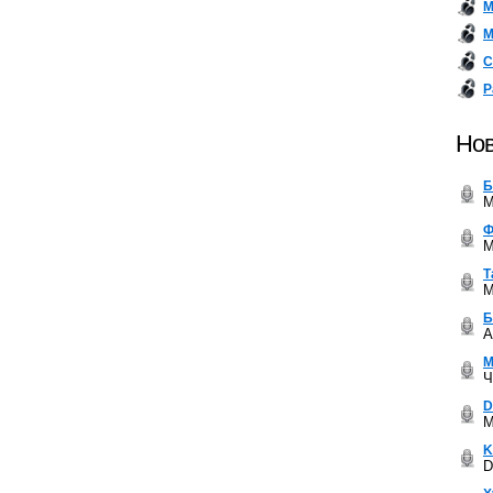
М
М
С
Р
Нов
Б
M
Ф
M
Т
M
Б
A
М
Ч
D
M
K
D