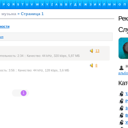
P
Q
R
S
T
U
V
W
X
Y
Z
А
Б
В
Г
Д
Е
Ж
З
И
К
Л
М
Н
О
П
 музыка
» Страница 1
Ре
ности
Сл
емя
13
ительность: 2:34 :: Качество: 44 kHz, 320 kbps, 5,87 МБ
Ка
8
Н
ость: 3:56 :: Качество: 44 kHz, 128 kbps, 3,6 МБ
альб
Кат
1
Т
Бу
Р
З
В
У