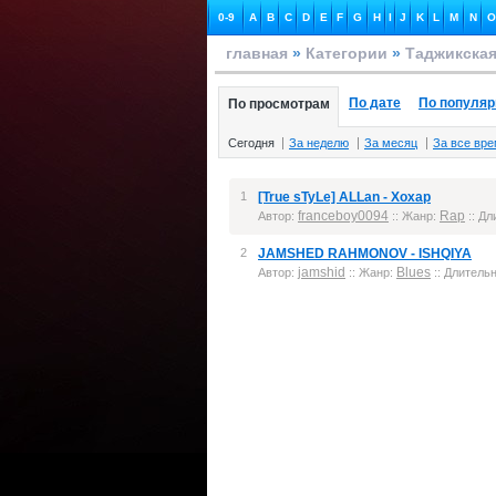
0-9
A
B
C
D
E
F
G
H
I
J
K
L
M
N
O
главная
»
Категории
»
Таджикская
По дате
По популяр
По просмотрам
Сегодня
За неделю
За месяц
За все вр
1
[True sTyLe] ALLan - Хохар
franceboy0094
Rap
Автор:
:: Жанр:
:: Дл
2
JAMSHED RAHMONOV - ISHQIYA
jamshid
Blues
Автор:
:: Жанр:
:: Длительн