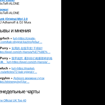
удо хофиз
isTeR-ALONE
ромат
isTeR-ALONE
unk (Original-Mix) 2.0
J Adhamoff & DJ Mura
ывы и мнения
grfuch
»
[url=https://create-
.com/kak-obygrat-kazino/]обыг ...
Purry
»
实用的 在线导览! 干得好!
ttps://iqvel.com/zh-Hans/a/%E7%BE% ...
Purry
»
我早就想, 看到你们相册那样的地
 [url=https://iqvel.com/zh-Hans/a/ ...
efuch
»
[url=https://market-
.ru/articles/72-kak-vyigrat-r ...
ergylnn
»
Доброго времени суток
tps://shinergy.by/].[/ur ...
недельные чарты
he Official UK Top 40