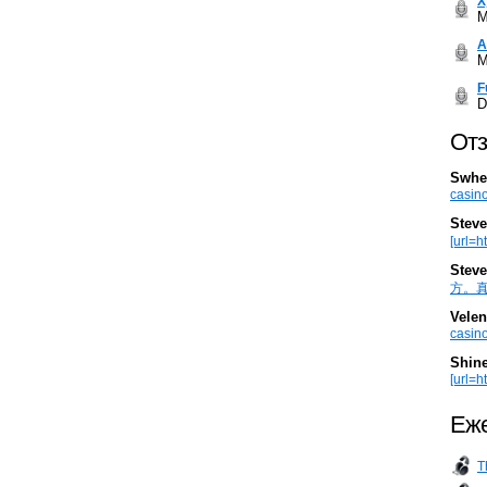
Х
M
А
M
F
D
Отз
Swhe
casino
Steve
[url=h
Steve
方。真棒。
Velen
casino
Shin
[url=ht
Еже
T