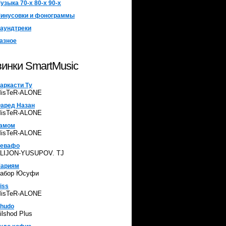
узыка 70-х 80-х 90-х
инусовки и фонограммы
аундтреки
азное
инки SmartMusic
аркасти Ту
isTeR-ALONE
аред Назан
isTeR-ALONE
амом
isTeR-ALONE
евафо
LIJON-YUSUPOV. TJ
ариям
абор Юсуфи
iss
isTeR-ALONE
hudo
ilshod Plus