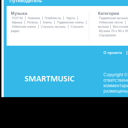
Путеводитель
Музыка
Категории
|
|
|
|
ТОП 50
Новинки
Плейлисты
Чарты
Таджикская музыка
|
|
|
|
|
Афиша
Релизы
Клипы
Таджикские клипы
Узбекские песни
|
|
|
Узбекские клипы
Слушать музыку
Слушать
музыка
Восточна
радио
Музыка 70-х 80-х 9
Саундтреки
|
О проекте
Copyright 
ответствен
комментари
размещены 