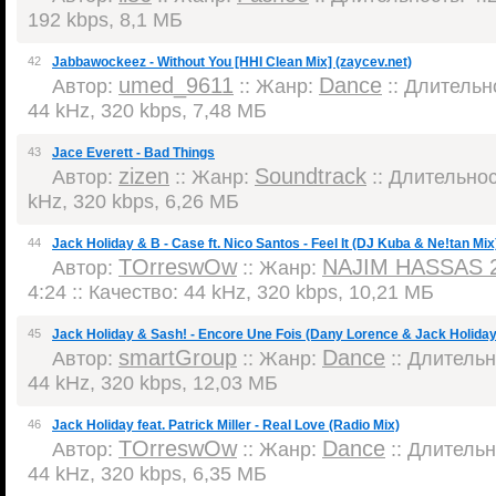
192 kbps, 8,1 МБ
42
Jabbawockeez - Without You [HHI Clean Mix] (zaycev.net)
umed_9611
Dance
Автор:
:: Жанр:
:: Длительно
44 kHz, 320 kbps, 7,48 МБ
43
Jace Everett - Bad Things
zizen
Soundtrack
Автор:
:: Жанр:
:: Длительност
kHz, 320 kbps, 6,26 МБ
44
Jack Holiday & B - Case ft. Nico Santos - Feel It (DJ Kuba & Ne!tan M
TOrreswOw
NAJIM HASSAS 
Автор:
:: Жанр:
4:24 :: Качество: 44 kHz, 320 kbps, 10,21 МБ
45
Jack Holiday & Sash! - Encore Une Fois (Dany Lorence & Jack Holiday
smartGroup
Dance
Автор:
:: Жанр:
:: Длительно
44 kHz, 320 kbps, 12,03 МБ
46
Jack Holiday feat. Patrick Miller - Real Love (Radio Mix)
TOrreswOw
Dance
Автор:
:: Жанр:
:: Длительно
44 kHz, 320 kbps, 6,35 МБ