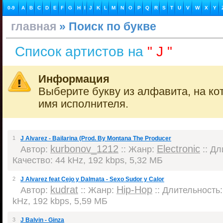
0-9
A
B
C
D
E
F
G
H
I
J
K
L
M
N
O
P
Q
R
S
T
U
V
W
X
Y
главная
» Поиск по букве
Список артистов на
" J "
Информация
Выберите букву из алфавита, на ко
имя исполнителя.
1
J Alvarez - Bailarina (Prod. By Montana The Producer
kurbonov_1212
Electronic
Автор:
:: Жанр:
:: Дл
Качество: 44 kHz, 192 kbps, 5,32 МБ
2
J Alvarez feat Сejo y Dalmata - Sexo Sudor y Calor
kudrat
Hip-Hop
Автор:
:: Жанр:
:: Длительность: 
kHz, 192 kbps, 5,59 МБ
3
J Balvin - Ginza