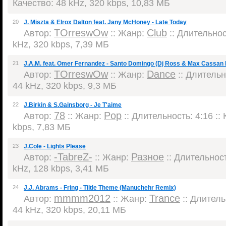
Качество: 48 kHz, 320 kbps, 10,83 МБ
20
J. Miszta & Elrox Dalton feat. Jany McHoney - Late Today
TOrreswOw
Club
Автор:
:: Жанр:
:: Длительност
kHz, 320 kbps, 7,39 МБ
21
J.A.M. feat. Omer Fernandez - Santo Domingo (Dj Ross & Max Cassan 
TOrreswOw
Dance
Автор:
:: Жанр:
:: Длительно
44 kHz, 320 kbps, 9,3 МБ
22
J.Birkin & S.Gainsborg - Je T'aime
78
Pop
Автор:
:: Жанр:
:: Длительность: 4:16 ::
kbps, 7,83 МБ
23
J.Cole - Lights Please
-TabreZ-
Разное
Автор:
:: Жанр:
:: Длительност
kHz, 128 kbps, 3,41 МБ
24
J.J. Abrams - Fring - Tiltle Theme (Manuchehr Remix)
mmmm2012
Trance
Автор:
:: Жанр:
:: Длитель
44 kHz, 320 kbps, 20,11 МБ