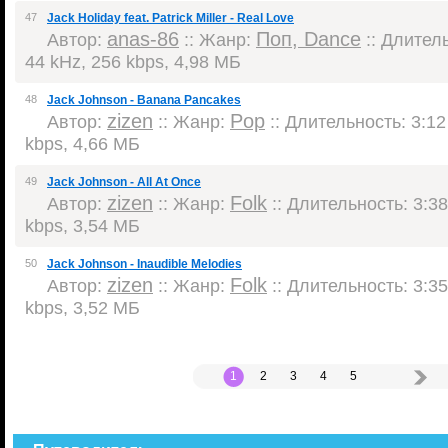
47
Jack Holiday feat. Patrick Miller - Real Love
anas-86
Поп, Dance
Автор:
:: Жанр:
:: Длитель
44 kHz, 256 kbps, 4,98 МБ
48
Jack Johnson - Banana Pancakes
zizen
Pop
Автор:
:: Жанр:
:: Длительность: 3:12
kbps, 4,66 МБ
49
Jack Johnson - All At Once
zizen
Folk
Автор:
:: Жанр:
:: Длительность: 3:38
kbps, 3,54 МБ
50
Jack Johnson - Inaudible Melodies
zizen
Folk
Автор:
:: Жанр:
:: Длительность: 3:35
kbps, 3,52 МБ
1
2
3
4
5