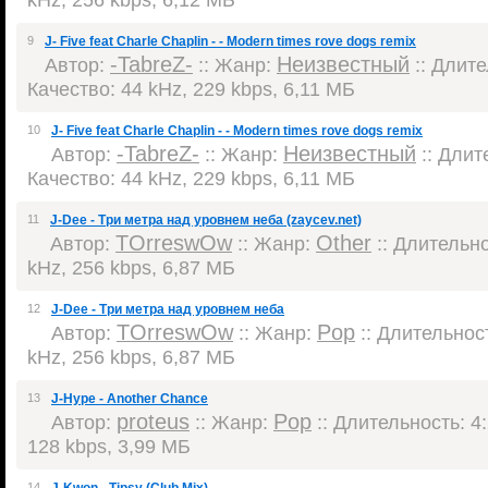
9
J- Five feat Charle Chaplin - - Modern times rove dogs remix
-TabreZ-
Неизвестный
Автор:
:: Жанр:
:: Длите
Качество: 44 kHz, 229 kbps, 6,11 МБ
10
J- Five feat Charle Chaplin - - Modern times rove dogs remix
-TabreZ-
Неизвестный
Автор:
:: Жанр:
:: Длите
Качество: 44 kHz, 229 kbps, 6,11 МБ
11
J-Dee - Три метра над уровнем неба (zaycev.net)
TOrreswOw
Other
Автор:
:: Жанр:
:: Длительно
kHz, 256 kbps, 6,87 МБ
12
J-Dee - Три метра над уровнем неба
TOrreswOw
Pop
Автор:
:: Жанр:
:: Длительност
kHz, 256 kbps, 6,87 МБ
13
J-Hype - Another Chance
proteus
Pop
Автор:
:: Жанр:
:: Длительность: 4:
128 kbps, 3,99 МБ
14