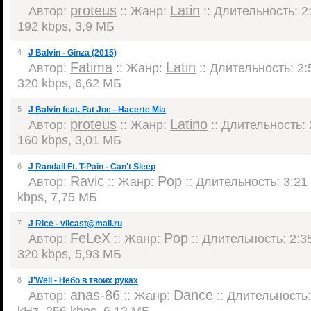
proteus
Latin
Автор:
:: Жанр:
:: Длительность: 2:
192 kbps, 3,9 МБ
4
J Balvin - Ginza (2015)
Fatima
Latin
Автор:
:: Жанр:
:: Длительность: 2:5
320 kbps, 6,62 МБ
5
J Balvin feat. Fat Joe - Hacerte Mia
proteus
Latinо
Автор:
:: Жанр:
:: Длительность: 
160 kbps, 3,01 МБ
6
J Randall Ft. T-Pain - Can't Sleep
Ravic
Pop
Автор:
:: Жанр:
:: Длительность: 3:21 
kbps, 7,75 МБ
7
J Rice - vilcast@mail.ru
FeLeX
Pop
Автор:
:: Жанр:
:: Длительность: 2:35
320 kbps, 5,93 МБ
8
J'Well - Небо в твоих руках
anas-86
Dance
Автор:
:: Жанр:
:: Длительность:
kHz, 256 kbps, 6,12 МБ