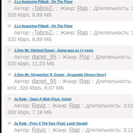
25
J.Lo featuring Pitbull - On The Floor
-TabreZ-
Rap
Автор:
:: Жанр:
:: Длительность: 3
320 kbps, 8,89 МБ
26
J.Lo featuring Pitbull - On The Floor
-TabreZ-
Rap
Автор:
:: Жанр:
:: Длительность: 3
320 kbps, 8,89 МБ
27
J.One Mc Dilshod Danet - Дили ман аз ту чудо
danet_95
Pop
Автор:
:: Жанр:
:: Длительность: 
320 kbps, 11,23 МБ
28
J.One Mr. Skyworker ft. Danet - Душанбе [Green Grey]
danet_95
Rap
Автор:
:: Жанр:
:: Длительность: 
kHz, 320 kbps, 8,07 МБ
29
Ja Rule - Spun A Web (Feat. Amia)
Ravic
Rap
Автор:
:: Жанр:
:: Длительность: 3:51
260 kbps, 7,18 МБ
30
Ja Rule - Pray 4 The Day (Feat. Leah Siegal)
Ravic
Rap
Автор:
:: Жанр:
:: Длительность: 3:12