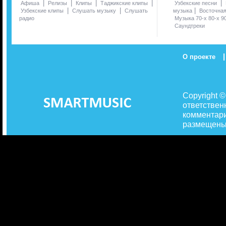
|
|
|
|
|
Афиша
Релизы
Клипы
Таджикские клипы
Узбекские песни
|
|
|
Узбекские клипы
Слушать музыку
Слушать
музыка
Восточна
радио
Музыка 70-х 80-х 9
Саундтреки
|
О проекте
Copyright 
ответствен
комментари
размещены 