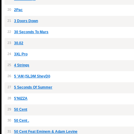
20
2Pac
21
3 Doors Down
22
30 Seconds To Mars
23
30.02
24
3XL Pro
25
4 Strings
26
5 'AM (SLЭM SheyDi)
27
5 Seconds Of Summer
28
5'NIZZA
29
50 Cent
30
50 Cent .
31
50 Cent Feat Eminem & Adam Levine