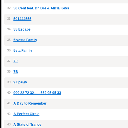
32
50 Cent feat. Dr. Dre & Alicia Keys
33
501444555
34
55 Escape
35
5ivesta Family
36
5sta Family
37
7!!
38
7Б
39
9 Грамм
40
900 22 72 32----- 552 05 05 33
41
A Day to Remember
42
A Perfect Circle
43
A State of Trance