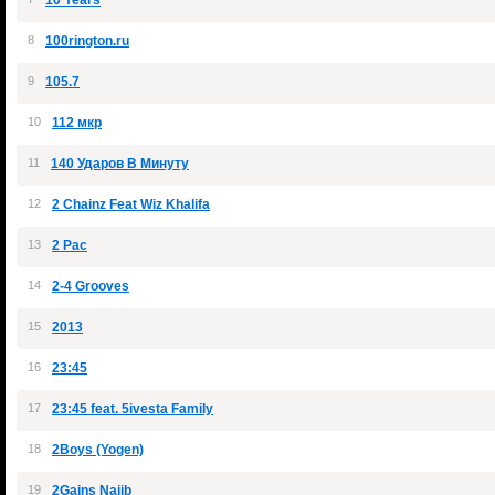
10 Years
8
100rington.ru
9
105.7
10
112 мкр
11
140 Ударов В Минуту
12
2 Chainz Feat Wiz Khalifa
13
2 Pac
14
2-4 Grooves
15
2013
16
23:45
17
23:45 feat. 5ivesta Family
18
2Boys (Yogen)
19
2Gains Najib