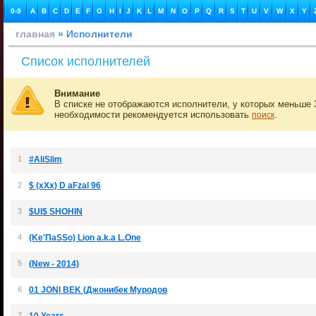
0-9
A
B
C
D
E
F
G
H
I
J
K
L
M
N
O
P
Q
R
S
T
U
V
W
X
Y
главная
» Исполнители
Список исполнителей
Внимание
В списке не отображаются исполнители, у которых меньше 3
необходимости рекомендуется использовать
.
поиск
1
#AliSlim
2
$ (xXx) D aFzal 96
3
$UI$ SHOHIN
4
(Ke'ПaSSo) Lion a.k.a L.One
5
(New - 2014)
6
01 JONI BEK (Джонибек Муродов
7