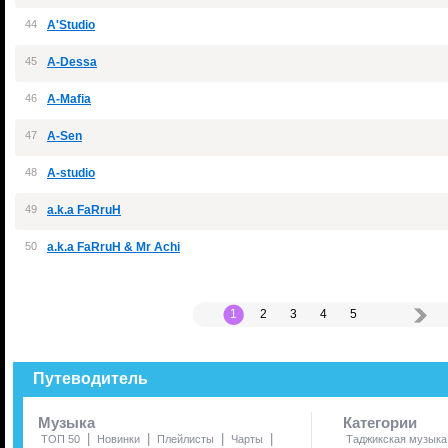
44
A'Studio
45
A-Dessa
46
A-Mafia
47
A-Sen
48
A-studio
49
a.k.a FaRruH
50
a.k.a FaRruH & Mr Achi
1
2
3
4
5
Путеводитель
Музыка
Категории
|
|
|
|
ТОП 50
Новинки
Плейлисты
Чарты
Таджикская музыка