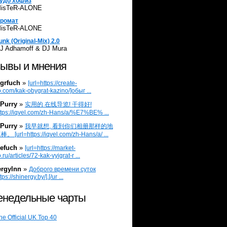
удо хофиз
isTeR-ALONE
ромат
isTeR-ALONE
unk (Original-Mix) 2.0
J Adhamoff & DJ Mura
ывы и мнения
grfuch
»
[url=https://create-
.com/kak-obygrat-kazino/]обыг ...
Purry
»
实用的 在线导览! 干得好!
ttps://iqvel.com/zh-Hans/a/%E7%BE% ...
Purry
»
我早就想, 看到你们相册那样的地
 [url=https://iqvel.com/zh-Hans/a/ ...
efuch
»
[url=https://market-
.ru/articles/72-kak-vyigrat-r ...
ergylnn
»
Доброго времени суток
tps://shinergy.by/].[/ur ...
недельные чарты
he Official UK Top 40