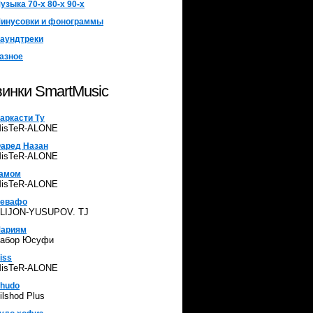
узыка 70-х 80-х 90-х
инусовки и фонограммы
аундтреки
азное
инки SmartMusic
аркасти Ту
isTeR-ALONE
аред Назан
isTeR-ALONE
амом
isTeR-ALONE
евафо
LIJON-YUSUPOV. TJ
ариям
абор Юсуфи
iss
isTeR-ALONE
hudo
ilshod Plus