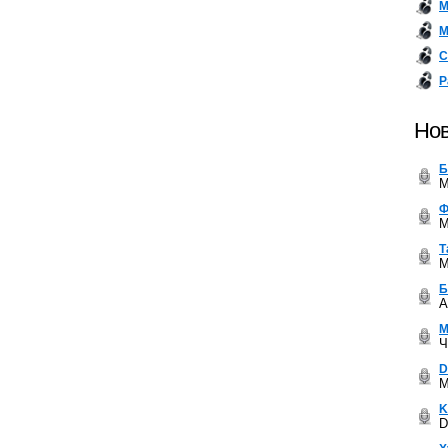
М
М
С
Р
Нов
Б
M
Ф
M
Т
M
Б
A
М
Ч
D
M
K
D