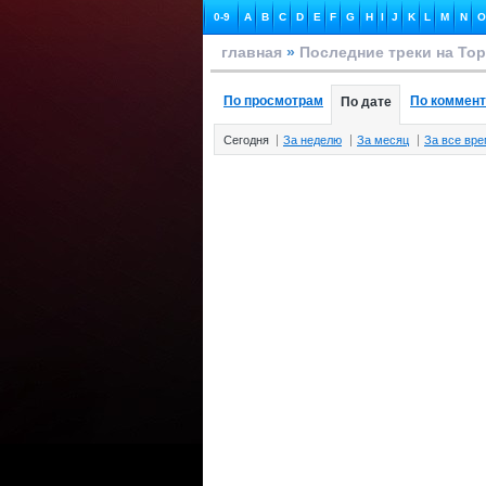
0-9
A
B
C
D
E
F
G
H
I
J
K
L
M
N
O
главная
»
Последние треки на To
По просмотрам
По коммен
По дате
Сегодня
За неделю
За месяц
За все вр