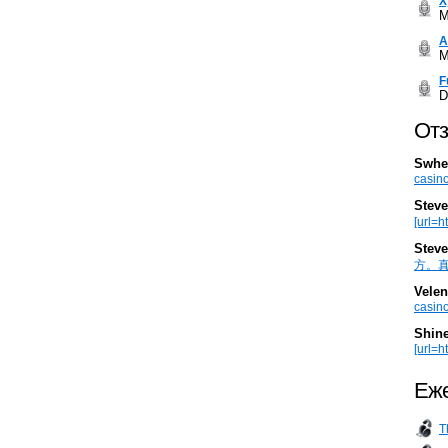
Х
M
А
M
F
D
Отз
Swhe
casino
Steve
[url=h
Steve
方。真棒。
Velen
casino
Shin
[url=ht
Еже
T