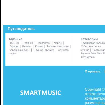
Путеводитель
Музыка
Категории
|
|
|
|
ТОП 50
Новинки
Плейлисты
Чарты
Таджикская музыка
|
|
|
|
|
Афиша
Релизы
Клипы
Таджикские клипы
Узбекские песни
|
|
|
Узбекские клипы
Слушать музыку
Слушать
музыка
Восточна
радио
Музыка 70-х 80-х 9
Саундтреки
|
О проекте
Copyright 
ответствен
комментари
размещены 