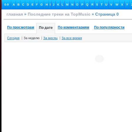
0-9
A
B
C
D
E
F
G
H
I
J
K
L
M
N
O
P
Q
R
S
T
U
V
W
X
Y
главная
»
Последние треки на TopMusic
» Страница 0
По просмотрам
По комментариям
По популярности
По дате
Сегодня
За неделю
За месяц
За все время