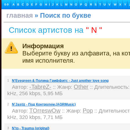
0-9
A
B
C
D
E
F
G
H
I
J
K
L
M
N
O
P
Q
R
S
T
U
V
W
X
Y
главная
» Поиск по букве
Список артистов на
" N "
Информация
Выберите букву из алфавита, на ко
имя исполнителя.
1
N'Evegreen & Полина Гриффитс - Just another love song
-TabreZ-
Other
Автор:
:: Жанр:
:: Длительность: 
kHz, 256 kbps, 5,95 МБ
2
N'Jastiz - Под Контролем.(AGRMusic)
TOrreswOw
Pop
Автор:
:: Жанр:
:: Длительность
kHz, 320 kbps, 7,71 МБ
3
N'to - Trauma (original)