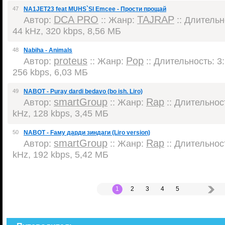
47
NA1JET23 feat MUHS`SI Emcee - Прости прощай
DCA PRO
TAJRAP
Автор:
:: Жанр:
:: Длительно
44 kHz, 320 kbps, 8,56 МБ
48
Nabiha - Animals
proteus
Pop
Автор:
:: Жанр:
:: Длительность: 3:
256 kbps, 6,03 МБ
49
NABOT - Puray dardi bedavo (bo ish. Liro)
smartGroup
Rap
Автор:
:: Жанр:
:: Длительност
kHz, 128 kbps, 3,45 МБ
50
NABOT - Faму дарди зиндаги (Liro version)
smartGroup
Rap
Автор:
:: Жанр:
:: Длительност
kHz, 192 kbps, 5,42 МБ
1
2
3
4
5