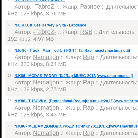
N.E.R.D. - She Likes To Move
-TabreZ-
Разное
Автор:
:: Жанр:
:: Длительност
kHz, 128 kbps, 3,36 МБ
15
N.E.R.D. ft. Lee Harvey & Vita - Lapdance
-TabreZ-
R&B
Автор:
:: Жанр:
:: Длительность: 
192 kbps, 4,97 МБ
16
N.K-86 - Tracki_Man__cd-1_( РЭП )_Taj.Rap music[smartmusic.tj]
Nematjon
Rap
Автор:
:: Жанр:
:: Длительность: 
kHz, 320 kbps, 8,64 МБ
17
N.K86 - MODAR-PADAR--TaJRap-MUSIC-2013 [www.smartmusic.tj]
Nematjon
Rap
Автор:
:: Жанр:
:: Длительность: 
kHz, 128 kbps, 2,77 МБ
18
N.K86 - TUSOVKA_(Professional-Rec-tajrap-music2013)[www.smartmu
Nematjon
Rap
Автор:
:: Жанр:
:: Длительность: 
kHz, 128 kbps, 3,43 МБ
19
N.K86 - МЕШАМ ДОМОД(СУРУДИ ТОЧИКИ2011)CD-1[www.smartmusic
Nematjon
Rap
Автор:
:: Жанр:
:: Длительность: 