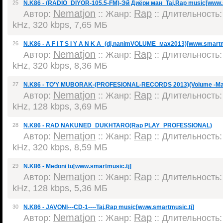
25
N.K86 - (RADIO_DIYOR-105.5-FM)-Эй Диёри ман_Taj.Rap music[www.s
Nematjon
Rap
Автор:
:: Жанр:
:: Длительность: 
kHz, 320 kbps, 7,65 МБ
26
N.K86 - A F I T S I Y A N K A_(dj.nanimVOLUME_мax2013)[www.smartm
Nematjon
Rap
Автор:
:: Жанр:
:: Длительность: 
kHz, 320 kbps, 8,36 МБ
27
N.K86 - TO'Y MUBORAK-(PROFESIONAL-RECORDS 2013)(Volume -Ma
Nematjon
Rap
Автор:
:: Жанр:
:: Длительность: 
kHz, 128 kbps, 3,69 МБ
28
N.K86 - RAD NAKUNED_DUKHTARO(Rap PLAY_PROFESSIONAL)
Nematjon
Rap
Автор:
:: Жанр:
:: Длительность: 
kHz, 320 kbps, 8,59 МБ
29
N.K86 - Medoni tu[www.smartmusic.tj]
Nematjon
Rap
Автор:
:: Жанр:
:: Длительность: 
kHz, 128 kbps, 5,36 МБ
30
N.K86 - JAVONI---CD-1----Taj.Rap music[www.smartmusic.tj]
Nematjon
Rap
Автор:
:: Жанр:
:: Длительность: 