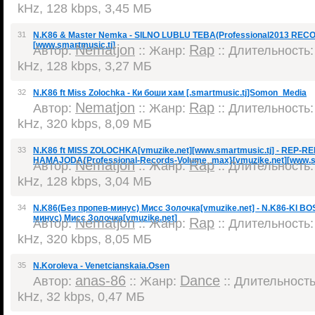
kHz, 128 kbps, 3,45 МБ
31
N.K86 & Мaster Nemka - SILNO LUBLU TEBA(Professional2013 REC
[www.smartmusic.tj]
Nematjon
Rap
Автор:
:: Жанр:
:: Длительность: 
kHz, 128 kbps, 3,27 МБ
32
N.K86 ft Miss Zolochka - Ки боши хам [.smartmusic.tj]Somon_Media
Nematjon
Rap
Автор:
:: Жанр:
:: Длительность: 
kHz, 320 kbps, 8,09 МБ
33
N.K86 ft MISS ZOLOCHKA[vmuzike.net][www.smartmusic.tj] - REP-RE
HAMAJODA{Professional-Records-Volume_max}[vmuzike.net][www.sm
Nematjon
Rap
Автор:
:: Жанр:
:: Длительность: 
kHz, 128 kbps, 3,04 МБ
34
N.K86(Без пропев-минус) Мисс Золочка[vmuzike.net] - N.K86-KI BO
минус) Мисс Золочка[vmuzike.net]
Nematjon
Rap
Автор:
:: Жанр:
:: Длительность: 
kHz, 320 kbps, 8,05 МБ
35
N.Koroleva - Venetcianskaia.Osen
anas-86
Dance
Автор:
:: Жанр:
:: Длительность:
kHz, 32 kbps, 0,47 МБ