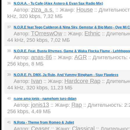
36
N.O.H.A. - Tu Cafe (Alex Astero & Evan Sax Radio Mix)
ziza_a.s.
House
Автор:
:: Жанр:
:: Длительность
kHz, 320 kbps, 7,32 МБ
37
N.O.R.E feat Tego Calderon & Nina Sky, Gemstar & Big Mato - Oye Mi 
TOrreswOw
Ethnic
Автор:
:: Жанр:
:: Длительно
44 kHz, 250 kbps, 7,02 МБ
38
N.O.R.E. Feat. Busta Rhymes, Game & Waka Flocka Flame - Lehhhgooo
anas-86
AGR
Автор:
:: Жанр:
:: Длительность: 
256 kbps, 8 МБ
39
N.O.R.E. Ft. DMX, Ja Rule, And Yummy Bingham - Stay Flawless
Ivan
Hardcore Rap
Автор:
:: Жанр:
:: Длительно
44 kHz, 320 kbps, 11,23 МБ
40
n.one amp jonis - namehom turo didan
jonis13
Rap
Автор:
:: Жанр:
:: Длительность: 2:2
256 kbps, 4,49 МБ
41
N.Rota - Theme from Romeo & Juliet
Ceaser
Classical
Автор:
:: Жанр:
:: Длительност