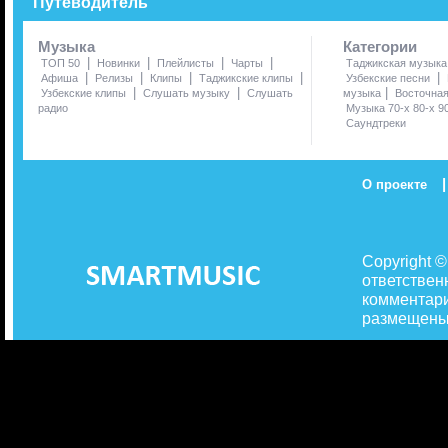
Путеводитель
Музыка
Категории
|
|
|
|
ТОП 50
Новинки
Плейлисты
Чарты
Таджикская музыка
|
|
|
|
|
Афиша
Релизы
Клипы
Таджикские клипы
Узбекские песни
|
|
|
Узбекские клипы
Слушать музыку
Слушать
музыка
Восточна
радио
Музыка 70-х 80-х 9
Саундтреки
|
О проекте
Copyright 
ответствен
комментари
размещены 