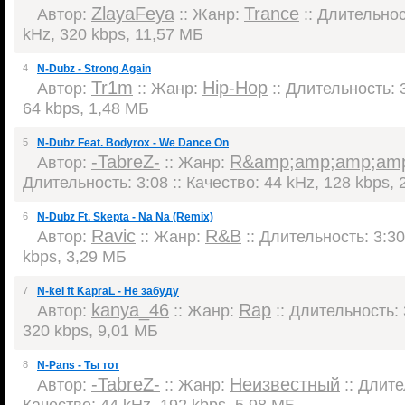
ZlayaFeya
Trance
Автор:
:: Жанр:
:: Длительност
kHz, 320 kbps, 11,57 МБ
4
N-Dubz - Strong Again
Tr1m
Hip-Hop
Автор:
:: Жанр:
:: Длительность: 3
64 kbps, 1,48 МБ
5
N-Dubz Feat. Bodyrox - We Dance On
-TabreZ-
R&amp;amp;amp;am
Автор:
:: Жанр:
Длительность: 3:08 :: Качество: 44 kHz, 128 kbps,
6
N-Dubz Ft. Skepta - Na Na (Remix)
Ravic
R&B
Автор:
:: Жанр:
:: Длительность: 3:30
kbps, 3,29 МБ
7
N-keI ft KapraL - Не забуду
kanya_46
Rap
Автор:
:: Жанр:
:: Длительность: 
320 kbps, 9,01 МБ
8
N-Pans - Ты тот
-TabreZ-
Неизвестный
Автор:
:: Жанр:
:: Длите
Качество: 44 kHz, 192 kbps, 5,98 МБ