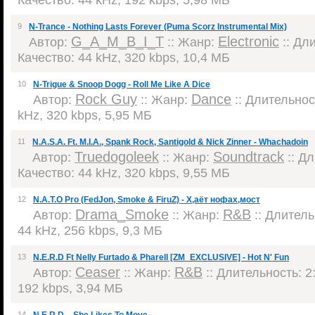
9
N-Trance - Nothing Lasts Forever (Puma Scorz Instrumental Mix)
G_A_M_B_I_T
Electronic
Автор:
:: Жанр:
:: Дли
Качество: 44 kHz, 320 kbps, 10,4 МБ
10
N-Trigue & Snoop Dogg - Roll Me Like A Dice
Rock Guy
Dance
Автор:
:: Жанр:
:: Длительност
kHz, 320 kbps, 5,95 МБ
11
N.A.S.A. Ft. M.I.A., Spank Rock, Santigold & Nick Zinner - Whachadoin
Truedogoleek
Soundtrack
Автор:
:: Жанр:
:: Дл
Качество: 44 kHz, 320 kbps, 9,55 МБ
12
N.A.T.O Pro (FedJon, Smoke & FiruZ) - Х,аёт нофах,мост
Drama_Smoke
R&B
Автор:
:: Жанр:
:: Длитель
44 kHz, 256 kbps, 9,3 МБ
13
N.E.R.D Ft Nelly Furtado & Pharell [ZM_EXCLUSIVE] - Hot N' Fun
Ceaser
R&B
Автор:
:: Жанр:
:: Длительность: 2:
192 kbps, 3,94 МБ
14