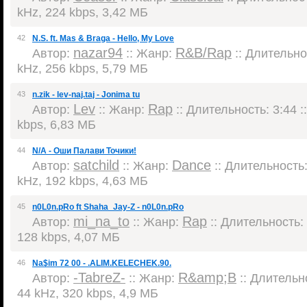
kHz, 224 kbps, 3,42 МБ
42
N.S. ft. Mas & Braga - Hello, My Love
nazar94
R&B/Rap
Автор:
:: Жанр:
:: Длительнос
kHz, 256 kbps, 5,79 МБ
43
n.zik - lev-naj.taj - Jonima tu
Lev
Rap
Автор:
:: Жанр:
:: Длительность: 3:44 :
kbps, 6,83 МБ
44
N/A - Оши Палави Точики!
satchild
Dance
Автор:
:: Жанр:
:: Длительность:
kHz, 192 kbps, 4,63 МБ
45
n0L0n.pRo ft Shaha_Jay-Z - n0L0n.pRo
mi_na_to
Rap
Автор:
:: Жанр:
:: Длительность: 
128 kbps, 4,07 МБ
46
Na$im 72 00 - .ALIM.KELECHEK.90.
-TabreZ-
R&amp;B
Автор:
:: Жанр:
:: Длительно
44 kHz, 320 kbps, 4,9 МБ