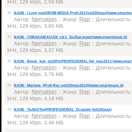
kHz, 128 kbps, 2,59 МБ
20
N.K86 - I Love you(OROM-MEDIA-Profi-2013vol100max)[www.smartmus
Nematjon
Rap
Автор:
:: Жанр:
:: Длительность: 
kHz, 128 kbps, 3,65 МБ
21
N.K86 - YORAKAM KUJOI_cd-1_Taj.Rap music[www.smartmusic.tj]
Nematjon
Rap
Автор:
:: Жанр:
:: Длительность: 
kHz, 128 kbps, 3,37 МБ
22
N.K86 - Bovar_kun_tu100%(PROFISSIONAL-Vol_max2013 [www.smartm
Nematjon
Rap
Автор:
:: Жанр:
:: Длительность: 
kHz, 128 kbps, 3,76 МБ
23
N.K86 - Marjona_(Profi-Rec-vol100max2014)[www.smartmusic.tj]
Nematjon
Rap
Автор:
:: Жанр:
:: Длительность: 
kHz, 128 kbps, 4,19 МБ
24
N.K86 - ToJikiSTon(PROFESSIONAL_Dj.nanim-Vol100max)
Nematjon
Rap
Автор:
:: Жанр:
:: Длительность: 
kHz, 128 kbps, 3,48 МБ