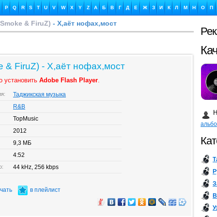
P
Q
R
S
T
U
V
W
X
Y
Z
А
Б
В
Г
Д
Е
Ж
З
И
К
Л
М
Н
О
П
 Smoke & FiruZ)
- Х,аёт нофах,мост
Ре
Ка
 & FiruZ) - Х,аёт нофах,мост
о установить
Adobe Flash Player
.
ия:
Таджикская музыка
Бу
R&B
Н
TopMusic
альб
2012
Кат
9,3 МБ
4:52
Т
о:
44 kHz, 256 kbps
Р
З
ачать
в плейлист
В
У