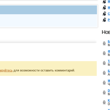
М
М
С
Р
Нов
Б
M
Ф
M
Т
M
для возможности оставить комментарий.
ируйтесь
Б
A
М
Ч
D
M
K
D