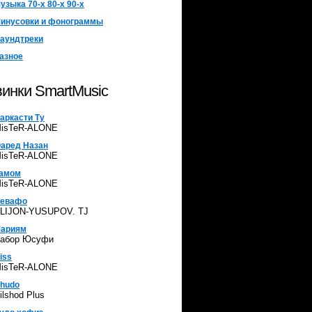
узыка 70-х 80-х 90-х
инусовки и фонограммы
аундтреки
азное
инки SmartMusic
аркасти Ту
isTeR-ALONE
аред Назан
isTeR-ALONE
амом
isTeR-ALONE
евафо
LIJON-YUSUPOV. TJ
ариям
абор Юсуфи
iss
isTeR-ALONE
hudo
ilshod Plus