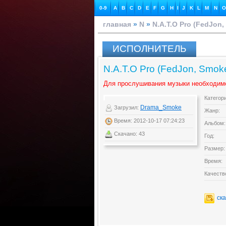
0-9
A
B
C
D
E
F
G
H
I
J
K
L
M
N
O
главная
»
N
»
N.A.T.O Pro (FedJon,
ИСПОЛНИТЕЛЬ
N.A.T.O Pro (FedJon, Smoke
Для прослушивания музыки необходим
Категор
Drama_Smoke
Загрузил:
Жанр:
Время: 2012-10-17 07:24:23
Альбом:
Скачано: 43
Год:
Размер:
Время:
Качеств
ск