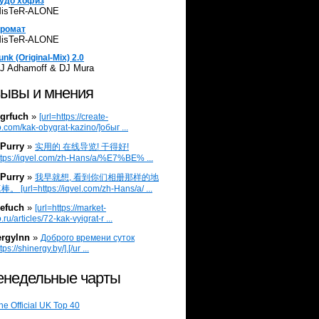
удо хофиз
isTeR-ALONE
ромат
isTeR-ALONE
unk (Original-Mix) 2.0
J Adhamoff & DJ Mura
ывы и мнения
grfuch
»
[url=https://create-
.com/kak-obygrat-kazino/]обыг ...
Purry
»
实用的 在线导览! 干得好!
ttps://iqvel.com/zh-Hans/a/%E7%BE% ...
Purry
»
我早就想, 看到你们相册那样的地
 [url=https://iqvel.com/zh-Hans/a/ ...
efuch
»
[url=https://market-
.ru/articles/72-kak-vyigrat-r ...
ergylnn
»
Доброго времени суток
tps://shinergy.by/].[/ur ...
недельные чарты
he Official UK Top 40