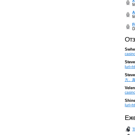
Х
M
А
M
F
D
Отз
Swhe
casino
Steve
[url=h
Steve
方。真棒。
Velen
casino
Shin
[url=ht
Еже
T