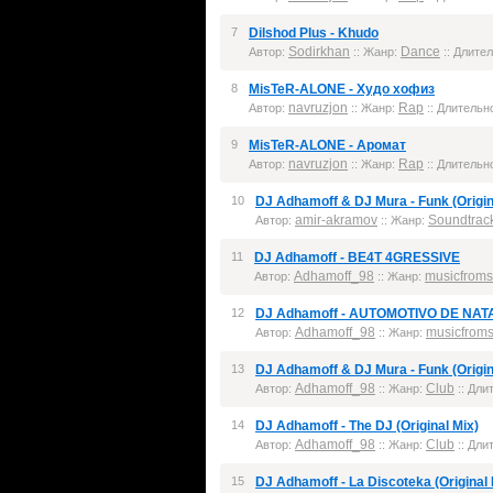
7
Dilshod Plus - Khudo
Sodirkhan
Dance
Автор:
:: Жанр:
:: Длител
8
MisTeR-ALONE - Худо хофиз
navruzjon
Rap
Автор:
:: Жанр:
:: Длительно
9
MisTeR-ALONE - Аромат
navruzjon
Rap
Автор:
:: Жанр:
:: Длительно
10
DJ Adhamoff & DJ Mura - Funk (Origin
amir-akramov
Soundtrac
Автор:
:: Жанр:
11
DJ Adhamoff - BE4T 4GRESSIVE
Adhamoff_98
musicfrom
Автор:
:: Жанр:
12
DJ Adhamoff - AUTOMOTIVO DE NAT
Adhamoff_98
musicfrom
Автор:
:: Жанр:
13
DJ Adhamoff & DJ Mura - Funk (Origina
Adhamoff_98
Club
Автор:
:: Жанр:
:: Дли
14
DJ Adhamoff - The DJ (Original Mix)
Adhamoff_98
Club
Автор:
:: Жанр:
:: Дли
15
DJ Adhamoff - La Discoteka (Original 