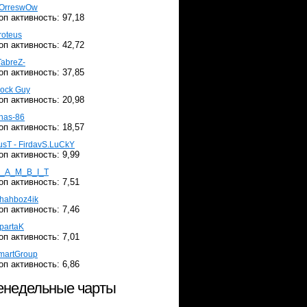
OrreswOw
оп активность: 97,18
roteus
оп активность: 42,72
TabreZ-
оп активность: 37,85
ock Guy
оп активность: 20,98
nas-86
оп активность: 18,57
usT - FirdavS.LuCkY
оп активность: 9,99
_A_M_B_I_T
оп активность: 7,51
hahboz4ik
оп активность: 7,46
partaK
оп активность: 7,01
martGroup
оп активность: 6,86
недельные чарты