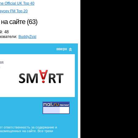
he Official UK Top 40
aycev FM Top 20
 на сайте (63)
й: 48
зователи:
BuddyZval
вверх
ия
я
ет ответственность за содержание и
размещенных на сайте. Все треки