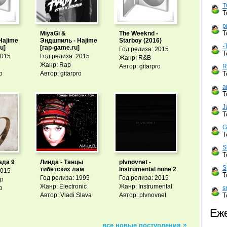
T
Т
p
Т
MiyaGi &
The Weeknd -
Hajime
Эндшпиль - Hajime
Starboy (2016)
-
u]
[rap-game.ru]
Год релиза: 2015
Т
2015
Год релиза: 2015
Жанр: R&B
Жанр: Rap
R
Автор: gitarpro
Т
o
Автор: gitarpro
a
Т
J
Т
G
Т
S
Т
ада 9
Линда - Танцы
plvnøvnet -
S
тибетских лам
Instrumental none 2
2015
Т
Год релиза: 1995
Год релиза: 2015
op
Жанр: Electronic
Жанр: Instrumental
s
o
Т
Автор: Vladi Slava
Автор: plvnovnet
Еже
»
все новые поступления