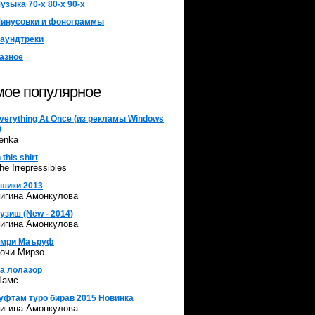
узыка 70-х 80-х 90-х
инусовки и фонограммы
аундтреки
азное
ое популярное
verything At Once (из рекламы Windows
)
enka
n this shirt
he Irrepressibles
шики 2013
игина Амонкулова
узиш (New - 2014)
игина Амонкулова
мри Маъруф
очи Мирзо
а лолазор
амс
уфтам туро бирав 2015 Новинка
игина Амонкулова