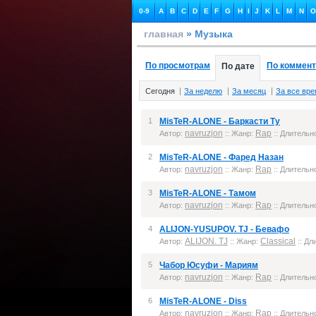
0-9
A
B
C
D
E
F
G
H
I
J
K
L
M
N
O
главная
» Музыка
По просмотрам
По коммен
По дате
Сегодня
За неделю
За месяц
За все вр
1
MisTeR-ALONE - Баркасти Ту
navruzjon
Rap
Автор:
:: Жанр:
:: Длительно
2
MisTeR-ALONE - Фаред Назан
navruzjon
Rap
Автор:
:: Жанр:
:: Длительно
3
MisTeR-ALONE - Тамом
navruzjon
Rap
Автор:
:: Жанр:
:: Длительно
4
ALIJON-YUSUPOV. TJ - Бевафо
ALIJON. TJ
Classical
Автор:
:: Жанр:
:: Дл
5
Чабор Юсуфи - Мариям
navruzjon
Rap
Автор:
:: Жанр:
:: Длительно
6
MisTeR-ALONE - Diss
navruzjon
Rap
Автор:
:: Жанр:
:: Длительно