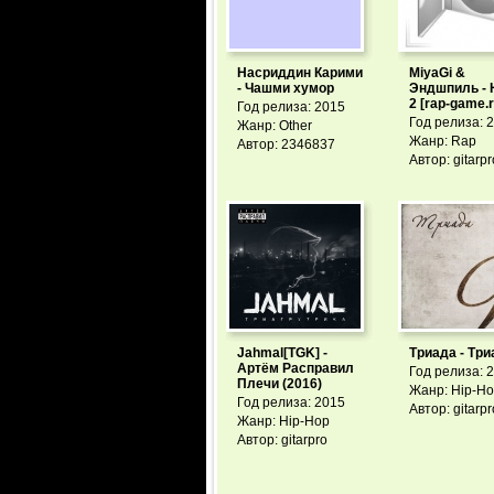
Насриддин Карими
MiyaGi &
- Чашми хумор
Эндшпиль - 
2 [rap-game.r
Год релиза: 2015
Год релиза: 
Жанр: Other
Жанр: Rap
Автор: 2346837
Автор: gitarpr
Jahmal[TGK] -
Триада - Три
Артём Расправил
Год релиза: 
Плечи (2016)
Жанр: Hip-H
Год релиза: 2015
Автор: gitarpr
Жанр: Hip-Hop
Автор: gitarpro