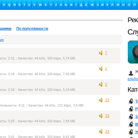
P
Q
R
S
T
U
V
W
X
Y
Z
А
Б
В
Г
Д
Е
Ж
З
И
К
Л
М
Н
О
П
Ре
тариям
По популярности
Сл
емя
7
сть: 2:31 :: Качество: 44 kHz, 320 kbps, 5,74 МБ
Ка
1
Н
сть: 3:18 :: Качество: 44 kHz, 320 kbps, 7,56 МБ
альб
2
Кат
сть: 2:16 :: Качество: 44 kHz, 320 kbps, 5,19 МБ
23
Т
Бу
ительность: 4:11 :: Качество: 44 kHz, 121 kbps, 3,9 МБ
Р
33
З
сть: 3:25 :: Качество: 44 kHz, 320 kbps, 7,84 МБ
В
22
У
сть: 3:01 :: Качество: 44 kHz, 320 kbps, 6,91 МБ