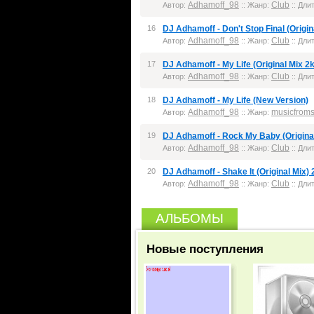
Adhamoff_98
Club
Автор:
:: Жанр:
:: Дли
16
DJ Adhamoff - Don't Stop Final (Origin
Adhamoff_98
Club
Автор:
:: Жанр:
:: Дли
17
DJ Adhamoff - My Life (Original Mix 2
Adhamoff_98
Club
Автор:
:: Жанр:
:: Дли
18
DJ Adhamoff - My Life (New Version)
Adhamoff_98
musicfrom
Автор:
:: Жанр:
19
DJ Adhamoff - Rock My Baby (Original
Adhamoff_98
Club
Автор:
:: Жанр:
:: Дли
20
DJ Adhamoff - Shake It (Original Mix)
Adhamoff_98
Club
Автор:
:: Жанр:
:: Дли
АЛЬБОМЫ
Новые поступления