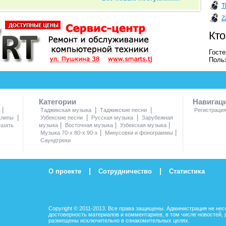
T
Z
Кто
Госте
Поль
Категории
Навигац
|
|
|
Таджикская музыка
Таджикские песни
Регистраци
|
|
|
клипы
Узбекские песни
Русская музыка
Зарубежная
|
|
|
ушать
музыка
Восточная музыка
Узбекская музыка
|
|
Музыка 70-х 80-х 90-х
Минусовки и фонограммы
Саундтреки
|
|
О проекте
Сотрудничество
Статистика
Copyright © 2011-2013. Все права защищены. Администрация не нес
достоверность материалов и комментариев, в том числе новостей, 
размещены исключительно в ознакомительных целях.