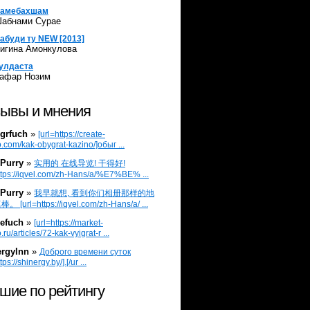
амебахшам
абнами Сурае
абуди ту NEW [2013]
игина Амонкулова
улдаста
афар Нозим
ывы и мнения
grfuch
»
[url=https://create-
.com/kak-obygrat-kazino/]обыг ...
Purry
»
实用的 在线导览! 干得好!
ttps://iqvel.com/zh-Hans/a/%E7%BE% ...
Purry
»
我早就想, 看到你们相册那样的地
 [url=https://iqvel.com/zh-Hans/a/ ...
efuch
»
[url=https://market-
.ru/articles/72-kak-vyigrat-r ...
ergylnn
»
Доброго времени суток
tps://shinergy.by/].[/ur ...
шие по рейтингу