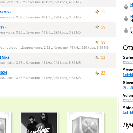
тельность: 3:53 :: Качество: 48 kHz, 128 kbps, 4,06 МБ
Н
Ш
al Mix)
32
Н
тельность: 3:39 :: Качество: 48 kHz, 128 kbps, 3,51 МБ
Н
k19)
29
Г
З
тельность: 3:16 :: Качество: 48 kHz, 128 kbps, 3,21 МБ
33
Отз
soundcloud
:: Длительность: 2:32 :: Качество: 44 kHz, 320 kbps, 5,89 МБ
Swhe
 Mix)
52
casino
тельность: 3:16 :: Качество: 48 kHz, 243 kbps, 5,82 МБ
Steve
 2024
37
[url=h
тельность: 3:46 :: Качество: 44 kHz, 160 kbps, 4,53 МБ
Steve
方。真棒。
Velen
casino
Shin
[url=ht
Луч