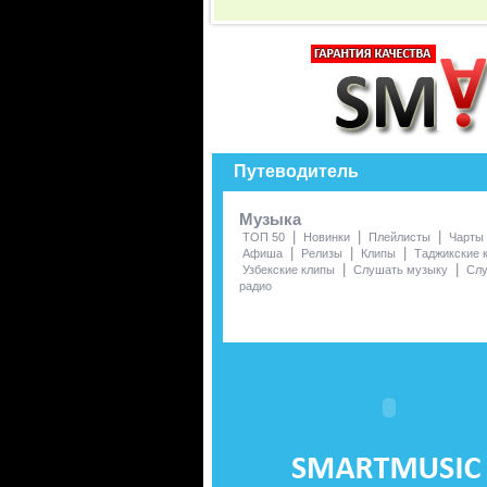
Путеводитель
Музыка
|
|
|
ТОП 50
Новинки
Плейлисты
Чарты
|
|
|
Афиша
Релизы
Клипы
Таджикские 
|
|
Узбекские клипы
Слушать музыку
Сл
радио