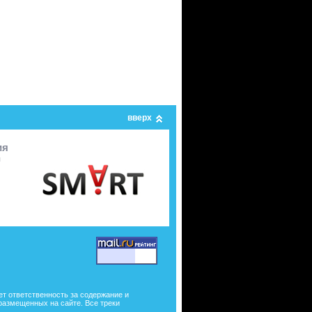
вверх
ия
я
ет ответственность за содержание и
размещенных на сайте. Все треки