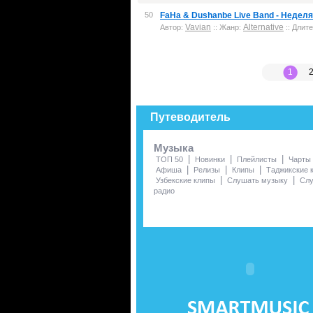
50
FaHa & Dushanbe Live Band - Неделя
Vavian
Alternative
Автор:
:: Жанр:
:: Длите
1
Путеводитель
Музыка
|
|
|
ТОП 50
Новинки
Плейлисты
Чарты
|
|
|
Афиша
Релизы
Клипы
Таджикские 
|
|
Узбекские клипы
Слушать музыку
Сл
радио