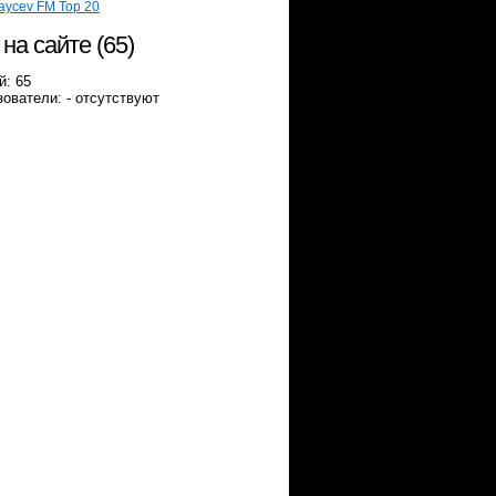
aycev FM Top 20
 на сайте (65)
й: 65
ователи: - отсутствуют