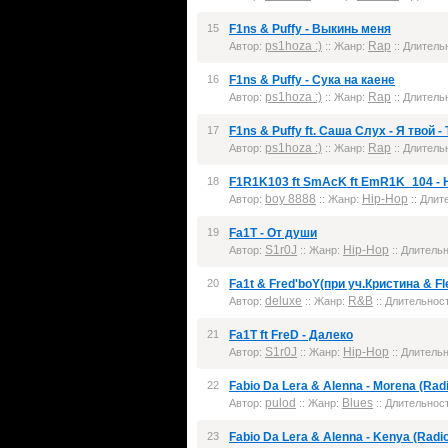
15
F1ns & Puffy - Выкинь меня
ps1hoza :)
Rap
Автор:
:: Жанр:
:: Длительн
16
F1ns & Puffy - Сука на каене
ps1hoza :)
Rap
Автор:
:: Жанр:
:: Длительн
17
F1ns & Puffy ft. Саша Слух - Я твой
ps1hoza :)
Rap
Автор:
:: Жанр:
:: Длительн
18
F1R1K103 ft SmAcK ft EmR1K_104 - 
boy 8888
Hip-Hop
Автор:
:: Жанр:
:: Длит
19
Fa1T - От души
S1r0J
Hip-Hop
Автор:
:: Жанр:
:: Длительн
20
Fa1t & Fred'boY(при уч.Кристина & Fle
deluxe
R&B
Автор:
:: Жанр:
:: Длительност
21
Fa1T ft FreD - Далеко
S1r0J
Hip-Hop
Автор:
:: Жанр:
:: Длительн
22
Fabio Da Lera & Alenna - Morena (Radi
pulod
Blues
Автор:
:: Жанр:
:: Длительност
23
Fabio Da Lera & Alenna - Kenya (Radio