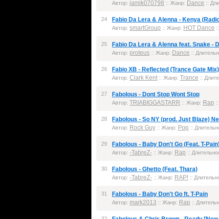
jamik070798
Dance
Автор:
:: Жанр:
:: Дл
24
Fabio Da Lera & Alenna - Kenya (Radio
smartGroup
HOT Dance
Автор:
:: Жанр:
:
25
Fabio Da Lera & Alenna feat. Snake - 
proteus
Dance
Автор:
:: Жанр:
:: Длительн
26
Fabio XB - Reflected (Trance Gate Mix)
Clark Kent
Trance
Автор:
:: Жанр:
:: Длите
27
Fabolous - Dont Stop Wont Stop
TRIABIGGASTARR
Rap
Автор:
:: Жанр:
:
28
Fabolous - So NY (prod. Just Blaze) 
Rock Guy
Pop
Автор:
:: Жанр:
:: Длительно
29
Fabolous - Baby Don't Go (Feat. T-Pain
-TabreZ-
Rap
Автор:
:: Жанр:
:: Длительнос
30
Fabolous - Ghetto (Feat. Thara)
-TabreZ-
RAP!
Автор:
:: Жанр:
:: Длительно
31
Fabolous - Baby Don't Go ft. T-Pain
mark2013
Rap
Автор:
:: Жанр:
:: Длительн
32