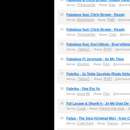
Fabolous & Chris Brown - Ready [New
TOrreswOw
Rap
Автор:
:: Жанр:
:: Длител
33
Fabolous feat. Chris Brown - Ready
BlauGrana
R&B
Автор:
:: Жанр:
:: Длитель
34
Fabolous feat. Chris Brown - Ready
TOrreswOw
Club
Автор:
:: Жанр:
:: Длител
35
Fabolous feat. Keri Hilson - Everythi
-TabreZ-
RAP!
Автор:
:: Жанр:
:: Длительно
36
Fabolous Ft Jeremiah - Its My Time
Шахбоз
Rap
Автор:
:: Жанр:
:: Длительнос
37
Fabrika - Ja Tebja Zaceluju (Radu Sirb
-TabreZ-
RAP!
Автор:
:: Жанр:
:: Длительно
38
Fabrika - Ona Eto Ya
anas-86
Pop
Автор:
:: Жанр:
:: Длительнос
39
Faf Larage & Shurik'n - Je Me Dois De
Cisse
French Hip-Hop
Автор:
:: Жанр:
:: 
40
Fafaq - The Step (Original Mix) - from 
Clark Kent
Trance
Автор:
:: Жанр:
:: Длите