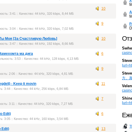
Х
M
10
А
ость: 3:41 :: Качество: 44 kHz, 320 kbps, 8,44 МБ
M
9
F
D
ость: 3:04 :: Качество: 44 kHz, 320 kbps, 7,02 МБ
Отз
 - Ты Моя [За Счастливую Любовь]
10
ость: 3:47 :: Качество: 44 kHz, 192 kbps, 8,66 МБ
Swhe
casino
Намехомта ма дига
6
ельность: 3:53 :: Качество: 44 kHz, 128 kbps, 4,13 МБ
Steve
[url=h
9
Steve
ость: 2:06 :: Качество: 44 kHz, 320 kbps, 4,81 МБ
方。真棒。
gdeli) - Keep it movin
11
Velen
ь: 3:44 :: Качество: 44 kHz, 256 kbps, 6,84 МБ
casino
Shin
7
[url=ht
ость: 3:11 :: Качество: 44 kHz, 320 kbps, 7,27 МБ
Еже
o Edit)
6
ь: 3:05 :: Качество: 44 kHz, 160 kbps, 3,54 МБ
T
 Edit)
13