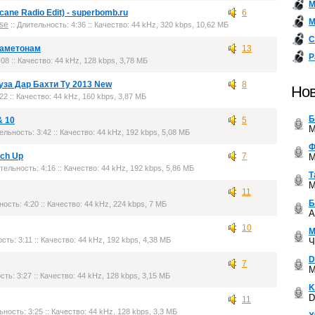
М
ricane Radio Edit) - superbomb.ru
6
М
se
:: Длительность: 4:36 :: Качество: 44 kHz, 320 kbps, 10,62 МБ
С
 Наметонам
13
Р
:08 :: Качество: 44 kHz, 128 kbps, 3,78 МБ
 Руза Дар Бахти Ту 2013 New
8
Нов
22 :: Качество: 44 kHz, 160 kbps, 3,87 МБ
Б
& 10
5
M
ельность: 3:42 :: Качество: 44 kHz, 192 kbps, 5,08 МБ
Ф
tch Up
7
M
тельность: 4:16 :: Качество: 44 kHz, 192 kbps, 5,86 МБ
Т
M
11
Б
ность: 4:20 :: Качество: 44 kHz, 224 kbps, 7 МБ
A
10
М
сть: 3:11 :: Качество: 44 kHz, 192 kbps, 4,38 МБ
Ч
D
7
M
сть: 3:27 :: Качество: 44 kHz, 128 kbps, 3,15 МБ
K
D
11
ьность: 3:25 :: Качество: 44 kHz, 128 kbps, 3,3 МБ