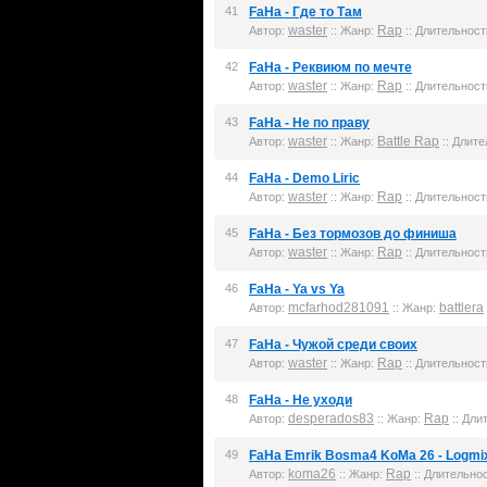
41
FaHa - Где то Там
waster
Rap
Автор:
:: Жанр:
:: Длительность
42
FaHa - Реквиюм по мечте
waster
Rap
Автор:
:: Жанр:
:: Длительность
43
FaHa - Не по праву
waster
Battle Rap
Автор:
:: Жанр:
:: Длите
44
FaHa - Demo Liric
waster
Rap
Автор:
:: Жанр:
:: Длительность
45
FaHa - Без тормозов до финиша
waster
Rap
Автор:
:: Жанр:
:: Длительность
46
FaHa - Ya vs Ya
mcfarhod281091
battlera
Автор:
:: Жанр:
47
FaHa - Чужой среди своих
waster
Rap
Автор:
:: Жанр:
:: Длительность
48
FaHa - Не уходи
desperados83
Rap
Автор:
:: Жанр:
:: Дли
49
FaHa Emrik Bosma4 KoMa 26 - Logmi
koma26
Rap
Автор:
:: Жанр:
:: Длительнос