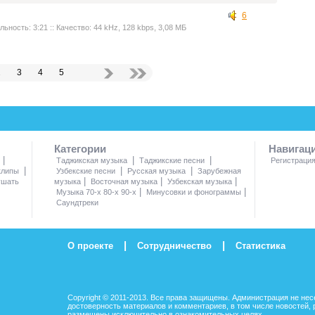
6
льность: 3:21 :: Качество: 44 kHz, 128 kbps, 3,08 МБ
2
3
4
5
Категории
Навигац
|
|
|
Таджикская музыка
Таджикские песни
Регистраци
|
|
|
клипы
Узбекские песни
Русская музыка
Зарубежная
|
|
|
ушать
музыка
Восточная музыка
Узбекская музыка
|
|
Музыка 70-х 80-х 90-х
Минусовки и фонограммы
Саундтреки
|
|
О проекте
Сотрудничество
Статистика
Copyright © 2011-2013. Все права защищены. Администрация не нес
достоверность материалов и комментариев, в том числе новостей, 
размещены исключительно в ознакомительных целях.