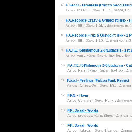
6
F. Secci - Tarantella (Chicco Secci Hur
anas-86
Club, Dance, Hou
Автор:
:: Жанр:
7
F.A.Records(Crazy & Gringo) ft Ник- -
Ник
R&B
Автор:
:: Жанр:
:: Длительность: 4
8
F.A.Records(Firuz & Gringo) ft Ник - 1
Ник
Rap
Автор:
:: Жанр:
:: Длительность: 3:
9
F.A.T.E. [5]/Infamous 2-0/Ludacris - 1st 
Ivan
Rap & Hip-Hop
Автор:
:: Жанр:
:: Длит
10
F.A.T.E. [5]/Infamous 2-0/Ludacris - Ca
Ivan
Rap & Hip-Hop
Автор:
:: Жанр:
:: Дли
11
F.o.o.l - Feelings (Falcon Funk Remix)
TOrreswOw
Mix
Автор:
:: Жанр:
:: Длитель
12
F.P.G. - Ночь
Commie
Punk
Автор:
:: Жанр:
:: Длительно
13
F.R. David - Words
proteus
Blues
Автор:
:: Жанр:
:: Длительно
14
F.R. David - Words
-TabreZ-
Разное
Автор:
:: Жанр:
:: Длител