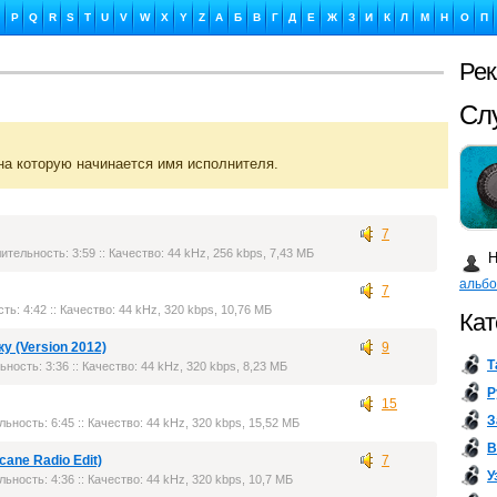
P
Q
R
S
T
U
V
W
X
Y
Z
А
Б
В
Г
Д
Е
Ж
З
И
К
Л
М
Н
О
П
Ре
Сл
на которую начинается имя исполнителя.
7
Ка
лительность: 3:59 :: Качество: 44 kHz, 256 kbps, 7,43 МБ
Н
альб
7
ть: 4:42 :: Качество: 44 kHz, 320 kbps, 10,76 МБ
Кат
ку (Version 2012)
9
Т
ьность: 3:36 :: Качество: 44 kHz, 320 kbps, 8,23 МБ
Бу
Р
15
З
льность: 6:45 :: Качество: 44 kHz, 320 kbps, 15,52 МБ
В
icane Radio Edit)
7
У
льность: 4:36 :: Качество: 44 kHz, 320 kbps, 10,7 МБ