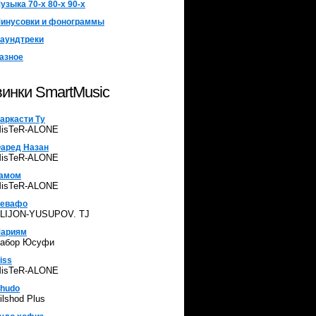
узыка 70-х 80-х 90-х
инусовки и фонограммы
аундтреки
азное
инки SmartMusic
аркасти Ту
isTeR-ALONE
аред Назан
isTeR-ALONE
амом
isTeR-ALONE
евафо
LIJON-YUSUPOV. TJ
ариям
абор Юсуфи
iss
isTeR-ALONE
hudo
ilshod Plus