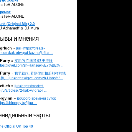
удо хофиз
isTeR-ALONE
ромат
isTeR-ALONE
unk (Original-Mix) 2.0
J Adhamoff & DJ Mura
ывы и мнения
grfuch
»
[url=https://create-
.com/kak-obygrat-kazino/]обыг ...
Purry
»
实用的 在线导览! 干得好!
ttps://iqvel.com/zh-Hans/a/%E7%BE% ...
Purry
»
我早就想, 看到你们相册那样的地
 [url=https://iqvel.com/zh-Hans/a/ ...
efuch
»
[url=https://market-
.ru/articles/72-kak-vyigrat-r ...
ergylnn
»
Доброго времени суток
tps://shinergy.by/].[/ur ...
недельные чарты
he Official UK Top 40