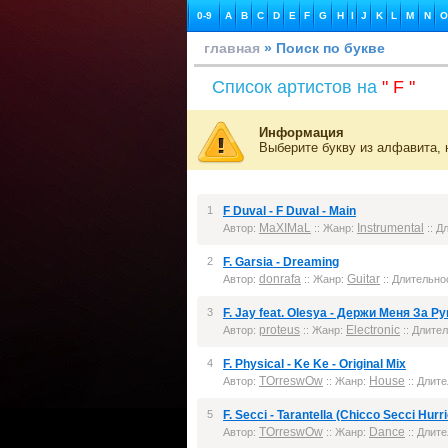
0-9
A
B
C
D
E
F
G
H
I
J
K
L
M
N
O
главная
» Поиск по букве
Список артистов на
" F "
Информация
Выберите букву из алфавита, 
1
F Duval - F Duval - Main
MaXIMaL
Instrumental
Автор:
:: Жанр:
:: Д
2
F. Garsia - Dreaming
donrafa
Guitar
Автор:
:: Жанр:
:: Длительнос
3
F. Jay feat. Olesya - Держи Меня За Ру
proteus
Electronic
Автор:
:: Жанр:
:: Длител
4
F. Physical - Ke Ke - Original Mix
TOrreswOw
House
Автор:
:: Жанр:
:: Длите
5
F. Secci - Tarantella (Chicco Secci Hurr
TOrreswOw
Dance
Автор:
:: Жанр:
:: Длите