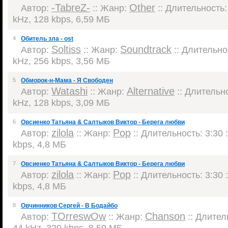
-TabreZ-
Other
Автор:
:: Жанр:
:: Длительность: 
kHz, 128 kbps, 6,59 МБ
4
Обитель зла - ost
Soltiss
Soundtrack
Автор:
:: Жанр:
:: Длительнос
kHz, 256 kbps, 3,56 МБ
5
Обморок-н-Мама - Я Свободен
Watashi
Alternative
Автор:
:: Жанр:
:: Длительно
kHz, 128 kbps, 3,09 МБ
6
Овсиенко Татьяна & Салтыков Виктор - Берега любви
zilola
Pop
Автор:
:: Жанр:
:: Длительность: 3:30 
kbps, 4,8 МБ
7
Овсиенко Татьяна & Салтыков Виктор - Берега любви
zilola
Pop
Автор:
:: Жанр:
:: Длительность: 3:30 
kbps, 4,8 МБ
8
Овчинников Сергей - В Бодайбо
TOrreswOw
Chanson
Автор:
:: Жанр:
:: Длитель
44 kHz, 320 kbps, 8,59 МБ