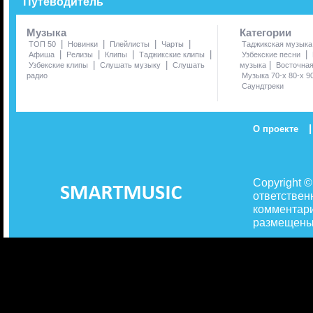
Путеводитель
Музыка
Категории
|
|
|
|
ТОП 50
Новинки
Плейлисты
Чарты
Таджикская музыка
|
|
|
|
|
Афиша
Релизы
Клипы
Таджикские клипы
Узбекские песни
|
|
|
Узбекские клипы
Слушать музыку
Слушать
музыка
Восточна
радио
Музыка 70-х 80-х 9
Саундтреки
|
О проекте
Copyright 
ответствен
комментари
размещены 