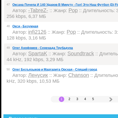
47
Оксана Почепа И 140 Ударов В Минуту - Гол! Это Наш Футбол (Dj F
-TabreZ-
Pop
Автор:
:: Жанр:
:: Длительность: 3
256 kbps, 6,37 МБ
48
Окси - Безумная
infi2126
Pop
Автор:
:: Жанр:
:: Длительность: 3:
128 kbps, 3,16 МБ
49
Олег Анофриев - Серенада Трубадура
SpartaK
Soundtrack
Автор:
:: Жанр:
:: Длитель
44 kHz, 192 kbps, 3,29 МБ
50
Олег Безъязыков и Маргарита Орская - Спящий город
Ленусик
Chanson
Автор:
:: Жанр:
:: Длительнос
kHz, 320 kbps, 10,53 МБ
1
2
3
4
5