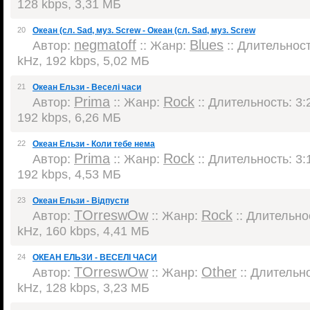
128 kbps, 3,31 МБ
20
Океан (сл. Sad, муз. Screw - Океан (сл. Sad, муз. Screw
negmatoff
Blues
Автор:
:: Жанр:
:: Длительность
kHz, 192 kbps, 5,02 МБ
21
Океан Ельзи - Веселі часи
Prima
Rock
Автор:
:: Жанр:
:: Длительность: 3:2
192 kbps, 6,26 МБ
22
Океан Ельзи - Коли тебе нема
Prima
Rock
Автор:
:: Жанр:
:: Длительность: 3:1
192 kbps, 4,53 МБ
23
Океан Ельзи - Вiдпусти
TOrreswOw
Rock
Автор:
:: Жанр:
:: Длительнос
kHz, 160 kbps, 4,41 МБ
24
ОКЕАН ЕЛЬЗИ - ВЕСЕЛI ЧАСИ
TOrreswOw
Other
Автор:
:: Жанр:
:: Длительно
kHz, 128 kbps, 3,23 МБ