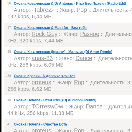
36
Оксана Ковалевская & Dj Antonas - Игра Без Правил (Radio Edit)
-TabreZ-
Pop
Автор:
:: Жанр:
:: Длительность: 4
192 kbps, 6,44 МБ
37
Оксана Ковалевская & Massfor - Без тебя
Rock Guy
Разное
Автор:
:: Жанр:
:: Длительнос
kHz, 320 kbps, 7,44 МБ
38
Оксана Ковалевская (Краски) - Мальчик (Dj Amor Remix)
anas-86
Dance
Автор:
:: Жанр:
:: Длительность:
kHz, 256 kbps, 6,05 МБ
39
Оксана Краски - А девочке хочется
proteus
Pop
Автор:
:: Жанр:
:: Длительность: 3:
256 kbps, 6,62 МБ
40
Оксана Почепа - Стаи Птиц (Dj Audiophil Remix)
TOrreswOw
Dance
Автор:
:: Жанр:
:: Длительно
44 kHz, 256 kbps, 11,88 МБ
41
Оксана Почепа - Счастье Есть
proteus
Pop
Автор:
:: Жанр:
:: Длительность: 3: