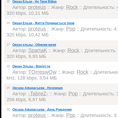
25
Океан Ельзи - Не Твоя Війна
proteus
Rock
Автор:
:: Жанр:
:: Длительность: 4
320 kbps, 10,21 МБ
26
Океан Ельзи - Життя Починається Знов
proteus
Pop
Автор:
:: Жанр:
:: Длительность: 4:
320 kbps, 10,42 МБ
27
Океан ельзы - Обнеми меня
SpartaK
Rock
Автор:
:: Жанр:
:: Длительность: 
320 kbps, 9,93 МБ
28
Океан Эльзы - Biдпусти
TOrreswOw
Rock
Автор:
:: Жанр:
:: Длительнос
kHz, 128 kbps, 3,54 МБ
29
Оксана Афанасьева - Неземная
-TabreZ-
Pop
Автор:
:: Жанр:
:: Длительность: 3
256 kbps, 6,97 МБ
30
Оксана Афанасьева - День Рождения
proteus
Pop
Автор:
:: Жанр:
:: Длительность: 3: