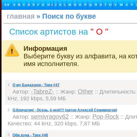
0-9
A
B
C
D
E
F
G
H
I
J
K
L
M
N
O
P
Q
R
S
T
U
V
W
X
Y
главная
» Поиск по букве
Список артистов на
" О "
Информация
Выберите букву из алфавита, на ко
имя исполнителя.
1
О му Бадахшон - Трек #47
-TabreZ-
Other
Автор:
:: Жанр:
:: Длительность: 
kHz, 192 kbps, 5,59 МБ
2
О.Корчагин/ - Осень, ё-моё!!! (автор Алексей Семиврагов)
semivragov62
Pop-Rock
Автор:
:: Жанр:
:: Длит
Качество: 44 kHz, 320 kbps, 7,87 МБ
3
Оби дуна - Трек #48