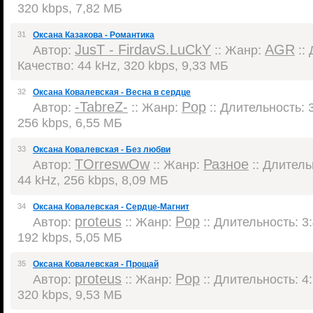
320 kbps, 7,82 МБ
31
Оксана Казакова - Романтика
JusT - FirdavS.LuCkY
AGR
Автор:
:: Жанр:
:: 
Качество: 44 kHz, 320 kbps, 9,33 МБ
32
Оксана Ковалевская - Весна в сердце
-TabreZ-
Pop
Автор:
:: Жанр:
:: Длительность: 3
256 kbps, 6,55 МБ
33
Оксана Ковалевская - Без любви
TOrreswOw
Разное
Автор:
:: Жанр:
:: Длительн
44 kHz, 256 kbps, 8,09 МБ
34
Оксана Ковалевская - Сердце-Магнит
proteus
Pop
Автор:
:: Жанр:
:: Длительность: 3:
192 kbps, 5,05 МБ
35
Оксана Ковалевская - Прощай
proteus
Pop
Автор:
:: Жанр:
:: Длительность: 4:
320 kbps, 9,53 МБ