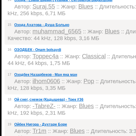
Озода - Ёраки ширин суханам - Ситораҳои Бадахшонй
Suraj.55
Blues
Автор:
:: Жанр:
:: Длительность:
kHz, 256 kbps, 6,71 МБ
15
Озода Ахатова - Душа Больно
muhammad_6565
Blues
Автор:
:: Жанр:
:: Дли
Качество: 44 kHz, 128 kbps, 3,16 МБ
16
ОЗОДБЕК - Onam bolsaydi
Торрес4а
Classical
Автор:
:: Жанр:
:: Длительно
44 kHz, 64 kbps, 1,75 МБ
17
Озодбек Назарбеков - Ман яна ман
ilhom0606
Pop
Автор:
:: Жанр:
:: Длительность:
kHz, 128 kbps, 3,35 МБ
18
Ой снег, снежок (Кадышева) - Трек #36
-TabreZ-
Blues
Автор:
:: Жанр:
:: Длительность:
kHz, 192 kbps, 2,31 МБ
19
Ойбек Нигора - Духтаре Боре
Tr1m
Blues
Автор:
:: Жанр:
:: Длительность: 3:3