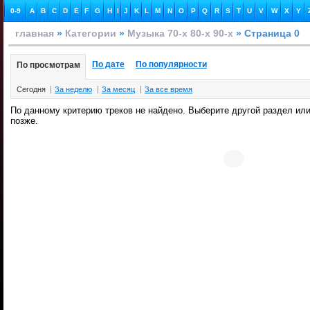
0-9
A
B
C
D
E
F
G
H
I
J
K
L
M
N
O
P
Q
R
S
T
U
V
W
X
Y
главная
»
Категории
»
Музыка 70-х 80-х 90-х
» Страница 0
По дате
По популярности
По просмотрам
Сегодня
За неделю
За месяц
За все время
По данному критерию треков не найдено. Выберите другой раздел или
позже.