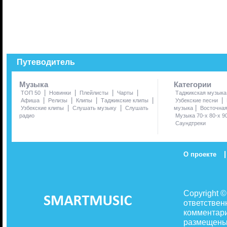
Путеводитель
Музыка
Категории
|
|
|
|
ТОП 50
Новинки
Плейлисты
Чарты
Таджикская музыка
|
|
|
|
|
Афиша
Релизы
Клипы
Таджикские клипы
Узбекские песни
|
|
|
Узбекские клипы
Слушать музыку
Слушать
музыка
Восточна
радио
Музыка 70-х 80-х 9
Саундтреки
|
О проекте
Copyright 
ответствен
комментари
размещены 