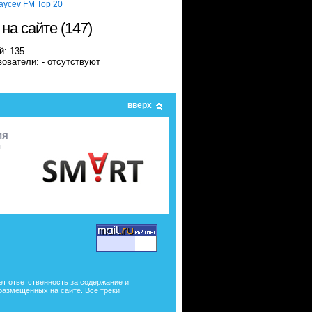
aycev FM Top 20
 на сайте (147)
й: 135
ователи: - отсутствуют
вверх
ия
я
ет ответственность за содержание и
размещенных на сайте. Все треки