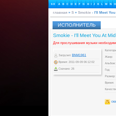
0-9
A
B
C
D
E
F
G
H
I
J
K
L
M
N
O
главная
»
S
»
Smokie
- I'll Meet Yo
ИСПОЛНИТЕЛЬ
Smokie - I'll Meet You At Mid
Для прослушивания музыки необходим
Категор
BNM1961
Загрузил:
Жанр:
Время: 2011-09-09 06:12:02
Альбом:
Скачано: 26
Год:
Размер:
Время:
Качеств
ск