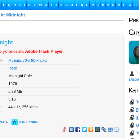
P
Q
R
S
T
U
V
W
X
Y
Z
А
Б
В
Г
Д
Е
Ж
З
И
К
Л
М
Н
О
П
u At Midnight
Ре
Ка
night
о установить
Adobe Flash Player
.
ия:
Музыка 70-х 80-х 90-х
Бу
Rock
Н
Midnight Cafe
альб
1976
Кат
5,98 МБ
3:16
Т
о:
44 kHz, 256 kbps
Р
З
ачать
в плейлист
В
У