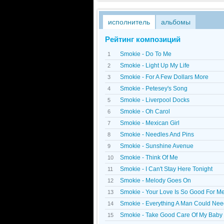
исполнитель
альбомы
Рейтинг композиций
Smokie - Do To Me
1
Smokie - Light Up My Life
2
Smokie - For A Few Dollars More
3
Smokie - Petesey's Song
4
Smokie - Liverpool Docks
5
Smokie - Oh Carol
6
Smokie - Mexican Girl
7
Smokie - Needles And Pins
8
Smokie - Sunshine Avenue
9
Smokie - Think Of Me
10
Smokie - I Can't Stay Here Tonight
11
Smokie - Melody Goes On
12
Smokie - Your Love Is So Good For M
13
Smokie - Everything A Man Could Ne
14
Smokie - Take Good Care Of My Baby
15