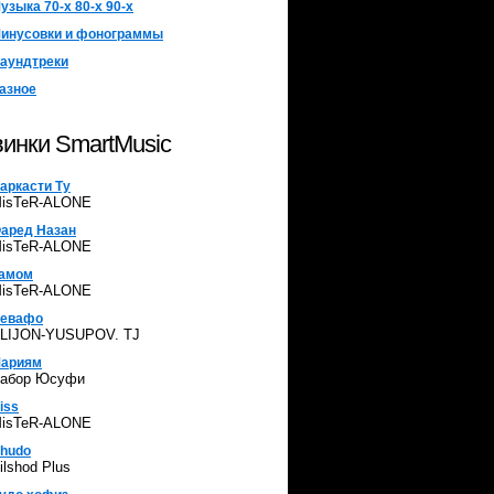
узыка 70-х 80-х 90-х
инусовки и фонограммы
аундтреки
азное
инки SmartMusic
аркасти Ту
isTeR-ALONE
аред Назан
isTeR-ALONE
амом
isTeR-ALONE
евафо
LIJON-YUSUPOV. TJ
ариям
абор Юсуфи
iss
isTeR-ALONE
hudo
ilshod Plus