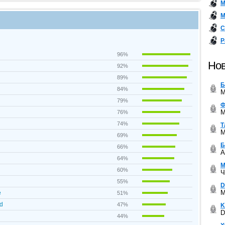
М
М
С
Р
96%
Нов
92%
89%
Б
84%
M
79%
Ф
M
76%
74%
Т
M
69%
Б
66%
A
64%
М
60%
Ч
55%
D
M
e
51%
ed
47%
K
D
44%