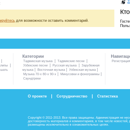
Z
:
Кто
для возможности оставить комментарий.
ируйтесь
Госте
Польз
Категории
Навигац
|
|
|
Таджикская музыка
Таджикские песни
Регистраци
|
|
|
клипы
Узбекские песни
Русская музыка
Зарубежная
|
|
|
ушать
музыка
Восточная музыка
Узбекская музыка
|
|
Музыка 70-х 80-х 90-х
Минусовки и фонограммы
Саундтреки
|
|
О проекте
Сотрудничество
Статистика
Copyright © 2011-2013. Все права защищены. Администрация не нес
достоверность материалов и комментариев, в том числе новостей, 
размещены исключительно в ознакомительных целях.