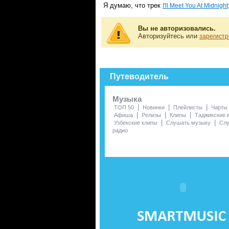
Я думаю, что трек
I'll Meet You At Midnight
Вы не авторизовались.
Авторизуйтесь или
зарегистр
Путеводитель
Музыка
|
|
|
ТОП 50
Новинки
Плейлисты
Чарты
|
|
|
Афиша
Релизы
Клипы
Таджикские 
|
|
Узбекские клипы
Слушать музыку
Сл
радио