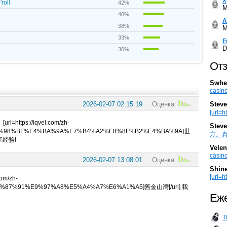
Х
roll
42%
M
40%
А
38%
M
33%
F
D
30%
Отз
Swhe
casino
Steve
2026-02-07 02:15:19
Оценка:
[url=h
ps://iqvel.com/zh-
Steve
E9%98%BF%E4%BA%9A%E7%B4%A2%E8%8F%B2%E4%BA%9A]世
方。真棒。
享经验!
Velen
casino
2026-02-07 13:08:01
Оценка:
Shin
[url=ht
om/zh-
9%87%91%E9%97%A8%E5%A4%A7%E6%A1%A5]舊金山灣[/url] 我
Еже
T