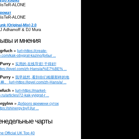
удо хофиз
isTeR-ALONE
ромат
isTeR-ALONE
unk (Original-Mix) 2.0
J Adhamoff & DJ Mura
ывы и мнения
grfuch
»
[url=https://create-
.com/kak-obygrat-kazino/]обыг ...
Purry
»
实用的 在线导览! 干得好!
ttps://iqvel.com/zh-Hans/a/%E7%BE% ...
Purry
»
我早就想, 看到你们相册那样的地
 [url=https://iqvel.com/zh-Hans/a/ ...
efuch
»
[url=https://market-
.ru/articles/72-kak-vyigrat-r ...
ergylnn
»
Доброго времени суток
tps://shinergy.by/].[/ur ...
недельные чарты
he Official UK Top 40