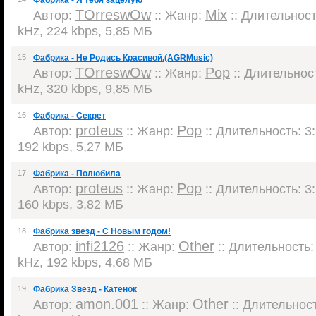
Фабрика - Я тебя зацелую
TOrreswOw
Mix
Автор:
:: Жанр:
:: Длительность
kHz, 224 kbps, 5,85 МБ
15
Фабрика - Не Родись Красивой.(AGRMusic)
TOrreswOw
Pop
Автор:
:: Жанр:
:: Длительност
kHz, 320 kbps, 9,85 МБ
16
Фабрика - Секрет
proteus
Pop
Автор:
:: Жанр:
:: Длительность: 3:
192 kbps, 5,27 МБ
17
Фабрика - Полюбила
proteus
Pop
Автор:
:: Жанр:
:: Длительность: 3:
160 kbps, 3,82 МБ
18
Фабрика звезд - С Новым годом!
infi2126
Other
Автор:
:: Жанр:
:: Длительность: 
kHz, 192 kbps, 4,68 МБ
19
Фабрика Звезд - Катенок
amon.001
Other
Автор:
:: Жанр:
:: Длительност