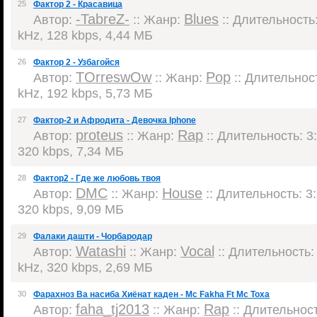
25
Фактор 2 - Красавица
-TabreZ-
Blues
Автор:
:: Жанр:
:: Длительность:
kHz, 128 kbps, 4,44 МБ
26
Фактор 2 - Узбагойся
TOrreswOw
Pop
Автор:
:: Жанр:
:: Длительност
kHz, 192 kbps, 5,73 МБ
27
Фактор-2 и Афродита - Девочка Iphone
proteus
Rap
Автор:
:: Жанр:
:: Длительность: 3:
320 kbps, 7,34 МБ
28
Фактор2 - Где же любовь твоя
DMC
House
Автор:
:: Жанр:
:: Длительность: 3:
320 kbps, 9,09 МБ
29
Фалаки дашти - Чорбародар
Watashi
Vocal
Автор:
:: Жанр:
:: Длительность: 
kHz, 320 kbps, 2,69 МБ
30
Фарахноз Ва насиба Хиёнат каден - Mc Fakha Ft Mc Toxa
faha_tj2013
Rap
Автор:
:: Жанр:
:: Длительност