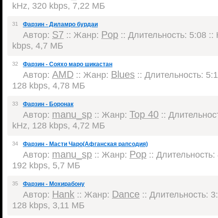
kHz, 320 kbps, 7,22 МБ
31
Фарзин - Диламро бурдаи
S7
Pop
Автор:
:: Жанр:
:: Длительность: 5:08 ::
kbps, 4,7 МБ
32
Фарзин - Сояхо маро шикастан
AMD
Blues
Автор:
:: Жанр:
:: Длительность: 5:1
128 kbps, 4,78 МБ
33
Фарзин - Боронак
manu_sp
Top 40
Автор:
:: Жанр:
:: Длительност
kHz, 128 kbps, 4,72 МБ
34
Фарзин - Масти Чаро(Афганская рапсодия)
manu_sp
Pop
Автор:
:: Жанр:
:: Длительность: 
192 kbps, 5,7 МБ
35
Фарзин - Мохирабону
Hank
Dance
Автор:
:: Жанр:
:: Длительность: 3:
128 kbps, 3,11 МБ