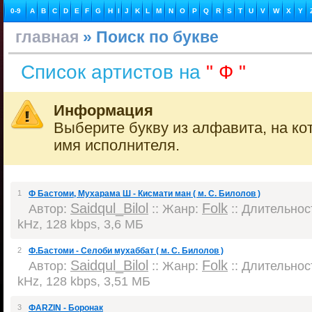
0-9
A
B
C
D
E
F
G
H
I
J
K
L
M
N
O
P
Q
R
S
T
U
V
W
X
Y
главная
» Поиск по букве
Список артистов на
" Ф "
Информация
Выберите букву из алфавита, на ко
имя исполнителя.
1
Ф Бастоми, Мухарама Ш - Кисмати ман ( м. С. Билолов )
Saidqul_Bilol
Folk
Автор:
:: Жанр:
:: Длительност
kHz, 128 kbps, 3,6 МБ
2
Ф.Бастоми - Селоби мухаббат ( м. С. Билолов )
Saidqul_Bilol
Folk
Автор:
:: Жанр:
:: Длительност
kHz, 128 kbps, 3,51 МБ
3
ФARZIN - Боронак