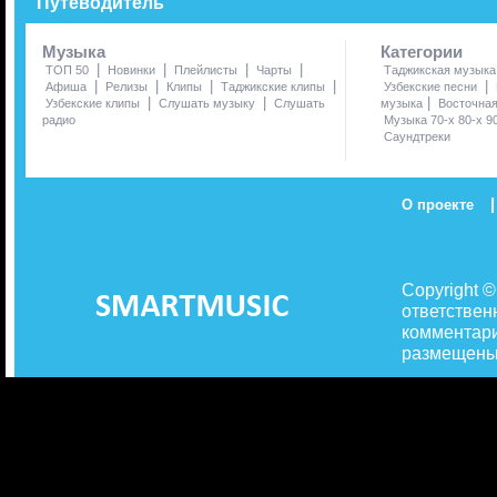
Путеводитель
Музыка
Категории
|
|
|
|
ТОП 50
Новинки
Плейлисты
Чарты
Таджикская музыка
|
|
|
|
|
Афиша
Релизы
Клипы
Таджикские клипы
Узбекские песни
|
|
|
Узбекские клипы
Слушать музыку
Слушать
музыка
Восточна
радио
Музыка 70-х 80-х 9
Саундтреки
|
О проекте
Copyright 
ответствен
комментари
размещены 