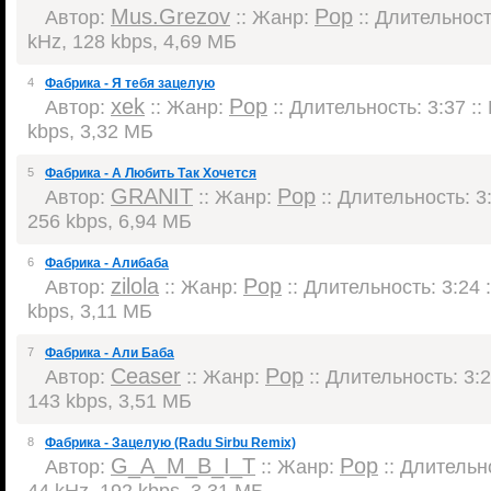
Mus.Grezov
Pop
Автор:
:: Жанр:
:: Длительность
kHz, 128 kbps, 4,69 МБ
4
Фабрика - Я тебя зацелую
xek
Pop
Автор:
:: Жанр:
:: Длительность: 3:37 ::
kbps, 3,32 МБ
5
Фабрика - А Любить Так Хочется
GRANIT
Pop
Автор:
:: Жанр:
:: Длительность: 3:
256 kbps, 6,94 МБ
6
Фабрика - Алибаба
zilola
Pop
Автор:
:: Жанр:
:: Длительность: 3:24 
kbps, 3,11 МБ
7
Фабрика - Али Баба
Ceaser
Pop
Автор:
:: Жанр:
:: Длительность: 3:2
143 kbps, 3,51 МБ
8
Фабрика - Зацелую (Radu Sirbu Remix)
G_A_M_B_I_T
Pop
Автор:
:: Жанр:
:: Длительно
44 kHz, 192 kbps, 3,31 МБ