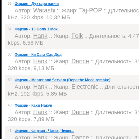
36
Фарзин - Духтари ванчи
Watashi
Taj-POP
Автор:
:: Жанр:
:: Длительност
kHz, 320 kbps, 10,32 МБ
37
Фарзин - 13 Солу 3 Мох
Hank
Folk
Автор:
:: Жанр:
:: Длительность: 4:47
kbps, 6,58 МБ
38
Фарзин - Ки Сага Сар Дод
Hank
Dance
Автор:
:: Жанр:
:: Длительность: 3:
320 kbps, 9,13 МБ
39
Фарзин - Master and Servant (Depeche Mode remake)
Hank
Electronic
Автор:
:: Жанр:
:: Длительность
kHz, 192 kbps, 5,85 МБ
40
Фарзин - Кахр Накун
Hank
Dance
Автор:
:: Жанр:
:: Длительность: 3:
320 kbps, 7,89 МБ
41
Фарзин - Фарзин - Чикак, Чикак...
Hank
Dance
Автор:
:: Жанр:
:: Длительность: 3: