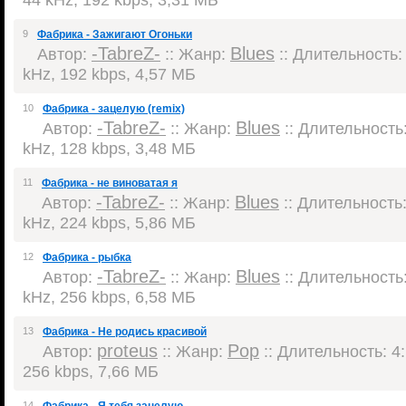
9
Фабрика - Зажигают Огоньки
-TabreZ-
Blues
Автор:
:: Жанр:
:: Длительность: 
kHz, 192 kbps, 4,57 МБ
10
Фабрика - зацелую (remix)
-TabreZ-
Blues
Автор:
:: Жанр:
:: Длительность:
kHz, 128 kbps, 3,48 МБ
11
Фабрика - не виноватая я
-TabreZ-
Blues
Автор:
:: Жанр:
:: Длительность:
kHz, 224 kbps, 5,86 МБ
12
Фабрика - рыбка
-TabreZ-
Blues
Автор:
:: Жанр:
:: Длительность:
kHz, 256 kbps, 6,58 МБ
13
Фабрика - Не родись красивой
proteus
Pop
Автор:
:: Жанр:
:: Длительность: 4:
256 kbps, 7,66 МБ
14