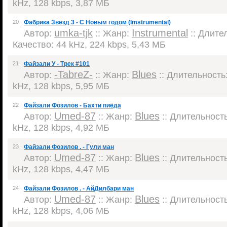
kHz, 128 kbps, 3,87 МБ
20
Фабрика Звёзд 3 - С Новым годом (Imstrumental)
umka-tjk
Instrumental
Автор:
:: Жанр:
:: Длител
Качество: 44 kHz, 224 kbps, 5,43 МБ
21
Файзали У - Трек #101
-TabreZ-
Blues
Автор:
:: Жанр:
:: Длительность:
kHz, 128 kbps, 5,95 МБ
22
Файзали Фозилов - Бахти пиёда
Umed-87
Blues
Автор:
:: Жанр:
:: Длительность:
kHz, 128 kbps, 4,92 МБ
23
Файзали Фозилов . - Гули ман
Umed-87
Blues
Автор:
:: Жанр:
:: Длительность:
kHz, 128 kbps, 4,47 МБ
24
Файзали Фозилов . - АйДилбари ман
Umed-87
Blues
Автор:
:: Жанр:
:: Длительность:
kHz, 128 kbps, 4,06 МБ