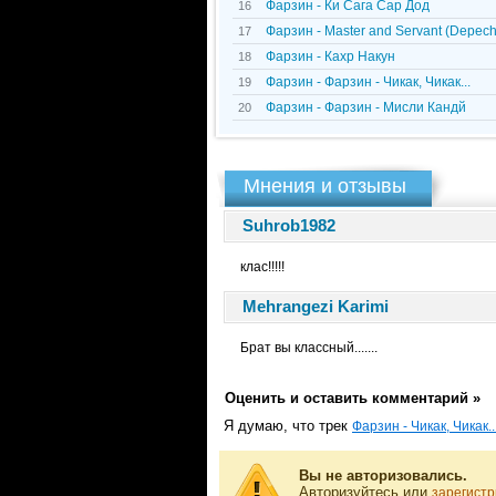
Фарзин - Ки Сага Сар Дод
16
Фарзин - Master and Servant (Depec
17
Фарзин - Кахр Накун
18
Фарзин - Фарзин - Чикак, Чикак...
19
Фарзин - Фарзин - Мисли Кандй
20
Мнения и отзывы
Suhrob1982
клас!!!!!
Mehrangezi Karimi
Брат вы классный.......
Оценить и оставить комментарий »
Я думаю, что трек
Фарзин - Чикак, Чикак..
Вы не авторизовались.
Авторизуйтесь или
зарегистр