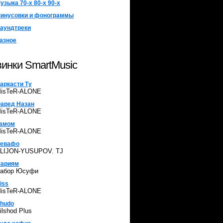
узыка 70-х 80-х 90-х
инусовки и фонограммы
аундтреки
азное
инки SmartMusic
аркасти Ту
isTeR-ALONE
аред Назан
isTeR-ALONE
амом
isTeR-ALONE
евафо
LIJON-YUSUPOV. TJ
ариям
абор Юсуфи
iss
isTeR-ALONE
hudo
ilshod Plus