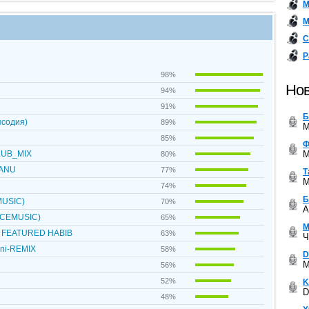
М
М
С
Р
98%
Нов
94%
91%
Б
псодия)
89%
M
85%
Ф
M
LUB_MIX
80%
MANU
77%
Т
M
74%
Б
USIC)
70%
A
CEMUSIC)
65%
М
E FEATURED HABIB
63%
Ч
ni-REMIX
58%
D
M
56%
52%
K
D
48%