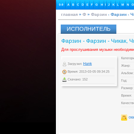
0-9
A
B
C
D
E
F
G
H
I
J
K
L
M
N
O
главная
»
Ф
»
Фарзин
- Фарзин - Чи
ИСПОЛНИТЕЛЬ
Фарзин - Фарзин - Чикак, Чи
Для прослушивания музыки необходим
Категор
Hank
Загрузил:
Жанр:
Время: 2013-03-05 09:34:25
Альбом:
Скачано: 152
Год:
Размер:
Время:
Качеств
ск