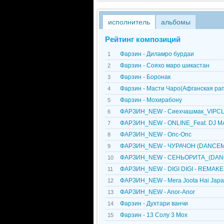
исполнитель
альбомы
Рейтинг композиций
Фарзин - Диламро бурдаи
1
Фарзин - Сояхо маро шикастан
2
Фарзин - Боронак
3
Фарзин - Масти Чаро(Афганская ра
4
Фарзин - Мохирабону
5
ФАРЗИН_NEW - Сиехчашмак_VIPC
6
ФАРЗИН_NEW - ONLINE_Feat. DJ 
7
ФАРЗИН_NEW - Опс-Опс
8
ФАРЗИН_NEW - ЧУРАЧОН (DANCEM
9
ФАРЗИН_NEW - СЕНЬОРИТА_(DAN
10
ФАРЗИН_NEW - DIGI DIGI - REMAK
11
ФАРЗИН_NEW - Mera Joota Hai Japa
12
ФАРЗИН_NEW - Anor-Anor
13
Фарзин - Духтари ванчи
14
Фарзин - 13 Солу 3 Мох
15