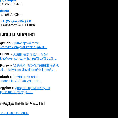
удо хофиз
isTeR-ALONE
ромат
isTeR-ALONE
unk (Original-Mix) 2.0
J Adhamoff & DJ Mura
ывы и мнения
grfuch
»
[url=https://create-
.com/kak-obygrat-kazino/]обыг ...
Purry
»
实用的 在线导览! 干得好!
ttps://iqvel.com/zh-Hans/a/%E7%BE% ...
Purry
»
我早就想, 看到你们相册那样的地
 [url=https://iqvel.com/zh-Hans/a/ ...
efuch
»
[url=https://market-
.ru/articles/72-kak-vyigrat-r ...
ergylnn
»
Доброго времени суток
tps://shinergy.by/].[/ur ...
недельные чарты
he Official UK Top 40