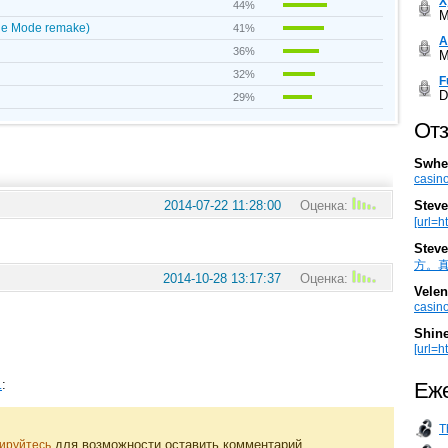
Х
44%
M
he Mode remake)
41%
А
36%
M
32%
F
D
29%
Отз
Swhe
casino
Steve
2014-07-22 11:28:00
Оценка:
[url=h
Steve
方。真棒。
2014-10-28 13:17:37
Оценка:
Velen
casino
Shin
[url=ht
:
Еже
.
T
для возможности оставить комментарий.
ируйтесь