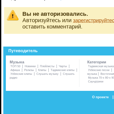
Вы не авторизовались.
Авторизуйтесь или
зарегистрируйте
оставить комментарий.
Путеводитель
Музыка
Категории
|
|
|
|
ТОП 50
Новинки
Плейлисты
Чарты
Таджикская музыка
|
|
|
|
|
Афиша
Релизы
Клипы
Таджикские клипы
Узбекские песни
|
|
|
Узбекские клипы
Слушать музыку
Слушать
музыка
Восточна
радио
Музыка 70-х 80-х 9
Саундтреки
|
О проекте