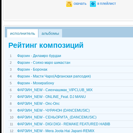
скачать
в плейлист
исполнитель
альбомы
Рейтинг композиций
Фарзин - Диламро бурдаи
1
Фарзин - Сояхо маро шикастан
2
Фарзин - Боронак
3
Фарзин - Масти Чаро(Афганская рапсодия)
4
Фарзин - Мохирабону
5
ФАРЗИН_NEW - Сиехчашмак_VIPCLUB_MIX
6
ФАРЗИН_NEW - ONLINE_Feat. DJ MANU
7
ФАРЗИН_NEW - Опс-Опс
8
ФАРЗИН_NEW - ЧУРАЧОН (DANCEMUSIC)
9
ФАРЗИН_NEW - СЕНЬОРИТА_(DANCEMUSIC)
10
ФАРЗИН_NEW - DIGI DIGI - REMAKE FEATURED HABIB
11
ФАРЗИН_NEW - Mera Joota Hai Japani-REMIX
12