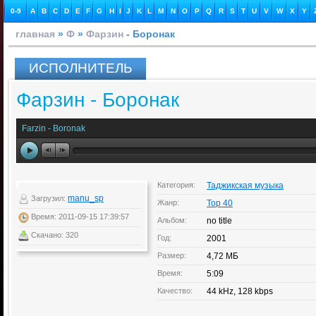
0-9
A
B
C
D
E
F
G
H
I
J
K
L
M
N
O
P
Q
R
S
T
U
V
W
X
Y
главная
»
Ф
»
Фарзин
- Боронак
ИСПОЛНИТЕЛЬ
Фарзин - Боронак
Farzin - Boronak
Категория:
Таджикская музыка
manu_sp
Загрузил:
Жанр:
Top 40
Время: 2011-09-15 17:39:57
Альбом:
no title
Скачано: 320
Год:
2001
Размер:
4,72 МБ
Время:
5:09
Качество:
44 kHz, 128 kbps