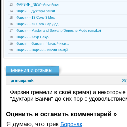
ФАРЗИН_NEW - Anor-Anor
13
Фарзин - Духтари ванчи
14
Фарзин - 13 Солу 3 Мох
15
Фарзин - Ки Сага Сар Дод
16
Фарзин - Master and Servant (Depeche Mode remake)
17
Фарзин - Кахр Накун
18
Фарзин - Фарзин - Чикак, Чикак...
19
Фарзин - Фарзин - Мисли Кандй
20
Мнения и отзывы
princejamik
20
Фарзин гремели в своё время) а некоторые 
"Духтари Ванчи" до сих пор с удовольстви
Оценить и оставить комментарий »
Я думаю, что трек
:
Боронак