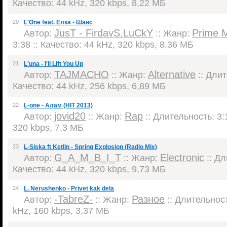
Качество: 44 kHz, 320 kbps, 8,22 МБ
20
L'One feat. Ёлка - Шанс
JusT - FirdavS.LuCkY
Prime 
Автор:
:: Жанр:
3:38 :: Качество: 44 kHz, 320 kbps, 8,36 МБ
21
L'una - I'll Lift You Up
TAJMACHO
Alternative
Автор:
:: Жанр:
:: Длит
Качество: 44 kHz, 256 kbps, 6,89 МБ
22
L-one - Алам (HIT 2013)
jovid20
Rap
Автор:
:: Жанр:
:: Длительность: 3:1
320 kbps, 7,3 МБ
23
L-Siska ft Ketlin - Spring Explosion (Radio Mix)
G_A_M_B_I_T
Electronic
Автор:
:: Жанр:
:: Дл
Качество: 44 kHz, 320 kbps, 9,73 МБ
24
L. Nerushenko - Privet kak dela
-TabreZ-
Разное
Автор:
:: Жанр:
:: Длительност
kHz, 160 kbps, 3,37 МБ