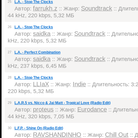
25
L.A. - Stop The Clocks
farrukh.z
Soundtrack
Автор:
:: Жанр:
:: Длитель
44 kHz, 220 kbps, 5,32 МБ
26
L.A. - Stop The Clocks
saidka
Soundtrack
Автор:
:: Жанр:
:: Длительно
kHz, 220 kbps, 5,32 МБ
27
L.A. - Perfect Combination
saidka
Soundtrack
Автор:
:: Жанр:
:: Длительно
kHz, 237 kbps, 6,45 МБ
28
L.A. - Stop The Clocks
LLIaX
Indie
Автор:
:: Жанр:
:: Длительность: 3:2
220 kbps, 5,32 МБ
29
L.A.R.5 vs. Nicco & Jai Matt - Tropical Love (Radio Edit)
proteus
Eurodance
Автор:
:: Жанр:
:: Длительно
44 kHz, 320 kbps, 7,05 МБ
30
L.F.P. - Shine On (Radio Edit)
RAVSHANDINHO
Chill Out
Автор:
:: Жанр:
:: 