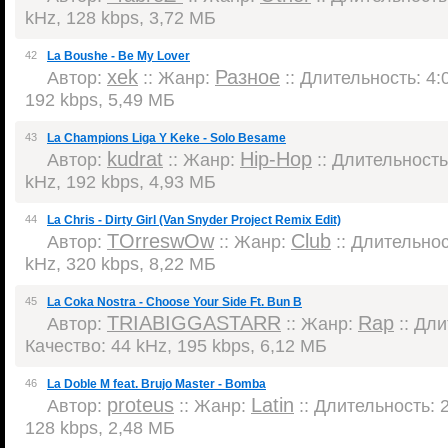
kHz, 128 kbps, 3,72 МБ
42
La Boushe - Be My Lover
xek
Разное
Автор:
:: Жанр:
:: Длительность: 4:0
192 kbps, 5,49 МБ
43
La Champions Liga Y Keke - Solo Besame
kudrat
Hip-Hop
Автор:
:: Жанр:
:: Длительность:
kHz, 192 kbps, 4,93 МБ
44
La Chris - Dirty Girl (Van Snyder Project Remix Edit)
TOrreswOw
Club
Автор:
:: Жанр:
:: Длительност
kHz, 320 kbps, 8,22 МБ
45
La Coka Nostra - Choose Your Side Ft. Bun B
TRIABIGGASTARR
Rap
Автор:
:: Жанр:
:: Дли
Качество: 44 kHz, 195 kbps, 6,12 МБ
46
La Doble M feat. Brujo Master - Bomba
proteus
Latin
Автор:
:: Жанр:
:: Длительность: 2
128 kbps, 2,48 МБ