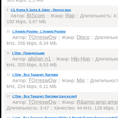
9
L!L Koma ft Jama & Joker - Орзухо ман
BIScom
Rap
Автор:
:: Жанр:
:: Длительность: 4:
192 kbps, 3,97 МБ
10
L'Angelo Postino - L'Angelo Postino
TOrreswOw
Disco
Автор:
:: Жанр:
:: Длительнос
kHz, 256 kbps, 8,34 МБ
11
L'One - Понедельник
alisher-n1
Hip-Hop
Автор:
:: Жанр:
:: Длительно
kHz, 320 kbps, 8,53 МБ
12
L'One - Все Танцуют Локтями
TOrreswOw
Mix
Автор:
:: Жанр:
:: Длительность
kHz, 224 kbps, 6,11 МБ
13
L'One - Все Танцуют Локтями (zaycev.net)
TOrreswOw
R&amp;amp;amp
Автор:
:: Жанр:
Длительность: 3:47 :: Качество: 44 kHz, 128 kbps,
14