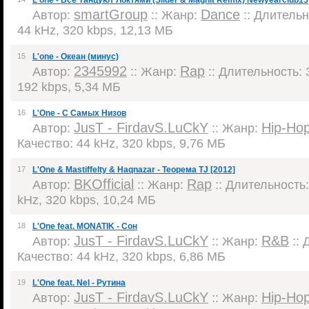
L'one - Все Танцуют Локтями (Slider & Magnit Remix) Newyearclub15
smartGroup
Dance
Автор:
:: Жанр:
:: Длительно
44 kHz, 320 kbps, 12,13 МБ
15
L'one - Океан (минус)
2345992
Rap
Автор:
:: Жанр:
:: Длительность: 3
192 kbps, 5,34 МБ
16
L'One - С Самых Низов
JusT - FirdavS.LuCkY
Hip-Ho
Автор:
:: Жанр:
Качество: 44 kHz, 320 kbps, 9,76 МБ
17
L'One & Mastiffelty & Haqnazar - Теорема TJ [2012]
BKOfficial
Rap
Автор:
:: Жанр:
:: Длительность:
kHz, 320 kbps, 10,24 МБ
18
L'One feat. MONATIK - Сон
JusT - FirdavS.LuCkY
R&B
Автор:
:: Жанр:
:: 
Качество: 44 kHz, 320 kbps, 6,86 МБ
19
L'One feat. Nel - Рутина
JusT - FirdavS.LuCkY
Hip-Ho
Автор:
:: Жанр: