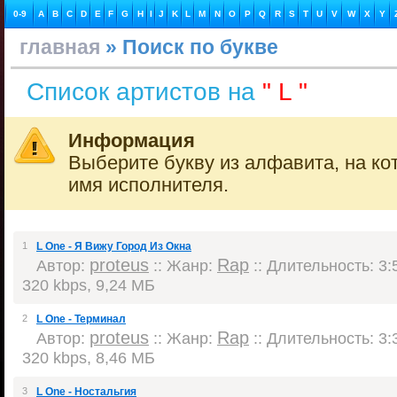
0-9
A
B
C
D
E
F
G
H
I
J
K
L
M
N
O
P
Q
R
S
T
U
V
W
X
Y
главная
» Поиск по букве
Список артистов на
" L "
Информация
Выберите букву из алфавита, на ко
имя исполнителя.
1
L One - Я Вижу Город Из Окна
proteus
Rap
Автор:
:: Жанр:
:: Длительность: 3:5
320 kbps, 9,24 МБ
2
L One - Терминал
proteus
Rap
Автор:
:: Жанр:
:: Длительность: 3:3
320 kbps, 8,46 МБ
3
L One - Ностальгия