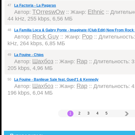
47
La Factoria - La Pagaras
TOrreswOw
Ethnic
Автор:
:: Жанр:
:: Длительно
44 kHz, 255 kbps, 6,56 МБ
48
La Familia Loca & Gabry Ponte - Imaginate (Club Edit) New From Rock
Rock Guy
Pop
Автор:
:: Жанр:
:: Длительность:
kHz, 264 kbps, 6,85 МБ
49
La Fouine - Chips
Шахбоз
Rap
Автор:
:: Жанр:
:: Длительность: 3:
205 kbps, 4,96 МБ
50
La Fouine - Banlieue Sale feat. Gued'1 & Kennedy
Шахбоз
Rap
Автор:
:: Жанр:
:: Длительность: 4:
196 kbps, 6,04 МБ
1
2
3
4
5