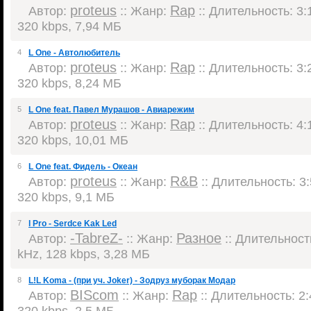
proteus
Rap
Автор:
:: Жанр:
:: Длительность: 3:1
320 kbps, 7,94 МБ
4
L One - Автолюбитель
proteus
Rap
Автор:
:: Жанр:
:: Длительность: 3:2
320 kbps, 8,24 МБ
5
L One feat. Павел Мурашов - Авиарежим
proteus
Rap
Автор:
:: Жанр:
:: Длительность: 4:1
320 kbps, 10,01 МБ
6
L One feat. Фидель - Океан
proteus
R&B
Автор:
:: Жанр:
:: Длительность: 3:
320 kbps, 9,1 МБ
7
l Pro - Serdce Kak Led
-TabreZ-
Разное
Автор:
:: Жанр:
:: Длительность
kHz, 128 kbps, 3,28 МБ
8
L!L Koma - (при уч. Joker) - Зодруз муборак Модар
BIScom
Rap
Автор:
:: Жанр:
:: Длительность: 2:
320 kbps, 2,5 МБ