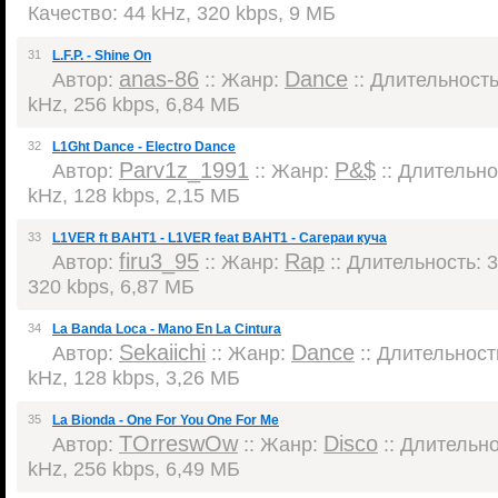
Качество: 44 kHz, 320 kbps, 9 МБ
31
L.F.P. - Shine On
anas-86
Dance
Автор:
:: Жанр:
:: Длительность:
kHz, 256 kbps, 6,84 МБ
32
L1Ght Dance - Electro Dance
Parv1z_1991
P&$
Автор:
:: Жанр:
:: Длительнос
kHz, 128 kbps, 2,15 МБ
33
L1VER ft BAHT1 - L1VER feat BAHT1 - Cагераи куча
firu3_95
Rap
Автор:
:: Жанр:
:: Длительность: 3
320 kbps, 6,87 МБ
34
La Banda Loca - Mano En La Cintura
Sekaiichi
Dance
Автор:
:: Жанр:
:: Длительность
kHz, 128 kbps, 3,26 МБ
35
La Bionda - One For You One For Me
TOrreswOw
Disco
Автор:
:: Жанр:
:: Длительнос
kHz, 256 kbps, 6,49 МБ