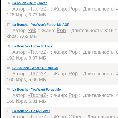
36
La bouch - Be my lover
-TabreZ-
Pop
Автор:
:: Жанр:
:: Длительность: 4
128 kbps, 3,77 МБ
37
La Bouche - You Won't Forget Me.AGR
xek
Pop
Автор:
:: Жанр:
:: Длительность: 3:16 :
kbps, 7,63 МБ
38
La Bouche - I Love To Love
-TabreZ-
Pop
Автор:
:: Жанр:
:: Длительность: 6
192 kbps, 8,37 МБ
39
LA Bouche - Where Do You Go
-TabreZ-
Pop
Автор:
:: Жанр:
:: Длительность: 4
160 kbps, 5,06 МБ
40
La Bouche - You Want Forget Me
-TabreZ-
Pop
Автор:
:: Жанр:
:: Длительность: 4
160 kbps, 5,01 МБ
41
La Bouche - Be My Lover
-TabreZ-
Other
Автор:
:: Жанр:
:: Длительность: