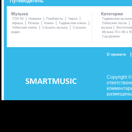
Путеводитель
Музыка
Категории
|
|
|
|
ТОП 50
Новинки
Плейлисты
Чарты
Таджикская музыка
|
|
|
|
|
Афиша
Релизы
Клипы
Таджикские клипы
Узбекские песни
|
|
|
Узбекские клипы
Слушать музыку
Слушать
музыка
Восточна
радио
Музыка 70-х 80-х 9
Саундтреки
|
О проекте
Copyright 
ответствен
комментари
размещены 