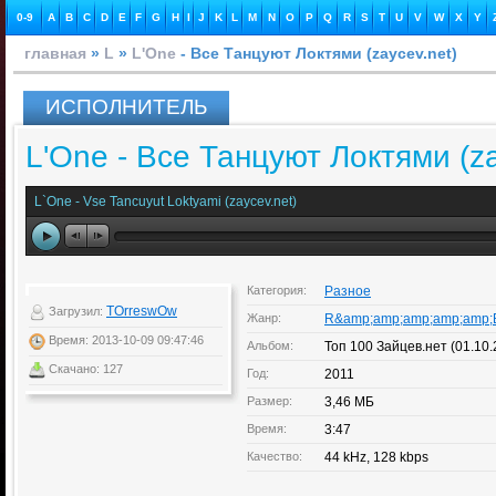
0-9
A
B
C
D
E
F
G
H
I
J
K
L
M
N
O
P
Q
R
S
T
U
V
W
X
Y
главная
»
L
»
L'One
- Все Танцуют Локтями (zaycev.net)
ИСПОЛНИТЕЛЬ
L'One - Все Танцуют Локтями (za
L`One - Vse Tancuyut Loktyami (zaycev.net)
Категория:
Разное
TOrreswOw
Загрузил:
Жанр:
R&amp;amp;amp;amp;amp;
Время: 2013-10-09 09:47:46
Альбом:
Топ 100 Зайцев.нет (01.10
Скачано: 127
Год:
2011
Размер:
3,46 МБ
Время:
3:47
Качество:
44 kHz, 128 kbps