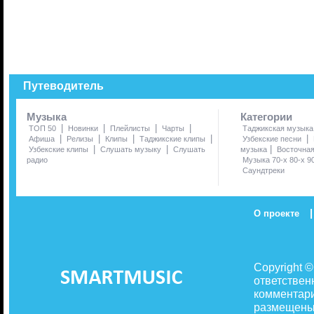
Путеводитель
Музыка
Категории
|
|
|
|
ТОП 50
Новинки
Плейлисты
Чарты
Таджикская музыка
|
|
|
|
|
Афиша
Релизы
Клипы
Таджикские клипы
Узбекские песни
|
|
|
Узбекские клипы
Слушать музыку
Слушать
музыка
Восточна
радио
Музыка 70-х 80-х 9
Саундтреки
|
О проекте
Copyright 
ответствен
комментари
размещены 