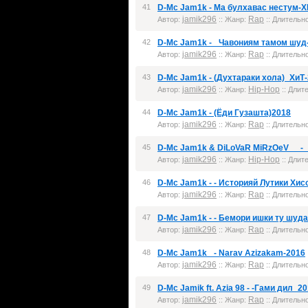
41
D-Mc Jam1k - Ма булхавас нестум-Х
jamik296
Rap
Автор:
:: Жанр:
:: Длительно
42
D-Mc Jam1k - _Чавониям тамом шуд
jamik296
Rap
Автор:
:: Жанр:
:: Длительно
43
D-Mc Jam1k - (Духтараки хола)_ХиТ
jamik296
Hip-Hop
Автор:
:: Жанр:
:: Длите
44
D-Mc Jam1k - (Ёди Гузашта)2018
jamik296
Rap
Автор:
:: Жанр:
:: Длительно
45
D-Mc Jam1k & DiLoVaR MiRzOeV__ - _
jamik296
Hip-Hop
Автор:
:: Жанр:
:: Длите
46
D-Mc Jam1k - - Историяй Лутики Хис
jamik296
Rap
Автор:
:: Жанр:
:: Длительно
47
D-Mc Jam1k - - Бемори ишки ту шуда
jamik296
Rap
Автор:
:: Жанр:
:: Длительно
48
D-Mc Jam1k_ - Narav Azizakam-2016
jamik296
Rap
Автор:
:: Жанр:
:: Длительно
49
D-Mc Jamik ft. Azia 98 - -Гами дил_2
jamik296
Rap
Автор:
:: Жанр:
:: Длительно