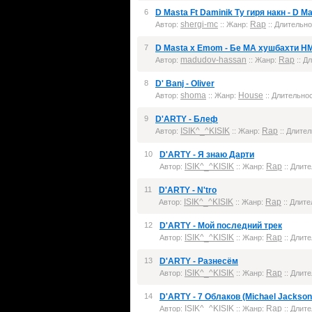
6
D Masta Ft Daminik Ту гиря накн - D Ma
shergi-mc
Rap
Автор:
:: Жанр:
:: Длительно
7
D Masta x Emom - Бе МА хушбахти H
madudov-hassan
Rap
Автор:
:: Жанр:
:: Д
8
D' Banj - Oliver
shoma
House
Автор:
:: Жанр:
:: Длительнос
9
D'ARTY - Блеф
ISIK^_^KISIK
Rap
Автор:
:: Жанр:
:: Длител
10
D'ARTY - Я знаю Дарти
ISIK^_^KISIK
Rap
Автор:
:: Жанр:
:: Длите
11
D'ARTY - N'tro
ISIK^_^KISIK
Rap
Автор:
:: Жанр:
:: Длите
12
D'ARTY - Мой последний трек
ISIK^_^KISIK
Rap
Автор:
:: Жанр:
:: Длите
13
D'ARTY - Разнесём
ISIK^_^KISIK
Rap
Автор:
:: Жанр:
:: Длите
14
D'ARTY - 7 Облаков (Michael Jackson 
ISIK^_^KISIK
Rap
Автор:
:: Жанр:
:: Длите