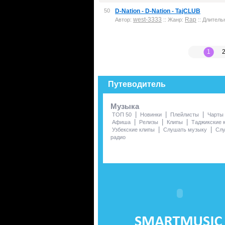
50
D-Nation - D-Nation - TajCLUB
west-3333
Rap
Автор:
:: Жанр:
:: Длительн
1
Путеводитель
Музыка
|
|
|
ТОП 50
Новинки
Плейлисты
Чарты
|
|
|
Афиша
Релизы
Клипы
Таджикские 
|
|
Узбекские клипы
Слушать музыку
Сл
радио