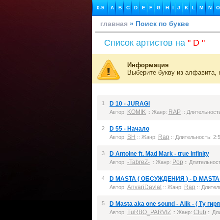
0-9
A
B
C
D
E
F
G
H
I
J
K
L
M
N
O
главная
» Поиск по букве
Список артистов на
" D "
Информация
Выберите букву из алфавита, 
1
D 10 - JURAGI
KOMIK
RAP
Автор:
:: Жанр:
:: Длительность
2
D 55 - Начало
SH
Rap
Автор:
:: Жанр:
:: Длительность: 2:5
3
D Antoine ft. Mad Mark - true infinity
-TabreZ-
Pop
Автор:
:: Жанр:
:: Длительност
4
D MASTA ( ОБСУЖДЕНИЯ ) - D MASTA
AnvariDavlat
Rap
Автор:
:: Жанр:
:: Длител
5
D Masta aka one sound - Alik - ( Ту гир
TuRBO_PARVIZ
Club
Автор:
:: Жанр:
:: Дл