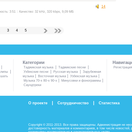
14
ость: 3:51 :: Качество: 32 kHz, 320 kbps, 9,09 МБ
2
3
4
5
Категории
Навигац
|
|
|
Таджикская музыка
Таджикские песни
Регистраци
|
|
|
клипы
Узбекские песни
Русская музыка
Зарубежная
|
|
|
ушать
музыка
Восточная музыка
Узбекская музыка
|
|
Музыка 70-х 80-х 90-х
Минусовки и фонограммы
Саундтреки
|
|
О проекте
Сотрудничество
Статистика
Copyright © 2011-2013. Все права защищены. Администрация не нес
достоверность материалов и комментариев, в том числе новостей, 
размещены исключительно в ознакомительных целях.