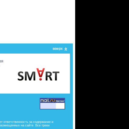
вверх
ия
я
ет ответственность за содержание и
размещенных на сайте. Все треки