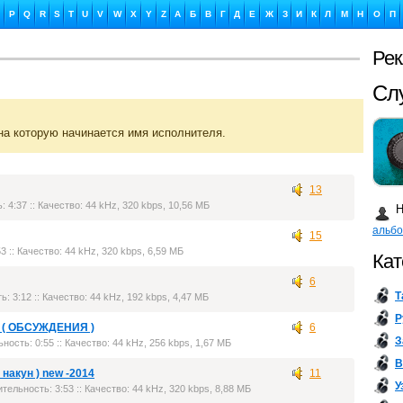
P
Q
R
S
T
U
V
W
X
Y
Z
А
Б
В
Г
Д
Е
Ж
З
И
К
Л
М
Н
О
П
Ре
Сл
на которую начинается имя исполнителя.
13
Ка
: 4:37 :: Качество: 44 kHz, 320 kbps, 10,56 МБ
Н
альб
15
3 :: Качество: 44 kHz, 320 kbps, 6,59 МБ
Кат
6
Т
ь: 3:12 :: Качество: 44 kHz, 192 kbps, 4,47 МБ
Бу
Р
 ( ОБСУЖДЕНИЯ )
6
З
ьность: 0:55 :: Качество: 44 kHz, 256 kbps, 1,67 МБ
В
я накун ) new -2014
11
У
ительность: 3:53 :: Качество: 44 kHz, 320 kbps, 8,88 МБ