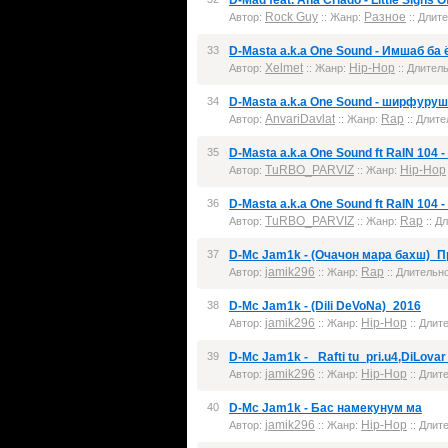
D-Mad feat. Ana Criado - Little Signs 
Rock Guy
Разное
Автор:
:: Жанр:
:: Длите
33
D-Masta a.k.a One Sound - Имшаб ба 
Xelmet
Hip-Hop
Автор:
:: Жанр:
:: Длитель
34
D-Masta a.k.a One Sound - ширфуруш
AnvariDavlat
Rap
Автор:
:: Жанр:
:: Длите
35
D-Masta a.k.a One Sound ft RaIN 104 -
TuRBO_PARVIZ
Hip-Hop
Автор:
:: Жанр:
36
D-Masta a.k.a One Sound ft RaIN 104 -
TuRBO_PARVIZ
Rap
Автор:
:: Жанр:
:: Д
37
D-Mc Jam1k - (Очачон мара бахш)_
jamik296
Rap
Автор:
:: Жанр:
:: Длительно
38
D-Mc Jam1k - (Dili DeVoNa)_2016
jamik296
Hip-Hop
Автор:
:: Жанр:
:: Длите
39
D-Mc Jam1k - _Rafti tu_pri.u4,DiLovar
jamik296
Hip-Hop
Автор:
:: Жанр:
:: Длите
40
D-Mc Jam1k - Бас намекунум ма
jamik296
Hip-Hop
Автор:
:: Жанр:
:: Длите