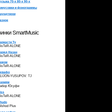
узыка 70-х 80-х 90-х
инусовки и фонограммы
аундтреки
азное
инки SmartMusic
аркасти Ту
isTeR-ALONE
аред Назан
isTeR-ALONE
амом
isTeR-ALONE
евафо
LIJON-YUSUPOV. TJ
ариям
абор Юсуфи
iss
isTeR-ALONE
hudo
ilshod Plus