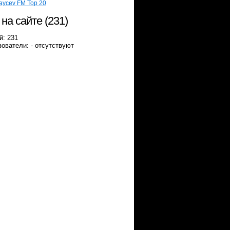
aycev FM Top 20
 на сайте (231)
й: 231
ователи: - отсутствуют