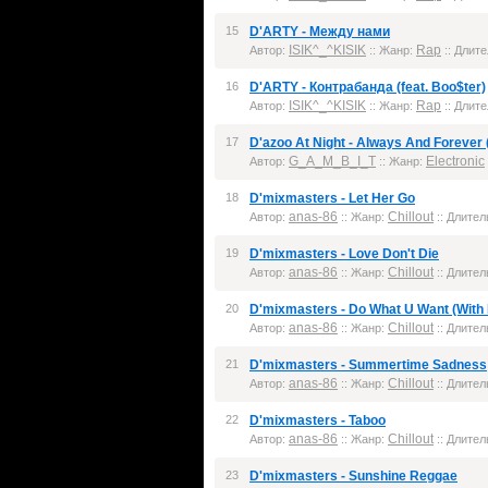
15
D'ARTY - Между нами
ISIK^_^KISIK
Rap
Автор:
:: Жанр:
:: Длите
16
D'ARTY - Контрабанда (feat. Boo$ter)
ISIK^_^KISIK
Rap
Автор:
:: Жанр:
:: Длите
17
D'azoo At Night - Always And Forever (
G_A_M_B_I_T
Electronic
Автор:
:: Жанр:
18
D'mixmasters - Let Her Go
anas-86
Chillout
Автор:
:: Жанр:
:: Длител
19
D'mixmasters - Love Don't Die
anas-86
Chillout
Автор:
:: Жанр:
:: Длител
20
D'mixmasters - Do What U Want (With
anas-86
Chillout
Автор:
:: Жанр:
:: Длител
21
D'mixmasters - Summertime Sadness
anas-86
Chillout
Автор:
:: Жанр:
:: Длител
22
D'mixmasters - Taboo
anas-86
Chillout
Автор:
:: Жанр:
:: Длител
23
D'mixmasters - Sunshine Reggae