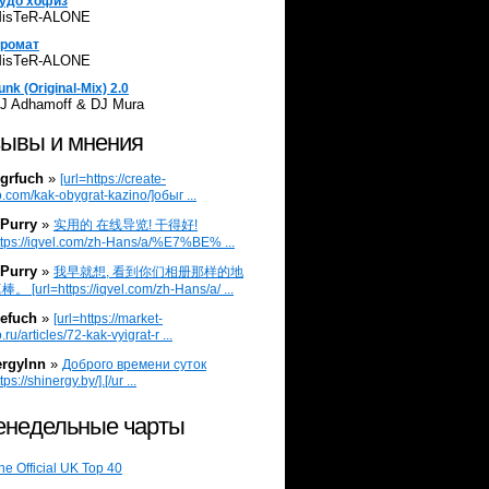
удо хофиз
isTeR-ALONE
ромат
isTeR-ALONE
unk (Original-Mix) 2.0
J Adhamoff & DJ Mura
ывы и мнения
grfuch
»
[url=https://create-
.com/kak-obygrat-kazino/]обыг ...
Purry
»
实用的 在线导览! 干得好!
ttps://iqvel.com/zh-Hans/a/%E7%BE% ...
Purry
»
我早就想, 看到你们相册那样的地
 [url=https://iqvel.com/zh-Hans/a/ ...
efuch
»
[url=https://market-
.ru/articles/72-kak-vyigrat-r ...
ergylnn
»
Доброго времени суток
tps://shinergy.by/].[/ur ...
недельные чарты
he Official UK Top 40