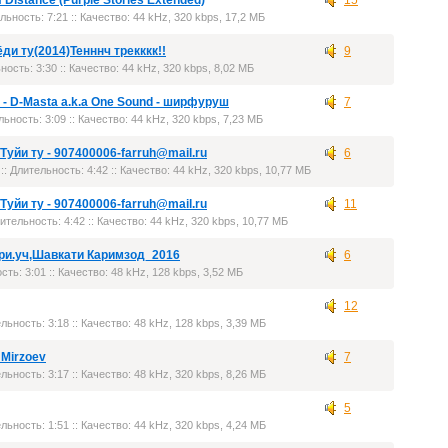
Of Distance (Purple Stories Extended)
15
льность: 7:21 :: Качество: 44 kHz, 320 kbps, 17,2 МБ
ёди ту(2014)Тенннч трекккк!!
9
ность: 3:30 :: Качество: 44 kHz, 320 kbps, 8,02 МБ
 - D-Masta a.k.a One Sound - ширфуруш
7
льность: 3:09 :: Качество: 44 kHz, 320 kbps, 7,23 МБ
 Туйи ту - 907400006-farruh@mail.ru
6
:: Длительность: 4:42 :: Качество: 44 kHz, 320 kbps, 10,77 МБ
 Туйи ту - 907400006-farruh@mail.ru
11
лительность: 4:42 :: Качество: 44 kHz, 320 kbps, 10,77 МБ
При.уч,Шавкати Каримзод_2016
6
сть: 3:01 :: Качество: 48 kHz, 128 kbps, 3,52 МБ
12
льность: 3:18 :: Качество: 48 kHz, 128 kbps, 3,39 МБ
 Mirzoev
7
льность: 3:17 :: Качество: 48 kHz, 320 kbps, 8,26 МБ
5
льность: 1:51 :: Качество: 44 kHz, 320 kbps, 4,24 МБ