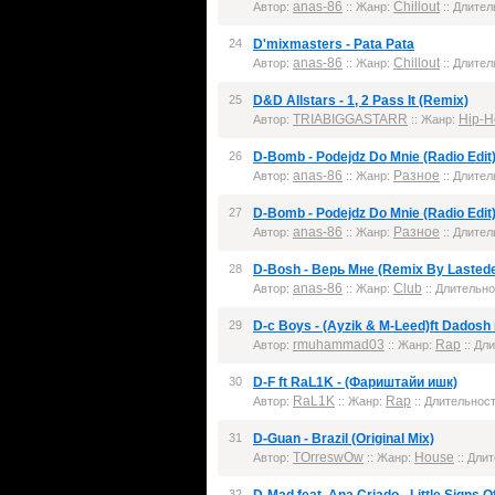
anas-86
Chillout
Автор:
:: Жанр:
:: Длител
24
D'mixmasters - Pata Pata
anas-86
Chillout
Автор:
:: Жанр:
:: Длител
25
D&D Allstars - 1, 2 Pass It (Remix)
TRIABIGGASTARR
Hip-H
Автор:
:: Жанр:
26
D-Bomb - Podejdz Do Mnie (Radio Edit
anas-86
Разное
Автор:
:: Жанр:
:: Длител
27
D-Bomb - Podejdz Do Mnie (Radio Edit
anas-86
Разное
Автор:
:: Жанр:
:: Длител
28
D-Bosh - Верь Мне (Remix By Lasted
anas-86
Club
Автор:
:: Жанр:
:: Длительно
29
D-c Boys - (Ayzik & M-Leed)ft Dadosh 
rmuhammad03
Rap
Автор:
:: Жанр:
:: Дли
30
D-F ft RaL1K - (Фариштайи ишк)
RaL1K
Rap
Автор:
:: Жанр:
:: Длительност
31
D-Guan - Brazil (Original Mix)
TOrreswOw
House
Автор:
:: Жанр:
:: Длит
32