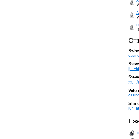
Х
M
А
M
F
D
Отз
Swhe
casino
Steve
[url=h
Steve
方。真棒。
Velen
casino
Shin
[url=ht
Еже
T