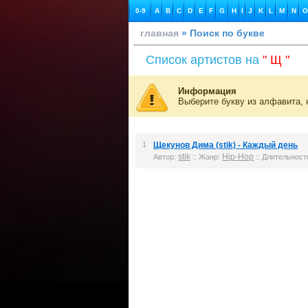
0-9
A
B
C
D
E
F
G
H
I
J
K
L
M
N
O
главная
» Поиск по букве
Список артистов на
" Щ "
Информация
Выберите букву из алфавита, 
1
Щекунов Дима (stik) - Каждый день
stik
Hip-Hop
Автор:
:: Жанр:
:: Длительность