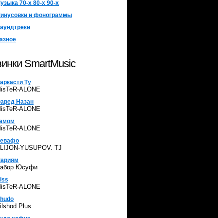
узыка 70-х 80-х 90-х
инусовки и фонограммы
аундтреки
азное
инки SmartMusic
аркасти Ту
isTeR-ALONE
аред Назан
isTeR-ALONE
амом
isTeR-ALONE
евафо
LIJON-YUSUPOV. TJ
ариям
абор Юсуфи
iss
isTeR-ALONE
hudo
ilshod Plus