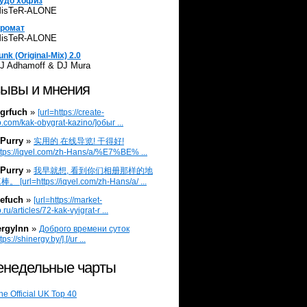
удо хофиз
isTeR-ALONE
ромат
isTeR-ALONE
unk (Original-Mix) 2.0
J Adhamoff & DJ Mura
ывы и мнения
grfuch
»
[url=https://create-
.com/kak-obygrat-kazino/]обыг ...
Purry
»
实用的 在线导览! 干得好!
ttps://iqvel.com/zh-Hans/a/%E7%BE% ...
Purry
»
我早就想, 看到你们相册那样的地
 [url=https://iqvel.com/zh-Hans/a/ ...
efuch
»
[url=https://market-
.ru/articles/72-kak-vyigrat-r ...
ergylnn
»
Доброго времени суток
tps://shinergy.by/].[/ur ...
недельные чарты
he Official UK Top 40