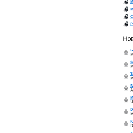
М
М
С
Р
Нов
Б
M
Ф
M
Т
M
Б
A
М
Ч
D
M
K
D