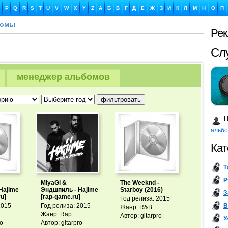
P
Q
R
S
T
U
V
W
X
Y
Z
А
Б
В
Г
Д
Е
Ж
З
И
К
Л
М
Н
О
П
бомы
Ре
Сл
менеджер альбомов
Ка
Н
альб
Кат
Т
Бу
Р
MiyaGi &
The Weeknd -
Hajime
Эндшпиль - Hajime
Starboy (2016)
З
ru]
[rap-game.ru]
Год релиза: 2015
В
2015
Год релиза: 2015
Жанр: R&B
Жанр: Rap
Автор: gitarpro
У
ro
Автор: gitarpro