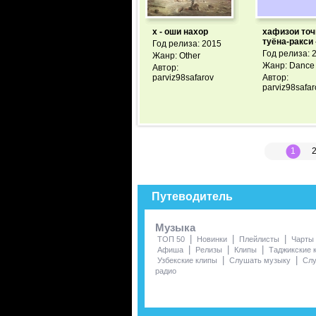
х - оши нахор
хафизои точ
туёна-ракси 
Год релиза: 2015
Год релиза: 
Жанр: Other
Жанр: Dance
Автор:
parviz98safarov
Автор:
parviz98safar
1
Путеводитель
Музыка
|
|
|
ТОП 50
Новинки
Плейлисты
Чарты
|
|
|
Афиша
Релизы
Клипы
Таджикские 
|
|
Узбекские клипы
Слушать музыку
Сл
радио