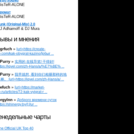
удо хофиз
isTeR-ALONE
ромат
isTeR-ALONE
unk (Original-Mix) 2.0
J Adhamoff & DJ Mura
ывы и мнения
grfuch
»
[url=https://create-
.com/kak-obygrat-kazino/]обыг ...
Purry
»
实用的 在线导览! 干得好!
ttps://iqvel.com/zh-Hans/a/%E7%BE% ...
Purry
»
我早就想, 看到你们相册那样的地
 [url=https://iqvel.com/zh-Hans/a/ ...
efuch
»
[url=https://market-
.ru/articles/72-kak-vyigrat-r ...
ergylnn
»
Доброго времени суток
tps://shinergy.by/].[/ur ...
недельные чарты
he Official UK Top 40