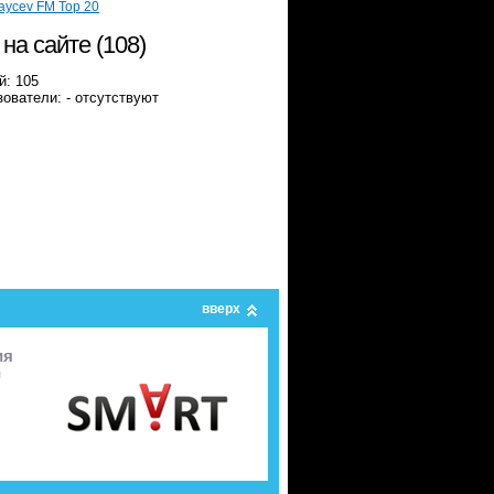
aycev FM Top 20
 на сайте (108)
й: 105
ователи: - отсутствуют
вверх
ия
я