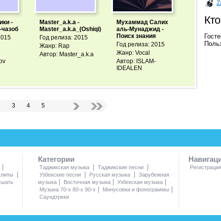
Z
Кто
ики -
Master_a.k.a -
Мухаммад Салих
-чазоб
Master_a.k.a_(Oshiqi)
аль-Мунаджид -
Госте
Поиск знания
2015
Год релиза: 2015
Польз
Год релиза: 2015
Жанр: Rap
Жанр: Vocal
Автор: Master_a.k.a
ov
Автор: ISLAM-
IDEALEN
2
3
4
5
Категории
Навигац
|
|
|
Таджикская музыка
Таджикские песни
Регистраци
|
|
|
клипы
Узбекские песни
Русская музыка
Зарубежная
|
|
|
ушать
музыка
Восточная музыка
Узбекская музыка
|
|
Музыка 70-х 80-х 90-х
Минусовки и фонограммы
Саундтреки