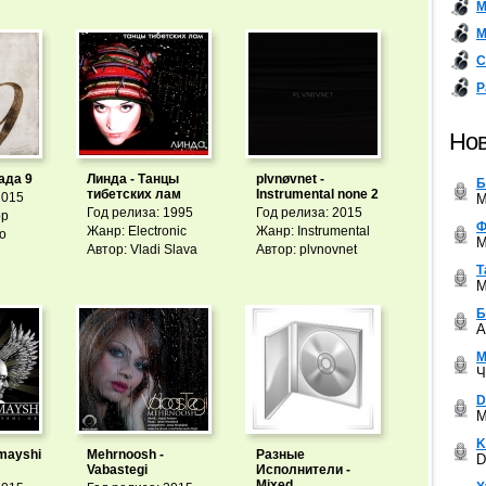
М
М
С
Р
Нов
ада 9
Линда - Танцы
plvnøvnet -
Б
тибетских лам
Instrumental none 2
2015
M
Год релиза: 1995
Год релиза: 2015
op
Ф
Жанр: Electronic
Жанр: Instrumental
ro
M
Автор: Vladi Slava
Автор: plvnovnet
Т
M
Б
A
М
Ч
D
M
K
mayshi
Mehrnoosh -
Разные
D
Vabastegi
Исполнители -
Mixed