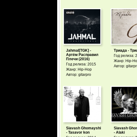
Jahmal[TGK] -
Триада - Три
Артём Расправил
Год релиза: 
Плечи (2016)
Жанр: Hip-H
Год релиза: 2015
Автор: gitarp
Жанр: Hip-Hop
Автор: gitarpro
Siavash Ghomayshi
Siavash Gho
- Tasavor kon
- Alaki