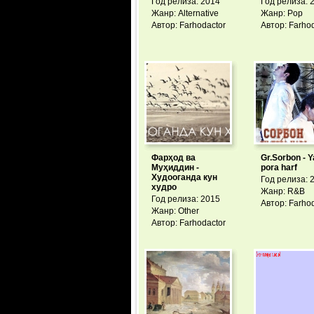
Год релиза: 2014
Год релиза: 
Жанр: Alternative
Жанр: Pop
Автор: Farhodactor
Автор: Farho
Фарҳод ва
Gr.Sorbon - 
Муҳиддин -
pora harf
Худооганда кун
Год релиза: 
худро
Жанр: R&B
Год релиза: 2015
Автор: Farho
Жанр: Other
Автор: Farhodactor