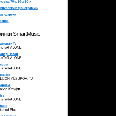
узыка 70-х 80-х 90-х
инусовки и фонограммы
аундтреки
азное
инки SmartMusic
аркасти Ту
isTeR-ALONE
аред Назан
isTeR-ALONE
амом
isTeR-ALONE
евафо
LIJON-YUSUPOV. TJ
ариям
абор Юсуфи
iss
isTeR-ALONE
hudo
ilshod Plus