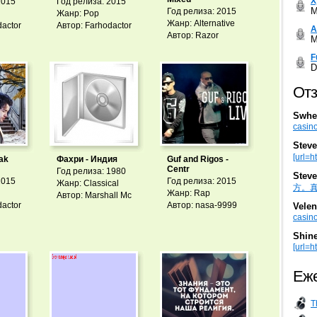
Х
2015
Год релиза: 2015
M
Год релиза: 2015
Жанр: Pop
Жанр: Alternative
dactor
Автор: Farhodactor
А
Автор: Razor
M
F
D
Отз
Swhe
casino
Steve
[url=h
Yak
Фахри - Индия
Guf and Rigos -
Centr
Год релиза: 1980
Steve
2015
Год релиза: 2015
Жанр: Classical
方。真棒。
Жанр: Rap
Автор: Marshall Mc
dactor
Автор: nasa-9999
Velen
casino
Shin
[url=ht
Еже
T