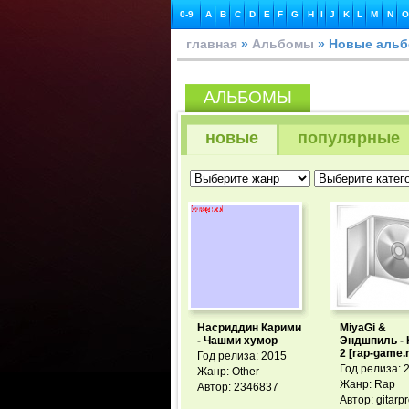
0-9
A
B
C
D
E
F
G
H
I
J
K
L
M
N
O
главная
»
Альбомы
» Новые аль
АЛЬБОМЫ
новые
популярные
Насриддин Карими
MiyaGi &
- Чашми хумор
Эндшпиль - 
2 [rap-game.
Год релиза: 2015
Год релиза: 
Жанр: Other
Жанр: Rap
Автор: 2346837
Автор: gitarp