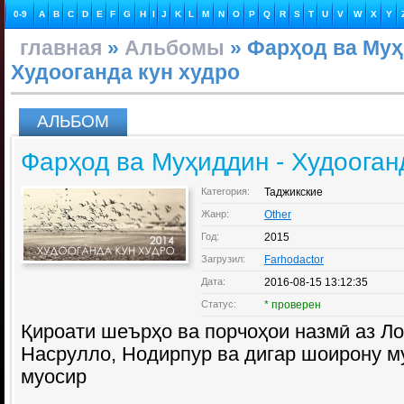
0-9
A
B
C
D
E
F
G
H
I
J
K
L
M
N
O
P
Q
R
S
T
U
V
W
X
Y
главная
»
Альбомы
» Фарҳод ва Муҳ
Худооганда кун худро
АЛЬБОМ
Фарҳод ва Муҳиддин - Худооган
Категория:
Таджикские
Жанр:
Other
Год:
2015
Загрузил:
Farhodactor
Дата:
2016-08-15 13:12:35
Статус:
* проверен
Қироати шеърҳо ва порчоҳои назмӣ аз Ло
Насрулло, Нодирпур ва дигар шоирону 
муосир