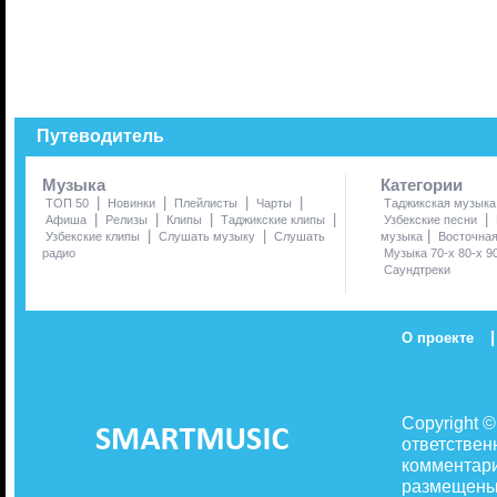
Путеводитель
Музыка
Категории
|
|
|
|
ТОП 50
Новинки
Плейлисты
Чарты
Таджикская музыка
|
|
|
|
|
Афиша
Релизы
Клипы
Таджикские клипы
Узбекские песни
|
|
|
Узбекские клипы
Слушать музыку
Слушать
музыка
Восточна
радио
Музыка 70-х 80-х 9
Саундтреки
|
О проекте
Copyright 
ответствен
комментари
размещены 