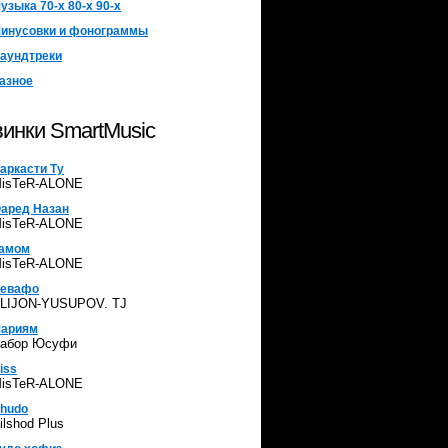
узыка 70-х 80-х 90-х
инусовки и фонограммы
аундтреки
азное
инки SmartMusic
аркасти Ту
isTeR-ALONE
аред Назан
isTeR-ALONE
амом
isTeR-ALONE
евафо
LIJON-YUSUPOV. TJ
ариям
абор Юсуфи
iss
isTeR-ALONE
hudo
ilshod Plus