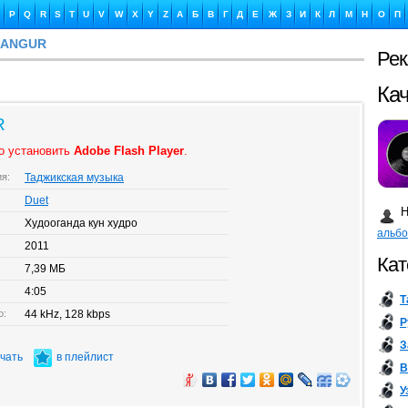
P
Q
R
S
T
U
V
W
X
Y
Z
А
Б
В
Г
Д
Е
Ж
З
И
К
Л
М
Н
О
П
 ANGUR
Ре
Ка
R
о установить
Adobe Flash Player
.
ия:
Таджикская музыка
Бу
Duet
Н
Худооганда кун худро
альб
2011
Кат
7,39 МБ
4:05
Т
о:
44 kHz, 128 kbps
Р
З
ачать
в плейлист
В
У