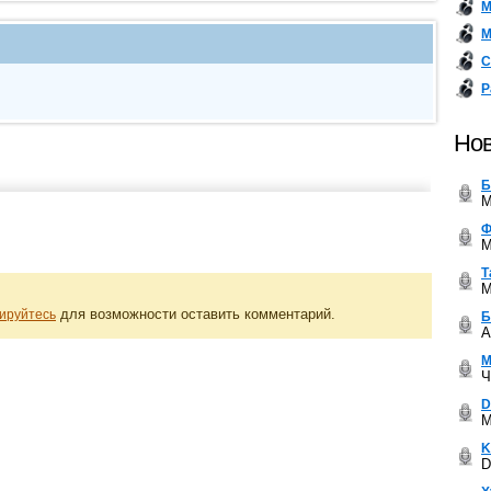
М
М
С
Р
Нов
Б
M
Ф
M
Т
M
для возможности оставить комментарий.
ируйтесь
Б
A
М
Ч
D
M
K
D