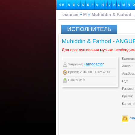
0-9
A
B
C
D
E
F
G
H
I
J
K
L
M
N
O
главная
»
M
»
Muhiddin & Farhod
-
ИСПОЛНИТЕЛЬ
Muhiddin & Farhod - ANGU
Для прослушивания музыки необходим
Категор
Farhodactor
Загрузил:
Жанр:
Время: 2016-08-11 12:32:13
Альбом:
Скачано: 9
Год:
Размер:
Время:
Качеств
ск