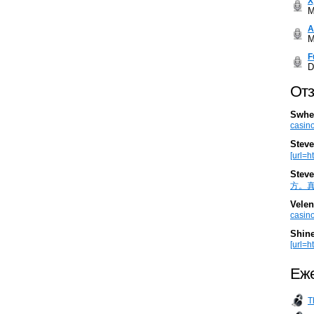
Х
M
А
M
F
D
Отз
Swhe
casino
Steve
[url=h
Steve
方。真棒。
Velen
casino
Shin
[url=ht
Еже
T