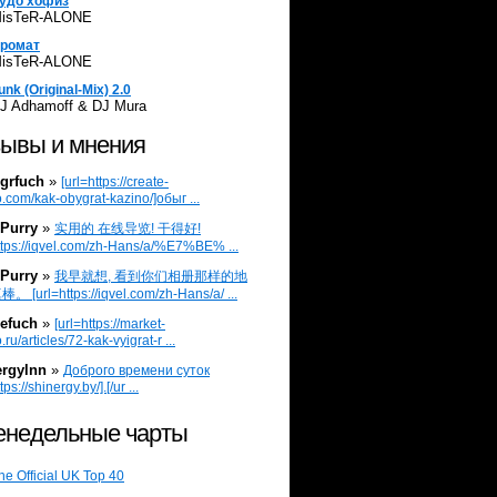
удо хофиз
isTeR-ALONE
ромат
isTeR-ALONE
unk (Original-Mix) 2.0
J Adhamoff & DJ Mura
ывы и мнения
grfuch
»
[url=https://create-
.com/kak-obygrat-kazino/]обыг ...
Purry
»
实用的 在线导览! 干得好!
ttps://iqvel.com/zh-Hans/a/%E7%BE% ...
Purry
»
我早就想, 看到你们相册那样的地
 [url=https://iqvel.com/zh-Hans/a/ ...
efuch
»
[url=https://market-
.ru/articles/72-kak-vyigrat-r ...
ergylnn
»
Доброго времени суток
tps://shinergy.by/].[/ur ...
недельные чарты
he Official UK Top 40