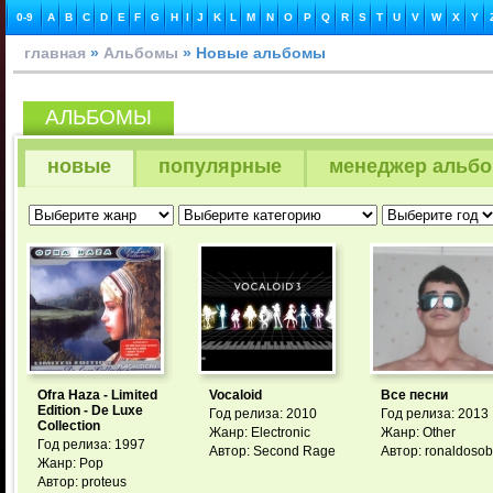
0-9
A
B
C
D
E
F
G
H
I
J
K
L
M
N
O
P
Q
R
S
T
U
V
W
X
Y
главная
»
Альбомы
» Новые альбомы
АЛЬБОМЫ
новые
популярные
менеджер альб
Ofra Haza - Limited
Vocaloid
Все песни
Edition - De Luxe
Год релиза: 2010
Год релиза: 2013
Collection
Жанр: Electronic
Жанр: Other
Год релиза: 1997
Автор: Second Rage
Автор: ronaldoso
Жанр: Pop
Автор: proteus