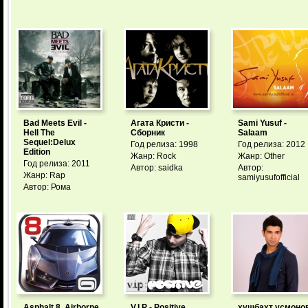
Bad Meets Evil -
Агата Кристи -
Sami Yusuf -
Hell The
Сборник
Salaam
Sequel:Delux
Год релиза: 1998
Год релиза: 2012
Edition
Жанр: Rock
Жанр: Other
Год релиза: 2011
Автор: saidka
Автор:
Жанр: Rap
samiyusufofficial
Автор: Рома
Asphalt 8. Airborne
V.I.P - Positive
хушбахт усмонов