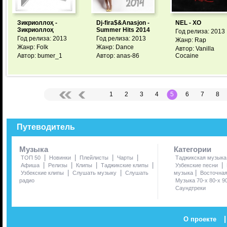
Зикриоллоҳ -
Dj-fira$&Anasjon -
NEL - XO
Зикриоллоҳ
Summer Hits 2014
Год релиза: 2013
Год релиза: 2013
Год релиза: 2013
Жанр: Rap
Жанр: Folk
Жанр: Dance
Автор: Vanilla
Автор: bumer_1
Автор: anas-86
Cocaine
1
2
3
4
5
6
7
8
Путеводитель
Музыка
Категории
|
|
|
|
ТОП 50
Новинки
Плейлисты
Чарты
Таджикская музыка
|
|
|
|
|
Афиша
Релизы
Клипы
Таджикские клипы
Узбекские песни
|
|
|
Узбекские клипы
Слушать музыку
Слушать
музыка
Восточна
радио
Музыка 70-х 80-х 9
Саундтреки
|
О проекте