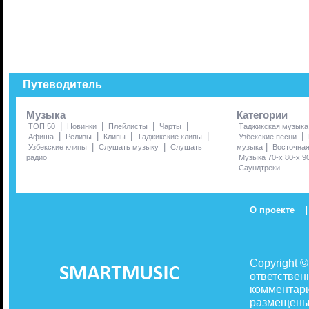
Путеводитель
Музыка
Категории
|
|
|
|
ТОП 50
Новинки
Плейлисты
Чарты
Таджикская музыка
|
|
|
|
|
Афиша
Релизы
Клипы
Таджикские клипы
Узбекские песни
|
|
|
Узбекские клипы
Слушать музыку
Слушать
музыка
Восточна
радио
Музыка 70-х 80-х 9
Саундтреки
|
О проекте
Copyright 
ответствен
комментари
размещены 