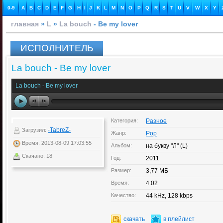
0-9
A
B
C
D
E
F
G
H
I
J
K
L
M
N
O
P
Q
R
S
T
U
V
W
X
Y
главная
»
L
»
La bouch
- Be my lover
ИСПОЛНИТЕЛЬ
La bouch - Be my lover
La bouch - Be my lover
Категория:
Разное
-TabreZ-
Загрузил:
Жанр:
Pop
Время: 2013-08-09 17:03:55
Альбом:
на букву "Л" (L)
Скачано: 18
Год:
2011
Размер:
3,77 МБ
Время:
4:02
Качество:
44 kHz, 128 kbps
скачать
в плейлист