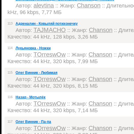
alevtina
Chanson
Автор:
:: Жанр:
:: Длительнос
kHz, 96 kbps, 7,77 МБ
113
Адреналин - Ковыляй потихонечку
TAJMACHO
Chanson
Автор:
:: Жанр:
:: Длите
Качество: 44 kHz, 128 kbps, 3,26 МБ
114
Лукьяновка - Ножки
TOrreswOw
Chanson
Автор:
:: Жанр:
:: Длите
Качество: 44 kHz, 320 kbps, 7,99 МБ
115
Олег Винник - Любимая
TOrreswOw
Chanson
Автор:
:: Жанр:
:: Длите
Качество: 44 kHz, 320 kbps, 8,15 МБ
116
Назар - Мотылёк
TOrreswOw
Chanson
Автор:
:: Жанр:
:: Длите
Качество: 44 kHz, 320 kbps, 7,14 МБ
117
Олег Винник - Па-па
TOrreswOw
Chanson
Автор:
:: Жанр:
:: Длите