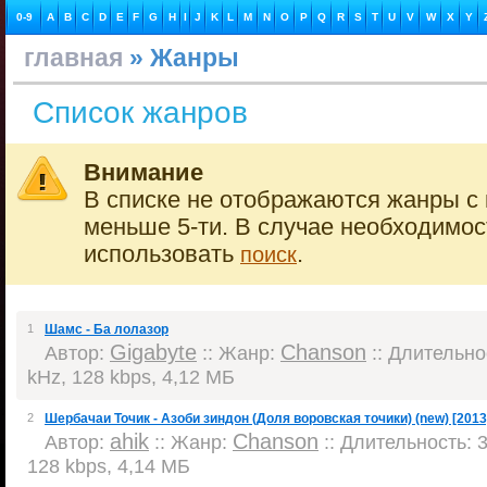
0-9
A
B
C
D
E
F
G
H
I
J
K
L
M
N
O
P
Q
R
S
T
U
V
W
X
Y
главная
» Жанры
Список жанров
Внимание
В списке не отображаются жанры с 
меньше 5-ти. В случае необходимо
использовать
.
поиск
1
Шамс - Ба лолазор
Gigabyte
Chanson
Автор:
:: Жанр:
:: Длительнос
kHz, 128 kbps, 4,12 МБ
2
Шербачаи Точик - Азоби зиндон (Доля воровская точики) (new) [2013
ahik
Chanson
Автор:
:: Жанр:
:: Длительность: 3
128 kbps, 4,14 МБ