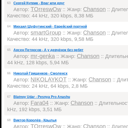
63
Сергей Куприк - Враг или друг
TOrreswOw
Chanson
Автор:
:: Жанр:
:: Длител
Качество: 44 kHz, 320 kbps, 8,38 МБ
64
Михаил Шуфутинский - Еврейский портной
smartGroup
Chanson
Автор:
:: Жанр:
:: Длител
Качество: 44 kHz, 320 kbps, 9,58 МБ
65
Арсен Петросов - А у девчёнок без ребят
mr-genka
Chanson
Автор:
:: Жанр:
:: Длительно
44 kHz, 128 kbps, 5,94 МБ
66
Николай Грищенков - Смоленск
NIKOLAYKOT
Chanson
Автор:
:: Жанр:
:: Длит
Качество: 24 kHz, 64 kbps, 2,8 МБ
67
Blatnoy Udar - Pesnya Pro Anashu
Fara04
Chanson
Автор:
:: Жанр:
:: Длительност
kHz, 192 kbps, 3,51 МБ
68
Виктор Королёв - Крылья
TOrreswOw
Chanson
Автор:
:: Жанр:
:: Длител