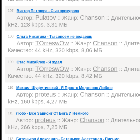
107
Виктор Петлюра - Сын прокурора
Pulatov
Chanson
Автор:
:: Жанр:
:: Длительнос
kHz, 128 kbps, 3,31 МБ
108
Ольга Никитина - Ты совсем не ведаешь
TOrreswOw
Chanson
Автор:
:: Жанр:
:: Длите
Качество: 44 kHz, 320 kbps, 8,06 МБ
109
Стас Михайлов - Я ждал
TOrreswOw
Chanson
Автор:
:: Жанр:
:: Длите
Качество: 44 kHz, 320 kbps, 8,42 МБ
110
Михаил Шуфутинский - Я Просто Медленно Люблю
proteus
Chanson
Автор:
:: Жанр:
:: Длительнос
kHz, 160 kbps, 4,27 МБ
111
Любэ - Всё Зависит От Бога И Немного
proteus
Chanson
Автор:
:: Жанр:
:: Длительнос
kHz, 266 kbps, 7,25 МБ
112
Батеньков Александр - Батеньков Александр - Письмо