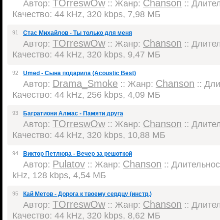
TOrreswOw
Chanson
Автор:
:: Жанр:
:: Длител
Качество: 44 kHz, 320 kbps, 7,98 МБ
91
Стас Михайлов - Ты только для меня
TOrreswOw
Chanson
Автор:
:: Жанр:
:: Длител
Качество: 44 kHz, 320 kbps, 9,47 МБ
92
Umed - Сына подарила (Acoustic Best)
Drama_Smoke
Chanson
Автор:
:: Жанр:
:: Дли
Качество: 44 kHz, 256 kbps, 4,09 МБ
93
Багратиони Алмас - Памяти друга
TOrreswOw
Chanson
Автор:
:: Жанр:
:: Длител
Качество: 44 kHz, 320 kbps, 10,88 МБ
94
Виктор Петлюра - Вечер за решоткой
Pulatov
Chanson
Автор:
:: Жанр:
:: Длительност
kHz, 128 kbps, 4,54 МБ
95
Кай Метов - Дорога к твоему сердцу (инстр.)
TOrreswOw
Chanson
Автор:
:: Жанр:
:: Длител
Качество: 44 kHz, 320 kbps, 8,62 МБ