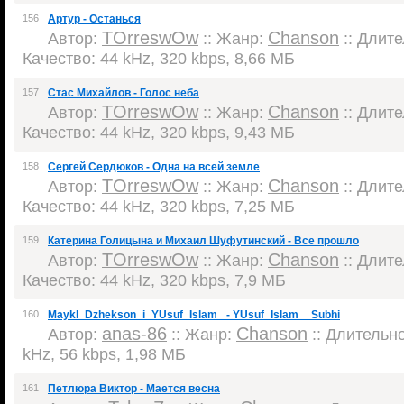
156
Артур - Останься
TOrreswOw
Chanson
Автор:
:: Жанр:
:: Длите
Качество: 44 kHz, 320 kbps, 8,66 МБ
157
Стас Михайлов - Голос неба
TOrreswOw
Chanson
Автор:
:: Жанр:
:: Длите
Качество: 44 kHz, 320 kbps, 9,43 МБ
158
Сергей Сердюков - Одна на всей земле
TOrreswOw
Chanson
Автор:
:: Жанр:
:: Длите
Качество: 44 kHz, 320 kbps, 7,25 МБ
159
Катерина Голицына и Михаил Шуфутинский - Все прошло
TOrreswOw
Chanson
Автор:
:: Жанр:
:: Длите
Качество: 44 kHz, 320 kbps, 7,9 МБ
160
Maykl_Dzhekson_i_YUsuf_Islam_ - YUsuf_Islam__Subhi
anas-86
Chanson
Автор:
:: Жанр:
:: Длительно
kHz, 56 kbps, 1,98 МБ
161
Петлюра Виктор - Мается весна