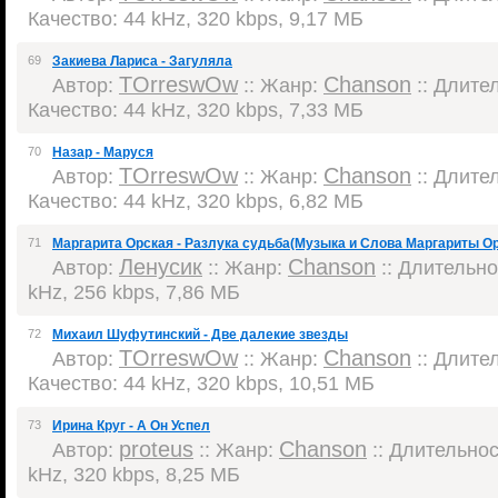
Качество: 44 kHz, 320 kbps, 9,17 МБ
69
Закиева Лариса - Загуляла
TOrreswOw
Chanson
Автор:
:: Жанр:
:: Длител
Качество: 44 kHz, 320 kbps, 7,33 МБ
70
Назар - Маруся
TOrreswOw
Chanson
Автор:
:: Жанр:
:: Длител
Качество: 44 kHz, 320 kbps, 6,82 МБ
71
Маргарита Орская - Разлука судьба(Музыка и Слова Маргариты О
Ленусик
Chanson
Автор:
:: Жанр:
:: Длительнос
kHz, 256 kbps, 7,86 МБ
72
Михаил Шуфутинский - Две далекие звезды
TOrreswOw
Chanson
Автор:
:: Жанр:
:: Длител
Качество: 44 kHz, 320 kbps, 10,51 МБ
73
Ирина Круг - А Он Успел
proteus
Chanson
Автор:
:: Жанр:
:: Длительност
kHz, 320 kbps, 8,25 МБ