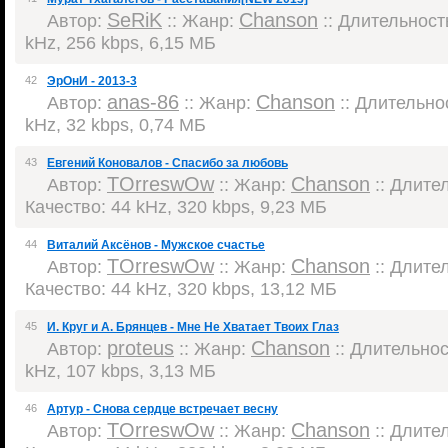
SeRiK
Chanson
Автор:
:: Жанр:
:: Длительность
kHz, 256 kbps, 6,15 МБ
42
ЭрОнИ - 2013-3
anas-86
Chanson
Автор:
:: Жанр:
:: Длительнос
kHz, 32 kbps, 0,74 МБ
43
Евгений Коновалов - Спасибо за любовь
TOrreswOw
Chanson
Автор:
:: Жанр:
:: Длител
Качество: 44 kHz, 320 kbps, 9,23 МБ
44
Виталий Аксёнов - Мужское счастье
TOrreswOw
Chanson
Автор:
:: Жанр:
:: Длител
Качество: 44 kHz, 320 kbps, 13,12 МБ
45
И. Круг и А. Брянцев - Мне Не Хватает Твоих Глаз
proteus
Chanson
Автор:
:: Жанр:
:: Длительност
kHz, 107 kbps, 3,13 МБ
46
Артур - Снова сердце встречает весну
TOrreswOw
Chanson
Автор:
:: Жанр:
:: Длител