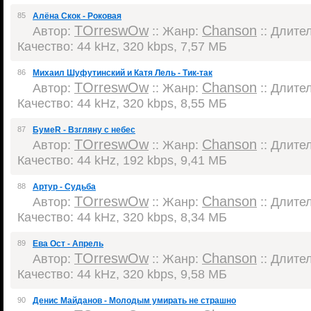
85
Алёна Скок - Роковая
TOrreswOw
Chanson
Автор:
:: Жанр:
:: Длител
Качество: 44 kHz, 320 kbps, 7,57 МБ
86
Михаил Шуфутинский и Катя Лель - Тик-так
TOrreswOw
Chanson
Автор:
:: Жанр:
:: Длител
Качество: 44 kHz, 320 kbps, 8,55 МБ
87
БумеR - Взгляну с небес
TOrreswOw
Chanson
Автор:
:: Жанр:
:: Длител
Качество: 44 kHz, 192 kbps, 9,41 МБ
88
Артур - Судьба
TOrreswOw
Chanson
Автор:
:: Жанр:
:: Длител
Качество: 44 kHz, 320 kbps, 8,34 МБ
89
Ева Ост - Апрель
TOrreswOw
Chanson
Автор:
:: Жанр:
:: Длител
Качество: 44 kHz, 320 kbps, 9,58 МБ
90
Денис Майданов - Молодым умирать не страшно