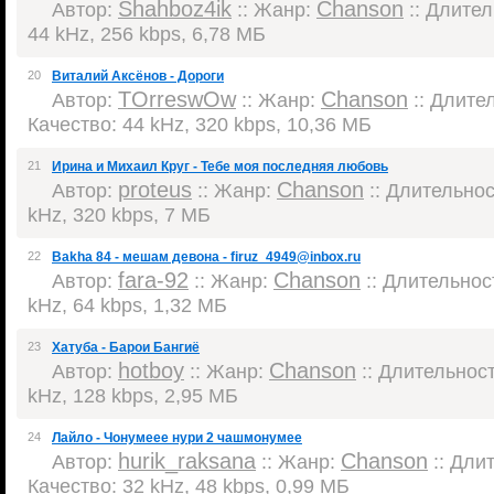
Shahboz4ik
Chanson
Автор:
:: Жанр:
:: Длител
44 kHz, 256 kbps, 6,78 МБ
20
Виталий Аксёнов - Дороги
TOrreswOw
Chanson
Автор:
:: Жанр:
:: Длител
Качество: 44 kHz, 320 kbps, 10,36 МБ
21
Ирина и Михаил Круг - Тебе моя последняя любовь
proteus
Chanson
Автор:
:: Жанр:
:: Длительност
kHz, 320 kbps, 7 МБ
22
Bakha 84 - мешам девона - firuz_4949@inbox.ru
fara-92
Chanson
Автор:
:: Жанр:
:: Длительност
kHz, 64 kbps, 1,32 МБ
23
Хатуба - Барои Бангиё
hotboy
Chanson
Автор:
:: Жанр:
:: Длительность
kHz, 128 kbps, 2,95 МБ
24
Лайло - Чонумеее нури 2 чашмонумее
hurik_raksana
Chanson
Автор:
:: Жанр:
:: Длит
Качество: 32 kHz, 48 kbps, 0,99 МБ