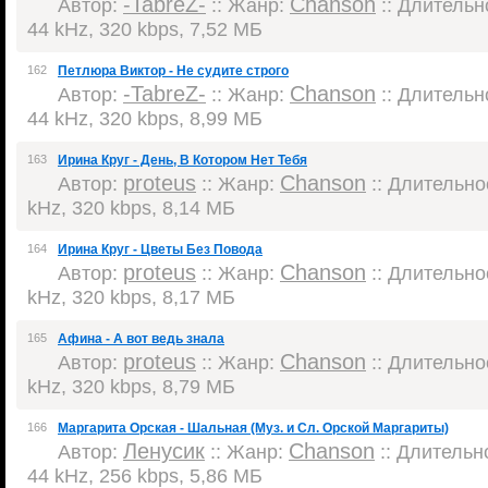
-TabreZ-
Chanson
Автор:
:: Жанр:
:: Длительно
44 kHz, 320 kbps, 7,52 МБ
162
Петлюра Виктор - Не судите строго
-TabreZ-
Chanson
Автор:
:: Жанр:
:: Длительно
44 kHz, 320 kbps, 8,99 МБ
163
Ирина Круг - День, В Котором Нет Тебя
proteus
Chanson
Автор:
:: Жанр:
:: Длительнос
kHz, 320 kbps, 8,14 МБ
164
Ирина Круг - Цветы Без Повода
proteus
Chanson
Автор:
:: Жанр:
:: Длительнос
kHz, 320 kbps, 8,17 МБ
165
Афина - А вот ведь знала
proteus
Chanson
Автор:
:: Жанр:
:: Длительнос
kHz, 320 kbps, 8,79 МБ
166
Маргарита Орская - Шальная (Муз. и Сл. Орской Маргариты)
Ленусик
Chanson
Автор:
:: Жанр:
:: Длительно
44 kHz, 256 kbps, 5,86 МБ