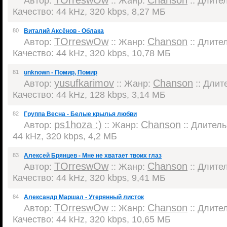
TOrreswOw
Chanson
Автор:
:: Жанр:
:: Длител
Качество: 44 kHz, 320 kbps, 8,27 МБ
80
Виталий Аксёнов - Облака
TOrreswOw
Chanson
Автор:
:: Жанр:
:: Длител
Качество: 44 kHz, 320 kbps, 10,78 МБ
81
unknown - Помир, Помир
yusufkarimov
Chanson
Автор:
:: Жанр:
:: Длите
Качество: 44 kHz, 128 kbps, 3,14 МБ
82
Группа Весна - Белые крылья любви
ps1hoza :)
Chanson
Автор:
:: Жанр:
:: Длитель
44 kHz, 320 kbps, 4,2 МБ
83
Алексей Брянцев - Мне не хватает твоих глаз
TOrreswOw
Chanson
Автор:
:: Жанр:
:: Длител
Качество: 44 kHz, 320 kbps, 9,41 МБ
84
Александр Маршал - Утерянный листок
TOrreswOw
Chanson
Автор:
:: Жанр:
:: Длител
Качество: 44 kHz, 320 kbps, 10,65 МБ