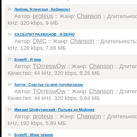
25
Любовь Успенская - Кабриолет
proteus
Chanson
Автор:
:: Жанр:
:: Длительност
kHz, 320 kbps, 9 МБ
26
ХАСБУЛАТ РАХМАНОВ - Я ВЕРЮ
DMC
Chanson
Автор:
:: Жанр:
:: Длительность:
kHz, 128 kbps, 7,66 МБ
27
БумеR - Я пою
TOrreswOw
Chanson
Автор:
:: Жанр:
:: Длител
Качество: 44 kHz, 320 kbps, 8,26 МБ
28
Артур - Счастье ты моё голубоглазое
TOrreswOw
Chanson
Автор:
:: Жанр:
:: Длител
Качество: 44 kHz, 320 kbps, 9,84 МБ
29
Михаил Шуфутинский - Пальма де Майорка
proteus
Chanson
Автор:
:: Жанр:
:: Длительност
kHz, 192 kbps, 5,89 МБ
30
БумеR - Море чёрное