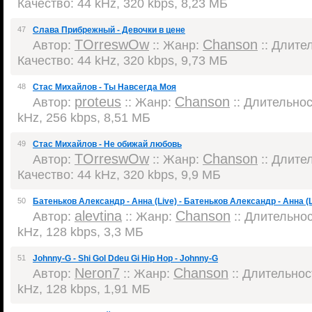
Качество: 44 kHz, 320 kbps, 8,23 МБ
47
Слава Прибрежный - Девочки в цене
TOrreswOw
Chanson
Автор:
:: Жанр:
:: Длител
Качество: 44 kHz, 320 kbps, 9,73 МБ
48
Стас Михайлов - Ты Навсегда Моя
proteus
Chanson
Автор:
:: Жанр:
:: Длительност
kHz, 256 kbps, 8,51 МБ
49
Стас Михайлов - Не обижай любовь
TOrreswOw
Chanson
Автор:
:: Жанр:
:: Длител
Качество: 44 kHz, 320 kbps, 9,9 МБ
50
Батеньков Александр - Анна (Live) - Батеньков Александр - Анна (L
alevtina
Chanson
Автор:
:: Жанр:
:: Длительност
kHz, 128 kbps, 3,3 МБ
51
Johnny-G - Shi Gol Ddeu Gi Hip Hop - Johnny-G
Neron7
Chanson
Автор:
:: Жанр:
:: Длительност
kHz, 128 kbps, 1,91 МБ