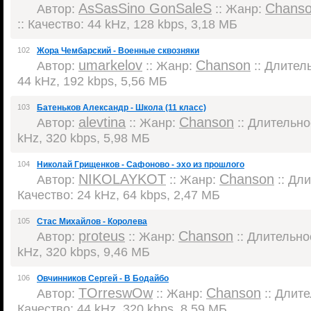
AsSasSino GonSaleS
Chans
Автор:
:: Жанр:
:: Качество: 44 kHz, 128 kbps, 3,18 МБ
102
Жора Чембарский - Военные сквозняки
umarkelov
Chanson
Автор:
:: Жанр:
:: Длитель
44 kHz, 192 kbps, 5,56 МБ
103
Батеньков Александр - Школа (11 класс)
alevtina
Chanson
Автор:
:: Жанр:
:: Длительнос
kHz, 320 kbps, 5,98 МБ
104
Николай Грищенков - Сафоново - эхо из прошлого
NIKOLAYKOT
Chanson
Автор:
:: Жанр:
:: Дли
Качество: 24 kHz, 64 kbps, 2,47 МБ
105
Стас Михайлов - Королева
proteus
Chanson
Автор:
:: Жанр:
:: Длительнос
kHz, 320 kbps, 9,46 МБ
106
Овчинников Сергей - В Бодайбо
TOrreswOw
Chanson
Автор:
:: Жанр:
:: Длите
Качество: 44 kHz, 320 kbps, 8,59 МБ