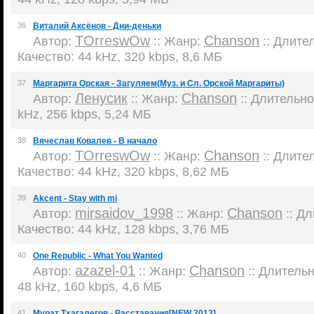
36
Виталий Аксёнов - Дни-деньки
TOrreswOw
Chanson
Автор:
:: Жанр:
:: Длител
Качество: 44 kHz, 320 kbps, 8,6 МБ
37
Маргарита Орская - Загуляем(Муз. и Сл. Орской Маргариты)
Ленусик
Chanson
Автор:
:: Жанр:
:: Длительнос
kHz, 256 kbps, 5,24 МБ
38
Вячеслав Ковалев - В начало
TOrreswOw
Chanson
Автор:
:: Жанр:
:: Длител
Качество: 44 kHz, 320 kbps, 8,62 МБ
39
Akcent - Stay with mi
mirsaidov_1998
Chanson
Автор:
:: Жанр:
:: Дл
Качество: 44 kHz, 128 kbps, 3,76 МБ
40
One Republic - What You Wanted
azazel-01
Chanson
Автор:
:: Жанр:
:: Длительн
48 kHz, 160 kbps, 4,6 МБ
41
Мурат Тхагалегов - Расставания[NEW 2013]