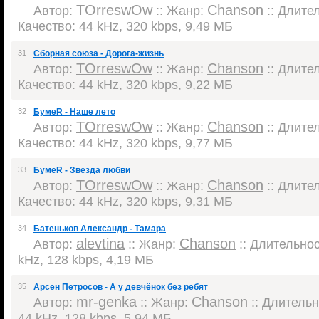
TOrreswOw
Chanson
Автор:
:: Жанр:
:: Длител
Качество: 44 kHz, 320 kbps, 9,49 МБ
31
Сборная союза - Дорога-жизнь
TOrreswOw
Chanson
Автор:
:: Жанр:
:: Длител
Качество: 44 kHz, 320 kbps, 9,22 МБ
32
БумеR - Наше лето
TOrreswOw
Chanson
Автор:
:: Жанр:
:: Длител
Качество: 44 kHz, 320 kbps, 9,77 МБ
33
БумеR - Звезда любви
TOrreswOw
Chanson
Автор:
:: Жанр:
:: Длител
Качество: 44 kHz, 320 kbps, 9,31 МБ
34
Батеньков Александр - Тамара
alevtina
Chanson
Автор:
:: Жанр:
:: Длительност
kHz, 128 kbps, 4,19 МБ
35
Арсен Петросов - А у девчёнок без ребят
mr-genka
Chanson
Автор:
:: Жанр:
:: Длительно
44 kHz, 128 kbps, 5,94 МБ