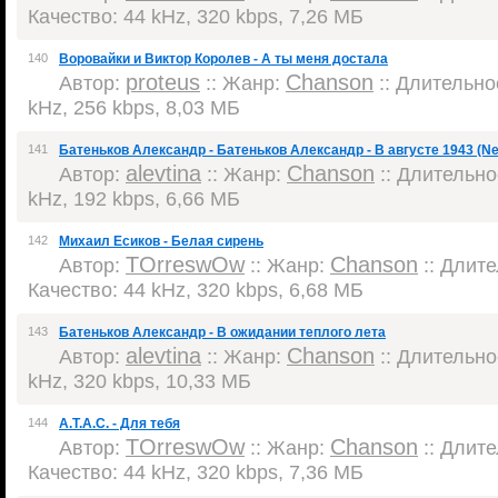
Качество: 44 kHz, 320 kbps, 7,26 МБ
140
Воровайки и Виктор Королев - А ты меня достала
proteus
Chanson
Автор:
:: Жанр:
:: Длительнос
kHz, 256 kbps, 8,03 МБ
141
Батеньков Александр - Батеньков Александр - В августе 1943 (N
alevtina
Chanson
Автор:
:: Жанр:
:: Длительнос
kHz, 192 kbps, 6,66 МБ
142
Михаил Есиков - Белая сирень
TOrreswOw
Chanson
Автор:
:: Жанр:
:: Длите
Качество: 44 kHz, 320 kbps, 6,68 МБ
143
Батеньков Александр - В ожидании теплого лета
alevtina
Chanson
Автор:
:: Жанр:
:: Длительнос
kHz, 320 kbps, 10,33 МБ
144
А.Т.А.С. - Для тебя
TOrreswOw
Chanson
Автор:
:: Жанр:
:: Длите
Качество: 44 kHz, 320 kbps, 7,36 МБ