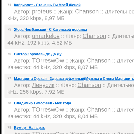
74
Кабриолет - Станешь Ты Моей Женой
proteus
Chanson
Автор:
:: Жанр:
:: Длительност
kHz, 320 kbps, 8,97 МБ
75
Жора Чембарский - С Катенькой дорожка
umarkelov
Chanson
Автор:
:: Жанр:
:: Длительн
44 kHz, 192 kbps, 4,52 МБ
76
Виктор Королёв - Ди Да Ду
TOrreswOw
Chanson
Автор:
:: Жанр:
:: Длител
Качество: 44 kHz, 320 kbps, 8,07 МБ
77
Маргарита Орская - Здравствуй,милый(Музыка и Слова Маргариты
Ленусик
Chanson
Автор:
:: Жанр:
:: Длительнос
kHz, 256 kbps, 7,92 МБ
78
Владимир Тимофеев - Мои года
TOrreswOw
Chanson
Автор:
:: Жанр:
:: Длител
Качество: 44 kHz, 320 kbps, 8,04 МБ
79
Бумер - На нарах