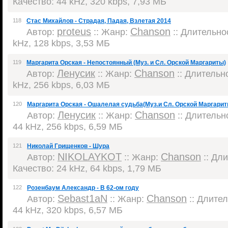
Качество: 44 kHz, 320 kbps, 7,93 МБ
118
Стас Михайлов - Страдая, Падая, Взлетая 2014
proteus
Chanson
Автор:
:: Жанр:
:: Длительнос
kHz, 128 kbps, 3,53 МБ
119
Маргарита Орская - Непостоянный (Муз. и Сл. Орской Маргариты)
Ленусик
Chanson
Автор:
:: Жанр:
:: Длительно
kHz, 256 kbps, 6,03 МБ
120
Маргарита Орская - Ошалелая судьба(Муз.и Сл. Орской Маргарит
Ленусик
Chanson
Автор:
:: Жанр:
:: Длительно
44 kHz, 256 kbps, 6,59 МБ
121
Николай Грищенков - Шура
NIKOLAYKOT
Chanson
Автор:
:: Жанр:
:: Дли
Качество: 24 kHz, 64 kbps, 1,79 МБ
122
Розенбаум Александр - В 62-ом году
Sebast1aN
Chanson
Автор:
:: Жанр:
:: Длител
44 kHz, 320 kbps, 6,57 МБ