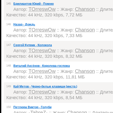
145
Брилиантов Юрий - Помню
TOrreswOw
Chanson
Автор:
:: Жанр:
:: Длите
Качество: 44 kHz, 320 kbps, 7,72 МБ
146
Назар - Дождь
TOrreswOw
Chanson
Автор:
:: Жанр:
:: Длите
Качество: 44 kHz, 320 kbps, 7,33 МБ
147
Сергей Куприк - Колокола
TOrreswOw
Chanson
Автор:
:: Жанр:
:: Длите
Качество: 44 kHz, 320 kbps, 8,32 МБ
148
Виталий Аксёнов - Королева-госпожа
TOrreswOw
Chanson
Автор:
:: Жанр:
:: Длите
Качество: 44 kHz, 320 kbps, 11,81 МБ
149
Кай Метов - Черно-белые клавиши (инстр.)
TOrreswOw
Chanson
Автор:
:: Жанр:
:: Длите
Качество: 44 kHz, 320 kbps, 8,54 МБ
150
Петлюра Виктор - Голуби
-TabreZ-
Chanson
Автор:
:: Жанр:
:: Длительно