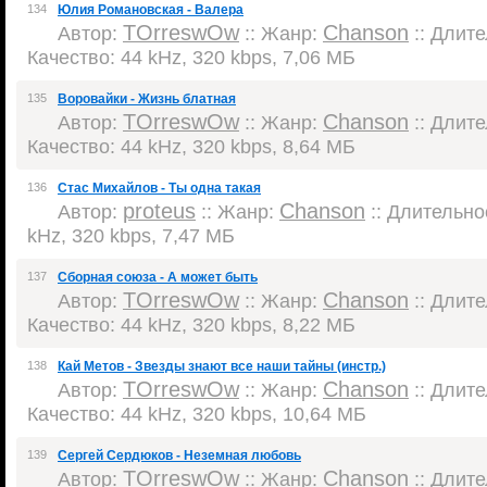
134
Юлия Романовская - Валера
TOrreswOw
Chanson
Автор:
:: Жанр:
:: Длите
Качество: 44 kHz, 320 kbps, 7,06 МБ
135
Воровайки - Жизнь блатная
TOrreswOw
Chanson
Автор:
:: Жанр:
:: Длите
Качество: 44 kHz, 320 kbps, 8,64 МБ
136
Стас Михайлов - Ты одна такая
proteus
Chanson
Автор:
:: Жанр:
:: Длительнос
kHz, 320 kbps, 7,47 МБ
137
Сборная союза - А может быть
TOrreswOw
Chanson
Автор:
:: Жанр:
:: Длите
Качество: 44 kHz, 320 kbps, 8,22 МБ
138
Кай Метов - Звезды знают все наши тайны (инстр.)
TOrreswOw
Chanson
Автор:
:: Жанр:
:: Длите
Качество: 44 kHz, 320 kbps, 10,64 МБ
139
Сергей Сердюков - Неземная любовь
TOrreswOw
Chanson
Автор:
:: Жанр:
:: Длите