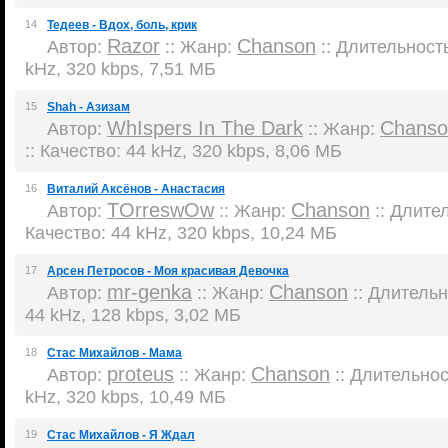
14
Тедеев - Вдох, боль, крик
Razor
Chanson
Автор:
:: Жанр:
:: Длительность
kHz, 320 kbps, 7,51 МБ
15
Shah - Азизам
WhIspers In The Dark
Chanso
Автор:
:: Жанр:
:: Качество: 44 kHz, 320 kbps, 8,06 МБ
16
Виталий Аксёнов - Анастасия
TOrreswOw
Chanson
Автор:
:: Жанр:
:: Длител
Качество: 44 kHz, 320 kbps, 10,24 МБ
17
Арсен Петросов - Моя красивая Девочка
mr-genka
Chanson
Автор:
:: Жанр:
:: Длительно
44 kHz, 128 kbps, 3,02 МБ
18
Стас Михайлов - Мама
proteus
Chanson
Автор:
:: Жанр:
:: Длительност
kHz, 320 kbps, 10,49 МБ
19
Стас Михайлов - Я Ждал