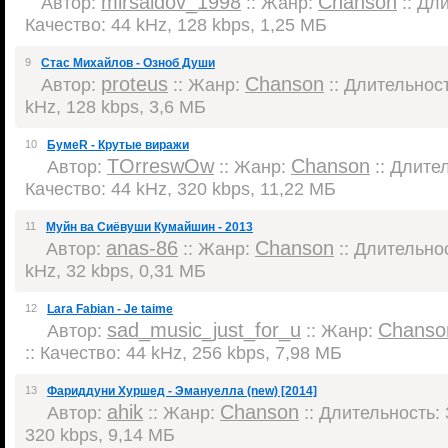
mirsaidov_1998
Chanson
Автор:
:: Жанр:
:: Дли
Качество: 44 kHz, 128 kbps, 1,25 МБ
9
Стас Михайлов - Озноб Души
proteus
Chanson
Автор:
:: Жанр:
:: Длительност
kHz, 128 kbps, 3,6 МБ
10
БумеR - Крутые виражи
TOrreswOw
Chanson
Автор:
:: Жанр:
:: Длител
Качество: 44 kHz, 320 kbps, 11,22 МБ
11
Муйн ва Сиёвуши Кумайшин - 2013
anas-86
Chanson
Автор:
:: Жанр:
:: Длительнос
kHz, 32 kbps, 0,31 МБ
12
Lara Fabian - Je taime
sad_music_just_for_u
Chanso
Автор:
:: Жанр:
:: Качество: 44 kHz, 256 kbps, 7,98 МБ
13
Фариддуни Хуршед - Эмануелла (new) [2014]
ahik
Chanson
Автор:
:: Жанр:
:: Длительность: 
320 kbps, 9,14 МБ