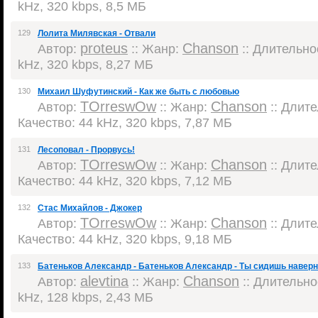
kHz, 320 kbps, 8,5 МБ
129
Лолита Милявская - Отвали
proteus
Chanson
Автор:
:: Жанр:
:: Длительнос
kHz, 320 kbps, 8,27 МБ
130
Михаил Шуфутинский - Как же быть с любовью
TOrreswOw
Chanson
Автор:
:: Жанр:
:: Длите
Качество: 44 kHz, 320 kbps, 7,87 МБ
131
Лесоповал - Прорвусь!
TOrreswOw
Chanson
Автор:
:: Жанр:
:: Длите
Качество: 44 kHz, 320 kbps, 7,12 МБ
132
Стас Михайлов - Джокер
TOrreswOw
Chanson
Автор:
:: Жанр:
:: Длите
Качество: 44 kHz, 320 kbps, 9,18 МБ
133
Батеньков Александр - Батеньков Александр - Ты сидишь навер
alevtina
Chanson
Автор:
:: Жанр:
:: Длительнос
kHz, 128 kbps, 2,43 МБ