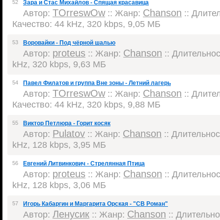
52
Зара и Стас Михайлов - Спящая красавица
TOrreswOw
Chanson
Автор:
:: Жанр:
:: Длител
Качество: 44 kHz, 320 kbps, 9,05 МБ
53
Воровайки - Под чёрной шалью
proteus
Chanson
Автор:
:: Жанр:
:: Длительност
kHz, 320 kbps, 9,63 МБ
54
Павел Филатов и группа Вне зоны - Летний лагерь
TOrreswOw
Chanson
Автор:
:: Жанр:
:: Длител
Качество: 44 kHz, 320 kbps, 9,88 МБ
55
Виктор Петлюра - Горит косяк
Pulatov
Chanson
Автор:
:: Жанр:
:: Длительност
kHz, 128 kbps, 3,95 МБ
56
Евгений Литвинкович - Стрелянная Птица
proteus
Chanson
Автор:
:: Жанр:
:: Длительност
kHz, 128 kbps, 3,06 МБ
57
Игорь Кабаргин и Маргарита Орская - "СВ Роман"
Ленусик
Chanson
Автор:
:: Жанр:
:: Длительнос