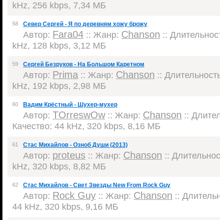
kHz, 256 kbps, 7,34 МБ
58
Север Сергей - Я по деревням хожу брожу
Fara04
Chanson
Автор:
:: Жанр:
:: Длительност
kHz, 128 kbps, 3,12 МБ
59
Сергей Безруков - На Большом Каретном
Prima
Chanson
Автор:
:: Жанр:
:: Длительность:
kHz, 192 kbps, 2,98 МБ
60
Вадим Крёстный - Шухер-мухер
TOrreswOw
Chanson
Автор:
:: Жанр:
:: Длител
Качество: 44 kHz, 320 kbps, 8,16 МБ
61
Стас Михайлов - Озноб Души (2013)
proteus
Chanson
Автор:
:: Жанр:
:: Длительност
kHz, 320 kbps, 8,82 МБ
62
Стас Михайлов - Свет Звезды New From Rock Guy
Rock Guy
Chanson
Автор:
:: Жанр:
:: Длительн
44 kHz, 320 kbps, 9,16 МБ