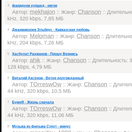
3
фаридуни хуршед - нигор
mekhajon
Chanson
Автор:
:: Жанр:
:: Длительно
kHz, 320 kbps, 7,85 МБ
4
Джанмирзоев Эльбрус - Кавказская любовь
Meloman
Chanson
Автор:
:: Жанр:
:: Длительнос
kHz, 204 kbps, 7,26 МБ
5
Хасбулат Рахманов - Прошу Вернись
ahik
Chanson
Автор:
:: Жанр:
:: Длительность: 3
128 kbps, 4,79 МБ
6
Виталий Аксёнов - Ветер долгожданный
TOrreswOw
Chanson
Автор:
:: Жанр:
:: Длитель
44 kHz, 320 kbps, 10,5 МБ
7
БумеR - Жизнь сначала
TOrreswOw
Chanson
Автор:
:: Жанр:
:: Длитель
44 kHz, 320 kbps, 11,06 МБ
8
Музыка из фильма Сукут - минус