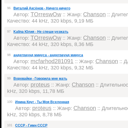
96
Виталий Аксёнов - Ничего ничего
TOrreswOw
Chanson
Автор:
:: Жанр:
:: Длител
Качество: 44 kHz, 320 kbps, 9,19 МБ
97
Kalina Юлия - Не спеши уезжать
TOrreswOw
Chanson
Автор:
:: Жанр:
:: Длител
Качество: 44 kHz, 320 kbps, 8,36 МБ
98
андеграунд минуса - андеграунд минуса
mcfarhod281091
Chanson
Автор:
:: Жанр:
:: Д
Качество: 44 kHz, 320 kbps, 9,32 МБ
99
Воровайки - Говорила мне мать
proteus
Chanson
Автор:
:: Жанр:
:: Длительност
kHz, 320 kbps, 11,78 МБ
100
Ирина Круг - Ты Моя Вселенная
proteus
Chanson
Автор:
:: Жанр:
:: Длительнос
kHz, 320 kbps, 8,78 МБ
101
СССР - Гимн СССР