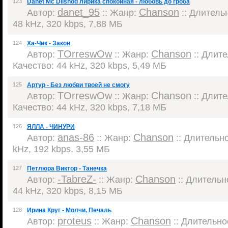
123
Danet Mc Dilshod лирика спокойная - любовь до гроба
danet_95
Chanson
Автор:
:: Жанр:
:: Длительн
48 kHz, 320 kbps, 7,88 МБ
124
Ха-Чик - Закон
TOrreswOw
Chanson
Автор:
:: Жанр:
:: Длите
Качество: 44 kHz, 320 kbps, 5,49 МБ
125
Артур - Без любви твоей не смогу
TOrreswOw
Chanson
Автор:
:: Жанр:
:: Длите
Качество: 44 kHz, 320 kbps, 7,18 МБ
126
ЯЛЛА - ЧИНУРИ
anas-86
Chanson
Автор:
:: Жанр:
:: Длительно
kHz, 192 kbps, 3,55 МБ
127
Петлюра Виктор - Танечка
-TabreZ-
Chanson
Автор:
:: Жанр:
:: Длительно
44 kHz, 320 kbps, 8,15 МБ
128
Ирина Круг - Молчи, Печаль
proteus
Chanson
Автор:
:: Жанр:
:: Длительнос