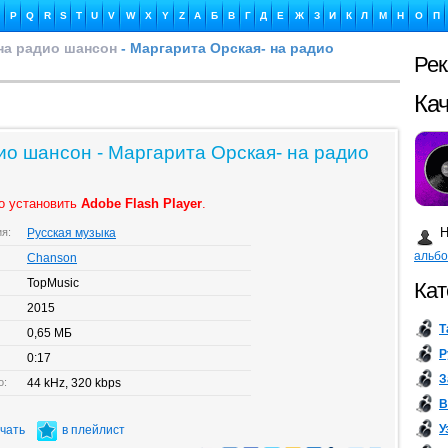
P
Q
R
S
T
U
V
W
X
Y
Z
А
Б
В
Г
Д
Е
Ж
З
И
К
Л
М
Н
О
П
на радио шансон
- Маргарита Орская- на радио
Ре
Ка
ио шансон - Маргарита Орская- на радио
о установить
Adobe Flash Player
.
Бу
Н
ия:
Русская музыка
альб
Chanson
TopMusic
Кат
2015
Т
0,65 МБ
Р
0:17
З
о:
44 kHz, 320 kbps
В
У
ачать
в плейлист