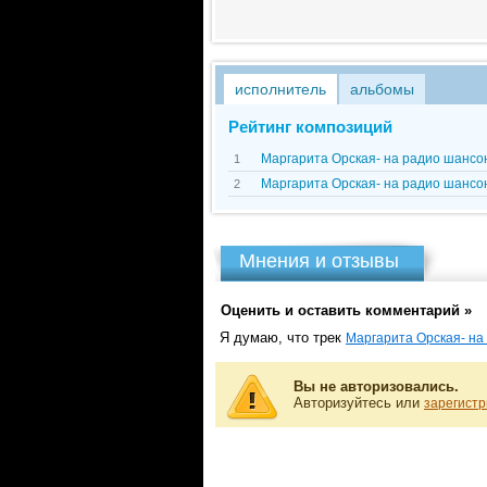
исполнитель
альбомы
Рейтинг композиций
Маргарита Орская- на радио шансон
1
Маргарита Орская- на радио шансон
2
Мнения и отзывы
Оценить и оставить комментарий »
Я думаю, что трек
Маргарита Орская- на
Вы не авторизовались.
Авторизуйтесь или
зарегистр