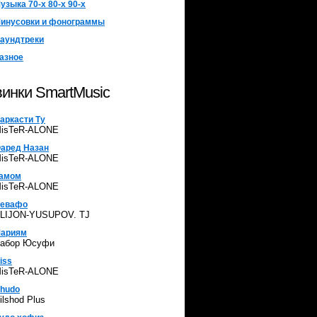
узыка 70-х 80-х 90-х
инусовки и фонограммы
аундтреки
азное
инки SmartMusic
аркасти Ту
isTeR-ALONE
аред Назан
isTeR-ALONE
амом
isTeR-ALONE
евафо
LIJON-YUSUPOV. TJ
ариям
абор Юсуфи
iss
isTeR-ALONE
hudo
ilshod Plus