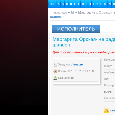
0-9
A
B
C
D
E
F
G
H
I
J
K
L
M
N
O
главная
»
М
»
Маргарита Орская- 
шансон
ИСПОЛНИТЕЛЬ
Маргарита Орская- на рад
шансон
Для прослушивания музыки необходим
Категор
Ленусик
Загрузил:
Жанр:
Время: 2015-10-28 11:17:50
Альбом:
Скачано: 18
Год:
Размер:
Время:
Качеств
ск