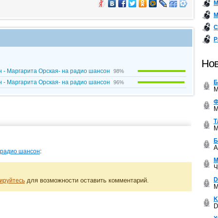
М
М
С
Р
Нов
 - Маргарита Орская- на радио шансон
98%
Б
 - Маргарита Орская- на радио шансон
96%
M
Ф
M
Т
M
Б
A
:
 радио шансон
М
Ч
D
для возможности оставить комментарий.
ируйтесь
M
K
D