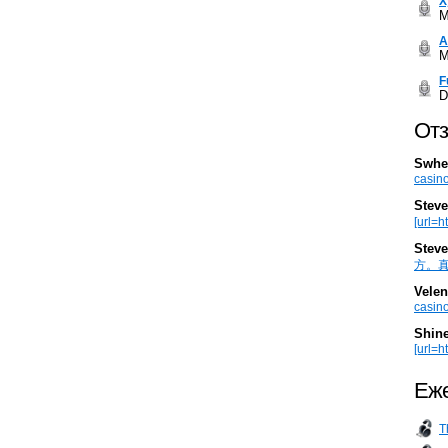
Х
M
А
M
F
D
Отз
Swhe
casino
Steve
[url=h
Steve
方。真棒。
Velen
casino
Shin
[url=ht
Еже
T