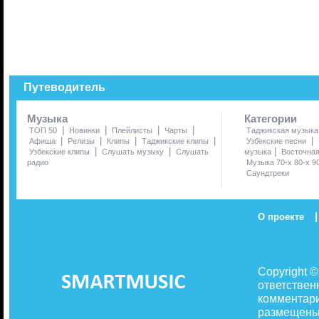
Путеводитель
Музыка
Категории
|
|
|
|
ТОП 50
Новинки
Плейлисты
Чарты
Таджикская музыка
|
|
|
|
|
Афиша
Релизы
Клипы
Таджикские клипы
Узбекские песни
|
|
|
Узбекские клипы
Слушать музыку
Слушать
музыка
Восточна
радио
Музыка 70-х 80-х 9
Саундтреки
|
О проекте
Copyright 
ответствен
комментари
размещены 