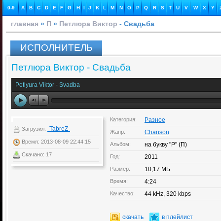
0-9
A
B
C
D
E
F
G
H
I
J
K
L
M
N
O
P
Q
R
S
T
U
V
W
X
Y
главная
»
П
»
Петлюра Виктор
- Свадьба
ИСПОЛНИТЕЛЬ
Петлюра Виктор - Свадьба
Petlyura Viktor - Svadba
Категория:
Разное
-TabreZ-
Загрузил:
Жанр:
Chanson
Время: 2013-08-09 22:44:15
Альбом:
на букву "P" (П)
Скачано: 17
Год:
2011
Размер:
10,17 МБ
Время:
4:24
Качество:
44 kHz, 320 kbps
скачать
в плейлист