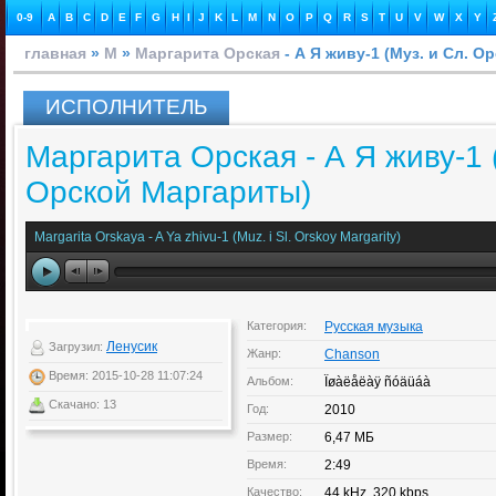
0-9
A
B
C
D
E
F
G
H
I
J
K
L
M
N
O
P
Q
R
S
T
U
V
W
X
Y
главная
»
М
»
Маргарита Орская
- А Я живу-1 (Муз. и Сл. 
ИСПОЛНИТЕЛЬ
Маргарита Орская - А Я живу-1 
Орской Маргариты)
Margarita Orskaya - A Ya zhivu-1 (Muz. i Sl. Orskoy Margarity)
Категория:
Русская музыка
Ленусик
Загрузил:
Жанр:
Chanson
Время: 2015-10-28 11:07:24
Альбом:
Îøàëåëàÿ ñóäüáà
Скачано: 13
Год:
2010
Размер:
6,47 МБ
Время:
2:49
Качество:
44 kHz, 320 kbps