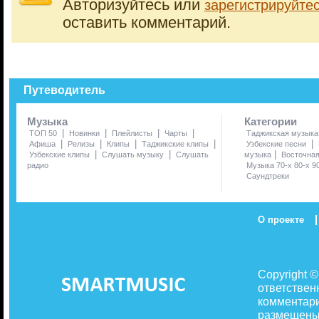
Авторизуйтесь или
зарегистрируйте
оставить комментарий.
Путеводитель
Музыка
Категории
|
|
|
|
ТОП 50
Новинки
Плейлисты
Чарты
Таджикская музыка
|
|
|
|
|
Афиша
Релизы
Клипы
Таджикские клипы
Узбекские песни
|
|
|
Узбекские клипы
Слушать музыку
Слушать
музыка
Восточна
радио
Музыка 70-х 80-х 9
Саундтреки
|
О проекте
Copyright 
ответствен
комментари
размещены 