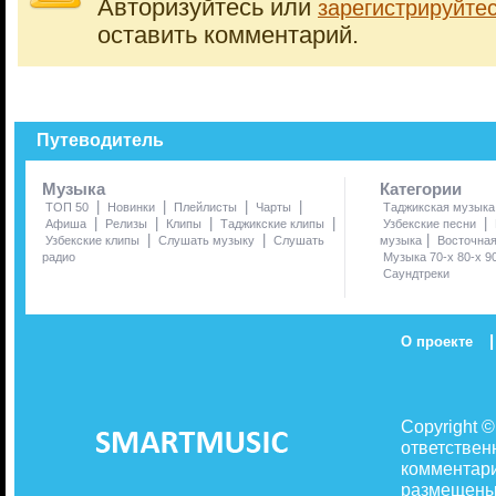
Авторизуйтесь или
зарегистрируйте
оставить комментарий.
Путеводитель
Музыка
Категории
|
|
|
|
ТОП 50
Новинки
Плейлисты
Чарты
Таджикская музыка
|
|
|
|
|
Афиша
Релизы
Клипы
Таджикские клипы
Узбекские песни
|
|
|
Узбекские клипы
Слушать музыку
Слушать
музыка
Восточна
радио
Музыка 70-х 80-х 9
Саундтреки
|
О проекте
Copyright 
ответствен
комментари
размещены 