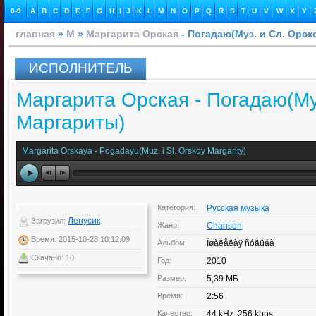
0-9
A
B
C
D
E
F
G
H
I
J
K
L
M
N
O
P
Q
R
S
T
U
V
W
X
Y
главная
»
М
»
Маргарита Орская
- Погадаю(Муз. и Сл. Орс
ИСПОЛНИТЕЛЬ
Маргарита Орская - Погадаю(Му
Маргариты)
Margarita Orskaya - Pogadayu(Muz. i Sl. Orskoy Margarity)
Категория:
Русская музыка
Ленусик
Загрузил:
Жанр:
Chanson
Время: 2015-10-28 10:12:09
Альбом:
Îøàëåëàÿ ñóäüáà
Скачано: 10
Год:
2010
Размер:
5,39 МБ
Время:
2:56
Качество:
44 kHz, 256 kbps