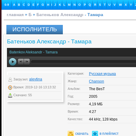
0-9
A
B
C
D
E
F
G
H
I
J
K
L
M
N
O
P
Q
R
S
T
U
V
W
X
Y
главная
»
Б
»
Батеньков Александр
- Тамара
ИСПОЛНИТЕЛЬ
Батеньков Александр - Тамара
Batenkov Aleksandr - Tamara
Категория:
Русская музыка
alevtina
Загрузил:
Жанр:
Chanson
Время: 2019-12-16 13:13:32
Альбом:
The BesT
Скачано: 55
Год:
2005
Размер:
4,19 МБ
Время:
4:27
Качество:
44 kHz, 128 kbps
скачать
в плейлист