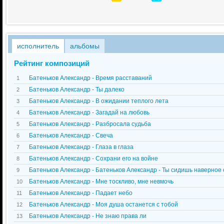
исполнитель
альбомы
Рейтинг композиций
Батеньков Александр - Время расставаний
1
Батеньков Александр - Ты далеко
2
Батеньков Александр - В ожидании теплого лета
3
Батеньков Александр - Загадай на любовь
4
Батеньков Александр - Разбросала судьба
5
Батеньков Александр - Свеча
6
Батеньков Александр - Глаза в глаза
7
Батеньков Александр - Сохрани его на войне
8
Батеньков Александр - Батеньков Александр - Ты сидишь наверное
9
Батеньков Александр - Мне тоскливо, мне невмочь
10
Батеньков Александр - Падает небо
11
Батеньков Александр - Моя душа останется с тобой
12
Батеньков Александр - Не знаю права ли
13