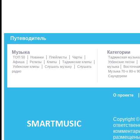
Путеводитель
Музыка
Категории
|
|
|
|
ТОП 50
Новинки
Плейлисты
Чарты
Таджикская музыка
|
|
|
|
|
Афиша
Релизы
Клипы
Таджикские клипы
Узбекские песни
|
|
|
Узбекские клипы
Слушать музыку
Слушать
музыка
Восточна
радио
Музыка 70-х 80-х 9
Саундтреки
|
О проекте
Copyright 
ответствен
комментари
размещены 