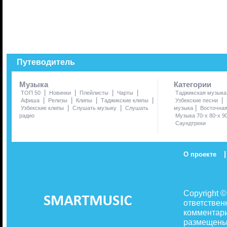
Путеводитель
Музыка
Категории
|
|
|
|
ТОП 50
Новинки
Плейлисты
Чарты
Таджикская музыка
|
|
|
|
|
Афиша
Релизы
Клипы
Таджикские клипы
Узбекские песни
|
|
|
Узбекские клипы
Слушать музыку
Слушать
музыка
Восточна
радио
Музыка 70-х 80-х 9
Саундтреки
|
О проекте
Copyright 
ответствен
комментари
размещены 