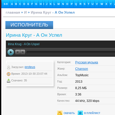
0-9
A
B
C
D
E
F
G
H
I
J
K
L
M
N
O
P
Q
R
S
T
U
V
W
X
Y
главная
»
И
»
Ирина Круг
- А Он Успел
ИСПОЛНИТЕЛЬ
Ирина Круг - А Он Успел
Irina Krug - A On Uspel
Категория:
Русская музыка
proteus
Загрузил:
Жанр:
Chanson
Время: 2013-10-30 23:07:44
Альбом:
TopMusic
Скачано: 35
Год:
2013
Размер:
8,25 МБ
Время:
3:36
Качество:
44 kHz, 320 kbps
скачать
в плейлист