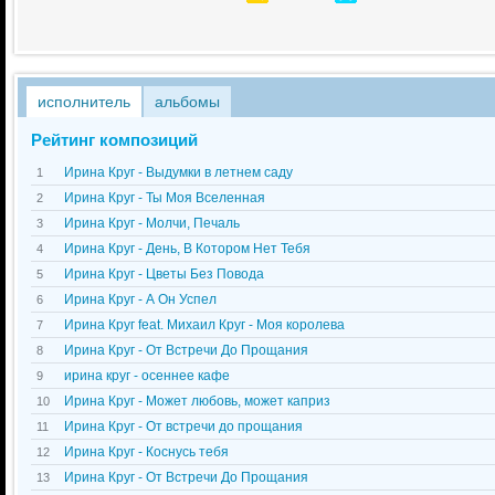
исполнитель
альбомы
Рейтинг композиций
Ирина Круг - Выдумки в летнем саду
1
Ирина Круг - Ты Моя Вселенная
2
Ирина Круг - Молчи, Печаль
3
Ирина Круг - День, В Котором Нет Тебя
4
Ирина Круг - Цветы Без Повода
5
Ирина Круг - А Он Успел
6
Ирина Круг feat. Михаил Круг - Моя королева
7
Ирина Круг - От Встречи До Прощания
8
ирина круг - осеннее кафе
9
Ирина Круг - Может любовь, может каприз
10
Ирина Круг - От встречи до прощания
11
Ирина Круг - Коснусь тебя
12
Ирина Круг - От Встречи До Прощания
13