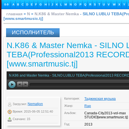
0-9
A
B
C
D
E
F
G
H
I
J
K
L
M
N
O
P
Q
R
S
T
U
V
W
X
Y
главная
»
N
»
N.K86 & Мaster Nemka
- SILNO LUBLU TEBA(Pr
[www.smartmusic.tj]
ИСПОЛНИТЕЛЬ
N.K86 & Мaster Nemka - SILNO
TEBA(Professional2013 RECOR
[www.smartmusic.tj]
N.K86 and Master Nemka - SILNO LUBLU TEBA(Professional2013 RECORDS
Категория:
Таджикская музыка
Nematjon
Загрузил:
Жанр:
Rap
Время: 2015-06-05 12:51:40
Альбом:
Canada-City2013-vol-max
STUDIO[www.smartmusic.tj]
Скачано: 15
Год:
2013