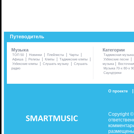
Путеводитель
Музыка
Категории
|
|
|
|
ТОП 50
Новинки
Плейлисты
Чарты
Таджикская музыка
|
|
|
|
|
Афиша
Релизы
Клипы
Таджикские клипы
Узбекские песни
|
|
|
Узбекские клипы
Слушать музыку
Слушать
музыка
Восточна
радио
Музыка 70-х 80-х 9
Саундтреки
|
О проекте
Copyright 
ответствен
комментари
размещены 