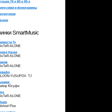
узыка 70-х 80-х 90-х
инусовки и фонограммы
аундтреки
азное
инки SmartMusic
аркасти Ту
isTeR-ALONE
аред Назан
isTeR-ALONE
амом
isTeR-ALONE
евафо
LIJON-YUSUPOV. TJ
ариям
абор Юсуфи
iss
isTeR-ALONE
hudo
ilshod Plus