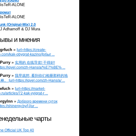
удо хофиз
isTeR-ALONE
ромат
isTeR-ALONE
unk (Original-Mix) 2.0
J Adhamoff & DJ Mura
ывы и мнения
grfuch
»
[url=https://create-
.com/kak-obygrat-kazino/]обыг ...
Purry
»
实用的 在线导览! 干得好!
ttps://iqvel.com/zh-Hans/a/%E7%BE% ...
Purry
»
我早就想, 看到你们相册那样的地
 [url=https://iqvel.com/zh-Hans/a/ ...
efuch
»
[url=https://market-
.ru/articles/72-kak-vyigrat-r ...
ergylnn
»
Доброго времени суток
tps://shinergy.by/].[/ur ...
недельные чарты
he Official UK Top 40