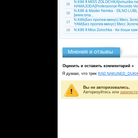
N.K86 ft MISS ZOLOCHKA[vmuzike.net
15
HAMAJODA{Professional-Records-Vol
N.K86 & Мaster Nemka - SILNO LUB
16
[www.sma...
N.K86(Без пропев-минус) Мисс Золоч
17
YAM(Без пропев-минус) Мисс Золочка
N.K86 ft Miss Zolochka - Ки боши хам
18
Мнения и отзывы
Оценить и оставить комментарий »
Я думаю, что трек
RAD NAKUNED_DUKHT
Вы не авторизовались.
Авторизуйтесь или
зарегистр