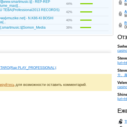
Х
][www.smartmusic.tj] - REP-REP
44%
M
ume_max}[...
LU TEBA(Professional2013 RECORDS)
А
42%
M
ка[vmuzike.net] - N.K86-KI BOSHI
40%
[...
F
D
 [.smartmusic.tj]Somon_Media
38%
Отз
Swhe
casino
Steve
[url=h
:
ARO(Rap PLAY_PROFESSIONAL)
Steve
方。真棒。
Velen
для возможности оставить комментарий.
ируйтесь
casino
Shin
[url=ht
Еже
T