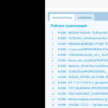
исполнитель
альбомы
Рейтинг композиций
N.K86 - MODAR-PADAR--TaJRap-MUSI
1
N.K86 - TUSOVKA_(Professional-Rec-
2
N.K86 - МЕШАМ ДОМОД(СУРУДИ ТОЧИ
3
N.K86 - I Love you(OROM-MEDIA-Prof
4
N.K86 - YORAKAM KUJOI_cd-1_Taj.Rap
5
N.K86 - Bovar_kun_tu100%(PROFISS
6
N.K86 - Marjona_(Profi-Rec-vol100ma
7
N.K86 - ToJikiSTon(PROFESSIONAL_
8
N.K86 - (RADIO_DIYOR-105.5-FM)-Эй 
9
N.K86 - A F I T S I Y A N K A_(dj.n
10
N.K86 - TO'Y MUBORAK-(PROFESION
11
N.K86 - RAD NAKUNED_DUKHTARO
12
N.K86 - Medoni tu[www.smartmusic.tj]
13
N.K86 - JAVONI---CD-1----Taj.Rap mus
14