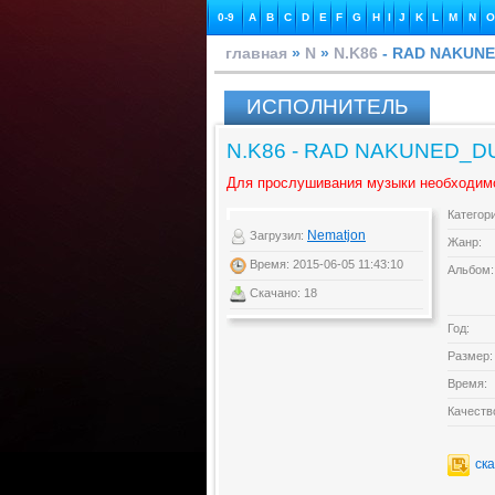
0-9
A
B
C
D
E
F
G
H
I
J
K
L
M
N
O
главная
»
N
»
N.K86
- RAD NAKUN
ИСПОЛНИТЕЛЬ
N.K86 - RAD NAKUNED_
Для прослушивания музыки необходим
Категор
Nematjon
Загрузил:
Жанр:
Время: 2015-06-05 11:43:10
Альбом:
Скачано: 18
Год:
Размер:
Время:
Качеств
ск