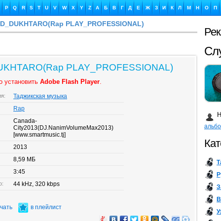
P
Q
R
S
T
U
V
W
X
Y
Z
А
Б
В
Г
Д
Е
Ж
З
И
К
Л
М
Н
О
П
ED_DUKHTARO(Rap PLAY_PROFESSIONAL)
Ре
Ка
DUKHTARO(Rap PLAY_PROFESSIONAL)
о установить
Adobe Flash Player
.
ия:
Таджикская музыка
Бу
Rap
Н
Canada-
альб
City2013(DJ.NanimVolumeMax2013)
[www.smartmusic.tj]
Кат
2013
8,59 МБ
Т
3:45
Р
о:
44 kHz, 320 kbps
З
В
ачать
в плейлист
У