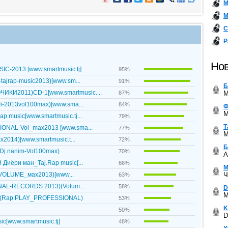
М
М
С
Р
Нов
C-2013 [www.smartmusic.tj]
95%
tajrap-music2013)[www.sm...
91%
Б
КИ2011)CD-1[www.smartmusic....
M
87%
i-2013vol100max)[www.sma...
84%
Ф
M
 music[www.smartmusic.tj...
79%
Т
IONAL-Vol_max2013 [www.sma...
77%
M
x2014)[www.smartmusic.t...
72%
Б
Dj.nanim-Vol100max)
70%
A
Диёри ман_Taj.Rap music[...
66%
М
Ч
animVOLUME_мax2013)[www...
63%
AL-RECORDS 2013)(Volum...
58%
D
M
(Rap PLAY_PROFESSIONAL)
53%
K
50%
D
ic[www.smartmusic.tj]
48%