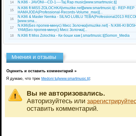
N.K86 - JAVONI---CD-1----Taj.Rap music[www.smartmusic.tj]
14
N.K86 ft MISS ZOLOCHKA[vmuzike.net][www.smartmusic.tj] - REP-REP
15
HAMAJODA{Professional-Records-Volume_max}[...
N.K86 & Мaster Nemka - SILNO LUBLU TEBA(Professional2013 REC
16
[www.sma...
N.K86(Без пропев-минус) Мисс Золочка[vmuzike.net] - N.K86-KI BOSH
17
YAM(Без пропев-минус) Мисс Золочка[...
N.K86 ft Miss Zolochka - Ки боши хам [.smartmusic.tj]Somon_Media
18
Мнения и отзывы
Оценить и оставить комментарий »
Я думаю, что трек
:
Medoni tu[www.smartmusic.tj]
Вы не авторизовались.
Авторизуйтесь или
зарегистрируйте
оставить комментарий.