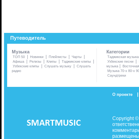
Путеводитель
Музыка
Категории
|
|
|
|
ТОП 50
Новинки
Плейлисты
Чарты
Таджикская музыка
|
|
|
|
|
Афиша
Релизы
Клипы
Таджикские клипы
Узбекские песни
|
|
|
Узбекские клипы
Слушать музыку
Слушать
музыка
Восточна
радио
Музыка 70-х 80-х 9
Саундтреки
|
О проекте
Copyright 
ответствен
комментари
размещены 