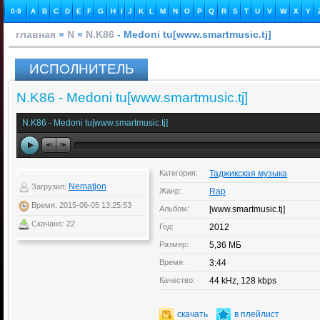
0-9
A
B
C
D
E
F
G
H
I
J
K
L
M
N
O
P
Q
R
S
T
U
V
W
X
Y
главная
»
N
»
N.K86
- Medoni tu[www.smartmusic.tj]
ИСПОЛНИТЕЛЬ
N.K86 - Medoni tu[www.smartmusic.tj]
N.K86 - Medoni tu[www.smartmusic.tj]
Категория:
Таджикская музыка
Nematjon
Загрузил:
Жанр:
Rap
Время: 2015-06-05 13:25:53
Альбом:
[www.smartmusic.tj]
Скачано: 22
Год:
2012
Размер:
5,36 МБ
Время:
3:44
Качество:
44 kHz, 128 kbps
скачать
в плейлист