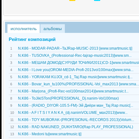
исполнитель
альбомы
Рейтинг композиций
N.K86 - MODAR-PADAR--TaJRap-MUSIC-2013 [www.smartmusic.tj]
1
N.K86 - TUSOVKA_(Professional-Rec-tajrap-music2013)[www.sm...
2
N.K86 - МЕШАМ ДОМОД(СУРУДИ ТОЧИКИ2011)CD-1[www.smartmusic.
3
N.K86 - I Love you(OROM-MEDIA-Profi-2013vol100max)[www.sma...
4
N.K86 - YORAKAM KUJOI_cd-1_Taj.Rap music[www.smartmusic.tj...
5
N.K86 - Bovar_kun_tu100%(PROFISSIONAL-Vol_max2013 [www.sma...
6
N.K86 - Marjona_(Profi-Rec-vol100max2014)[www.smartmusic.t...
7
N.K86 - ToJikiSTon(PROFESSIONAL_Dj.nanim-Vol100max)
8
N.K86 - (RADIO_DIYOR-105.5-FM)-Эй Диёри ман_Taj.Rap music[...
9
N.K86 - A F I T S I Y A N K A_(dj.nanimVOLUME_мax2013)[www...
10
N.K86 - TO'Y MUBORAK-(PROFESIONAL-RECORDS 2013)(Volum...
11
N.K86 - RAD NAKUNED_DUKHTARO(Rap PLAY_PROFESSIONAL)
12
N.K86 - Medoni tu[www.smartmusic.tj]
13