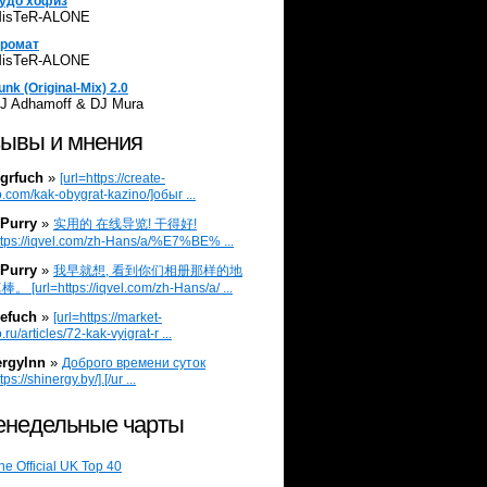
удо хофиз
isTeR-ALONE
ромат
isTeR-ALONE
unk (Original-Mix) 2.0
J Adhamoff & DJ Mura
ывы и мнения
grfuch
»
[url=https://create-
.com/kak-obygrat-kazino/]обыг ...
Purry
»
实用的 在线导览! 干得好!
ttps://iqvel.com/zh-Hans/a/%E7%BE% ...
Purry
»
我早就想, 看到你们相册那样的地
 [url=https://iqvel.com/zh-Hans/a/ ...
efuch
»
[url=https://market-
.ru/articles/72-kak-vyigrat-r ...
ergylnn
»
Доброго времени суток
tps://shinergy.by/].[/ur ...
недельные чарты
he Official UK Top 40