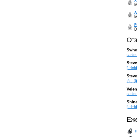
Х
M
А
M
F
D
Отз
Swhe
casino
Steve
[url=h
Steve
方。真棒。
Velen
casino
Shin
[url=ht
Еже
T