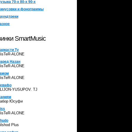
узыка 70-х 80-х 90-х
инусовки и фонограммы
аундтреки
азное
инки SmartMusic
аркасти Ту
isTeR-ALONE
аред Назан
isTeR-ALONE
амом
isTeR-ALONE
евафо
LIJON-YUSUPOV. TJ
ариям
абор Юсуфи
iss
isTeR-ALONE
hudo
ilshod Plus