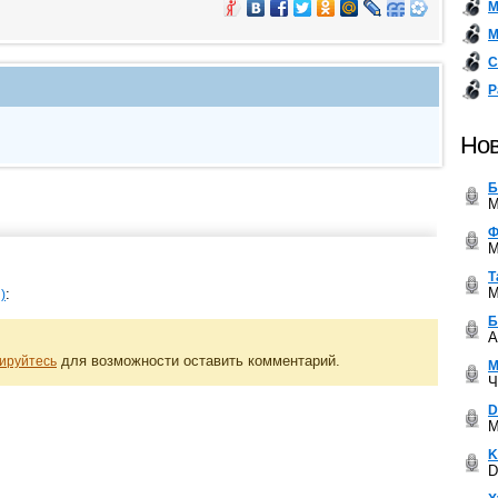
М
М
С
Р
Нов
Б
M
Ф
M
Т
M
:
)
Б
A
для возможности оставить комментарий.
ируйтесь
М
Ч
D
M
K
D