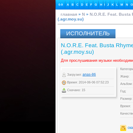
0-9
A
B
C
D
E
F
G
H
I
J
K
L
M
N
O
главная
»
N
»
N.O.R.E. Feat. Bust
(.agr.moy.su)
ИСПОЛНИТЕЛЬ
N.O.R.E. Feat. Busta Rhym
(.agr.moy.su)
Для прослушивания музыки необходим
Категор
anas-86
Загрузил:
Жанр:
Время: 2014-06-06 07:52:23
Альбом:
Скачано: 15
Год:
Размер:
Время:
Качеств
ск