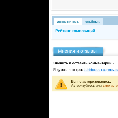
исполнитель
альбомы
Рейтинг композиций
Мнения и отзывы
Оценить и оставить комментарий »
Я думаю, что трек
Lehhhgooo.(.agr.moy.su
Вы не авторизовались.
Авторизуйтесь или
зарегистр