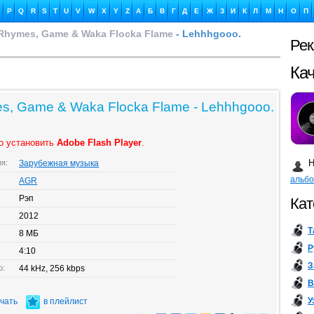
P
Q
R
S
T
U
V
W
X
Y
Z
А
Б
В
Г
Д
Е
Ж
З
И
К
Л
М
Н
О
П
a Rhymes, Game & Waka Flocka Flame
- Lehhhgooo.
Ре
Ка
es, Game & Waka Flocka Flame - Lehhhgooo.
о установить
Adobe Flash Player
.
Бу
Н
ия:
Зарубежная музыка
альб
AGR
Рэп
Кат
2012
Т
8 МБ
Р
4:10
З
о:
44 kHz, 256 kbps
В
У
ачать
в плейлист