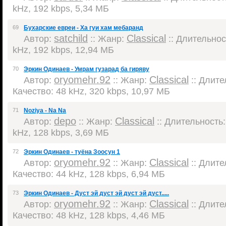
kHz, 192 kbps, 5,34 МБ
69
Бухарские евреи - Ха гуи хам мебаранд
satchild
Classical
Автор:
:: Жанр:
:: Длительност
kHz, 192 kbps, 12,94 МБ
70
Эркин Одинаев - Умрам гузарад ба гиряву
oryomehr.92
Classical
Автор:
:: Жанр:
:: Длител
Качество: 48 kHz, 320 kbps, 10,97 МБ
71
Noziya - Na Na
depo
Classical
Автор:
:: Жанр:
:: Длительность: 
kHz, 128 kbps, 3,69 МБ
72
Эркин Одинаев - туёна Зоосун 1
oryomehr.92
Classical
Автор:
:: Жанр:
:: Длител
Качество: 44 kHz, 128 kbps, 6,94 МБ
73
Эркин Одинаев - Дуст эй дуст эй дуст эй дуст.....
oryomehr.92
Classical
Автор:
:: Жанр:
:: Длител
Качество: 48 kHz, 128 kbps, 4,46 МБ