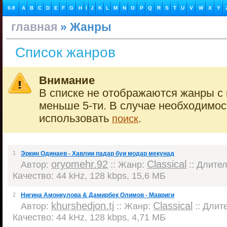
0-9
A
B
C
D
E
F
G
H
I
J
K
L
M
N
O
P
Q
R
S
T
U
V
W
X
Y
главная
» Жанры
Список жанров
Внимание
В списке не отображаются жанры с 
меньше 5-ти. В случае необходимо
использовать
.
поиск
1
Эркин Одинаев - Хавлии падар буи модар мекунад
oryomehr.92
Classical
Автор:
:: Жанр:
:: Длител
Качество: 44 kHz, 128 kbps, 15,6 МБ
2
Нигина Амонкулова & Дамирбек Олимов - Мавриги
khurshedjon.tj
Classical
Автор:
:: Жанр:
:: Длите
Качество: 44 kHz, 128 kbps, 4,71 МБ