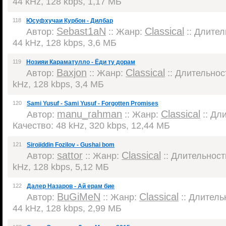
44 kHz, 128 kbps, 1,17 МБ
118
Юсуфхучаи Курбон - Дилбар
Sebast1aN
Classical
Автор:
:: Жанр:
:: Длитель
44 kHz, 128 kbps, 3,6 МБ
119
Нозияи Караматулло - Ёди ту дорам
Baxjon
Classical
Автор:
:: Жанр:
:: Длительност
kHz, 128 kbps, 3,4 МБ
120
Sami Yusuf - Sami Yusuf - Forgotten Promises
manu_rahman
Classical
Автор:
:: Жанр:
:: Дли
Качество: 48 kHz, 320 kbps, 12,44 МБ
121
Sirojiddin Fozilov - Gushai bom
sattor
Classical
Автор:
:: Жанр:
:: Длительность
kHz, 128 kbps, 5,12 МБ
122
Далер Назаров - Ай ерам бие
BuGiMeN
Classical
Автор:
:: Жанр:
:: Длительн
44 kHz, 128 kbps, 2,99 МБ