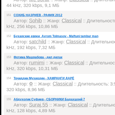
44 kHz, 320 kbps, 9,1 МБ
151
СОХИБ НАЗРИЕВ - РАФИК 2012
Sohib
Classical
Автор:
:: Жанр:
:: Длительность
kHz, 256 kbps, 10,86 МБ
152
Бухарские евреи_Avrom Tolmasov - Maftuni tambur man
satchild
Classical
Автор:
:: Жанр:
:: Длительнос
kHz, 192 kbps, 7,32 МБ
153
Фотима Машрабова - дил дилак
rumimi
Classical
Автор:
:: Жанр:
:: Длительност
kHz, 320 kbps, 10,31 МБ
154
Точиддин Мухиддин - ХАМРАНГИ ДАРЁ
Ф
Classical
Автор:
:: Жанр:
:: Длительность: 3:
320 kbps, 8,96 МБ
155
Абдухолик Суфиев - СБОРНИКИ Бадахшонй 7
Suraj.55
Classical
Автор:
:: Жанр:
:: Длительно
kHz, 128 kbps, 4,89 МБ