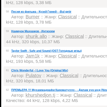
kHz, 128 kbps, 3,38 МБ
58
Песня из фильма - Кузей Гюней - -Bul getir
Bumer
Classical
Автор:
:: Жанр:
:: Длительность
kHz, 128 kbps, 3,78 МБ
59
Наимчон Махкамов - Интизори
shurik.allo
Classical
Автор:
:: Жанр:
:: Длительн
44 kHz, 320 kbps, 10,37 МБ
60
Taylor Swift - Safe and Sound (OST Голодные игры)
Jam1k
Classical
Автор:
:: Жанр:
:: Длительность
kHz, 193 kbps, 5,58 МБ
61
Chris Wonderful - I Love You (Original Mix)
Pulatov
Classical
Автор:
:: Жанр:
:: Длительност
kHz, 320 kbps, 18,01 МБ
62
ПРЕМЬЕРА !!! Мухаммадрафи Кароматулло - - Дилам хун шуд [New
khurshedjon.tj
Classical
Автор:
:: Жанр:
:: Длит
Качество: 44 kHz, 128 kbps, 4,22 МБ