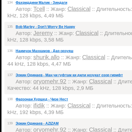
134
Фахриддини Малик - Зиндаги
Tcell
Classical
Автор:
:: Жанр:
:: Длительность:
kHz, 128 kbps, 4,49 МБ
135
Bob Marley - Don't Worry Be Happy
Jeremy
Classical
Автор:
:: Жанр:
:: Длительнос
kHz, 128 kbps, 3,58 МБ
136
Наимчон Махкамов - Дар орзуяш
shurik.allo
Classical
Автор:
:: Жанр:
:: Длитель
44 kHz, 128 kbps, 4,47 МБ
137
Эркин Одинаев - Ман чи гуфтам ки дили нозукат озор гирифт
oryomehr.92
Classical
Автор:
:: Жанр:
:: Длите
Качество: 44 kHz, 128 kbps, 2,9 МБ
138
Фарзонаи Хуршед - Чизе Нест
ifidik
Classical
Автор:
:: Жанр:
:: Длительность:
kHz, 192 kbps, 4,39 МБ
139
Эркин Одинаев - AZIZAM
oryomehr.92
Classical
Автор:
:: Жанр:
:: Длите