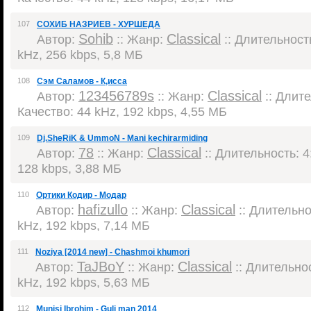
107
СОХИБ НАЗРИЕВ - ХУРШЕДА
Sohib
Classical
Автор:
:: Жанр:
:: Длительность
kHz, 256 kbps, 5,8 МБ
108
Сэм Саламов - К,исса
123456789s
Classical
Автор:
:: Жанр:
:: Длите
Качество: 44 kHz, 192 kbps, 4,55 МБ
109
Dj.SheRiK & UmmoN - Mani kechirarmiding
78
Classical
Автор:
:: Жанр:
:: Длительность: 4:
128 kbps, 3,88 МБ
110
Ортики Кодир - Модар
hafizullo
Classical
Автор:
:: Жанр:
:: Длительнос
kHz, 192 kbps, 7,14 МБ
111
Noziya [2014 new] - Chashmoi khumori
TaJBoY
Classical
Автор:
:: Жанр:
:: Длительнос
kHz, 192 kbps, 5,63 МБ
112
Munisi Ibrohim - Guli man 2014