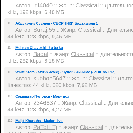
inf4040
Classical
Автор:
:: Жанр:
:: Длительнос
kHz, 192 kbps, 6,48 МБ
113
Абдухолик Суфиев - СБОРНИКИ Бадахшонй 1
Suraj.55
Classical
Автор:
:: Жанр:
:: Длительно
44 kHz, 128 kbps, 9,45 МБ
114
Mohsen Chavoshi - ko be ko
Badal
Classical
Автор:
:: Жанр:
:: Длительность
kHz, 282 kbps, 6,18 МБ
115
White StarS (Aziz & Jovid) - Чудои байни мо (JaDiDoN Pro)
subhon5647
Classical
Автор:
:: Жанр:
:: Длите
Качество: 44 kHz, 320 kbps, 7,92 МБ
116
Самандар Пулодов - Маку ноз
2346837
Classical
Автор:
:: Жанр:
:: Длительно
44 kHz, 128 kbps, 4,27 МБ
117
Majid Kharatha - Madar_live
PaTcH.Tj
Classical
Автор:
:: Жанр:
:: Длительно