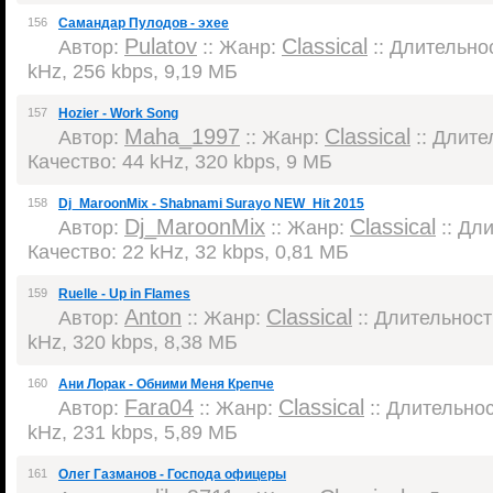
156
Самандар Пулодов - эхее
Pulatov
Classical
Автор:
:: Жанр:
:: Длительнос
kHz, 256 kbps, 9,19 МБ
157
Hozier - Work Song
Maha_1997
Classical
Автор:
:: Жанр:
:: Длител
Качество: 44 kHz, 320 kbps, 9 МБ
158
Dj_MaroonMix - Shabnami Surayo NEW_Hit 2015
Dj_MaroonMix
Classical
Автор:
:: Жанр:
:: Дли
Качество: 22 kHz, 32 kbps, 0,81 МБ
159
Ruelle - Up in Flames
Anton
Classical
Автор:
:: Жанр:
:: Длительность
kHz, 320 kbps, 8,38 МБ
160
Ани Лорак - Обними Меня Крепче
Fara04
Classical
Автор:
:: Жанр:
:: Длительност
kHz, 231 kbps, 5,89 МБ
161
Олег Газманов - Господа офицеры