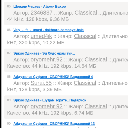
85
Шерали Чураев - Айоми Бахор
2346837
Classical
Автор:
:: Жанр:
:: Длительнос
44 kHz, 128 kbps, 9,36 МБ
86
Valy_-_ft_-_umed - dokhtare-hamsaye-bala
umed4ik
Classical
Автор:
:: Жанр:
:: Длительнос
kHz, 320 kbps, 10,22 МБ
87
Эркин Одинаев - Эй Худо ёрам туи...
oryomehr.92
Classical
Автор:
:: Жанр:
:: Длите
Качество: 44 kHz, 192 kbps, 14,64 МБ
88
Абдухолик Суфиев - СБОРНИКИ Бадахшонй 4
Suraj.55
Classical
Автор:
:: Жанр:
:: Длительнос
kHz, 128 kbps, 3,39 МБ
89
Эркин Одинаев - Шудам зорате...Падарчон
oryomehr.92
Classical
Автор:
:: Жанр:
:: Длител
Качество: 44 kHz, 192 kbps, 6,74 МБ
90
Абдухолик Суфиев - СБОРНИКИ Бадахшонй 13