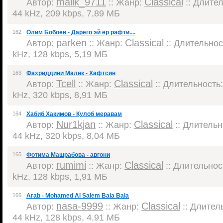
malik_9711
Classical
Автор:
:: Жанр:
:: Длител
44 kHz, 209 kbps, 7,89 МБ
162
Олим Бобоев - Дарего эй ёр рафти....
parken
Classical
Автор:
:: Жанр:
:: Длительност
kHz, 128 kbps, 5,19 МБ
163
Фахриддини Малик - Хафтсин
Tcell
Classical
Автор:
:: Жанр:
:: Длительность:
kHz, 320 kbps, 8,91 МБ
164
Хабиб Хакимов - Кулоб меравам
Nur1kjan
Classical
Автор:
:: Жанр:
:: Длительно
44 kHz, 320 kbps, 8,04 МБ
165
Фотима Машрабова - авгони
rumimi
Classical
Автор:
:: Жанр:
:: Длительност
kHz, 128 kbps, 1,91 МБ
166
Arab - Mohamed Al Salem Bala Bala
nasa-9999
Classical
Автор:
:: Жанр:
:: Длитель
44 kHz, 128 kbps, 4,91 МБ