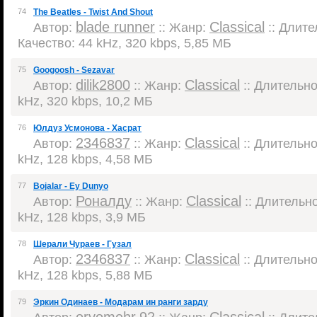
74
The Beatles - Twist And Shout
blade runner
Classical
Автор:
:: Жанр:
:: Длител
Качество: 44 kHz, 320 kbps, 5,85 МБ
75
Googoosh - Sezavar
dilik2800
Classical
Автор:
:: Жанр:
:: Длительнос
kHz, 320 kbps, 10,2 МБ
76
Юлдуз Усмонова - Хасрат
2346837
Classical
Автор:
:: Жанр:
:: Длительнос
kHz, 128 kbps, 4,58 МБ
77
Bojalar - Ey Dunyo
Роналду
Classical
Автор:
:: Жанр:
:: Длительно
kHz, 128 kbps, 3,9 МБ
78
Шерали Чураев - Гузал
2346837
Classical
Автор:
:: Жанр:
:: Длительнос
kHz, 128 kbps, 5,88 МБ
79
Эркин Одинаев - Модарам ин ранги зарду