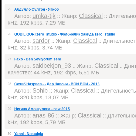
25
Абдулло Султон - Ягноб
umka-tjk
Classical
Автор:
:: Жанр:
:: Длительнос
kHz, 192 kbps, 7,29 МБ
26
QOBIL QORI zero_studio - Фолбинлик хакида zero_studio
sardor
Classical
Автор:
:: Жанр:
:: Длительность
kHz, 32 kbps, 3,74 МБ
27
Faxo - Ben Seviyorum seni
saidbekjon_93
Classical
Автор:
:: Жанр:
:: Длит
Качество: 44 kHz, 192 kbps, 5,51 МБ
28
Сохиб Назриев - - Дар Чавони - ВОЙ ВОЙ - 2013
Sohib
Classical
Автор:
:: Жанр:
:: Длительность:
kHz, 320 kbps, 13,07 МБ
29
Нигина Амонкулова - new 2015
anas-86
Classical
Автор:
:: Жанр:
:: Длительнос
kHz, 192 kbps, 5,79 МБ
30
Yanni - Nostalgia