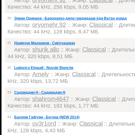
oryomehr.92
Classical
Автор:
:: Жанр:
:: Длител
Качество: 44 kHz, 256 kbps, 9,05 МБ
80
Эркин Одинаев - Бародархо дили гамдидаам ёди Ватан дорад
oryomehr.92
Classical
Автор:
:: Жанр:
:: Длител
Качество: 44 kHz, 128 kbps, 8,47 МБ
81
Наимчон Махкамов - Сиёхчашмак
shurik.allo
Classical
Автор:
:: Жанр:
:: Длительн
44 kHz, 320 kbps, 8,51 МБ
82
Ludovico Einaudi - Nuvole Bianche
Amely
Classical
Автор:
:: Жанр:
:: Длительность
kHz, 320 kbps, 13,72 МБ
83
Садриддин Н - Садриддин Н
shahrom4647
Classical
Автор:
:: Жанр:
:: Длит
Качество: 44 kHz, 192 kbps, 1,77 МБ
84
Бахром Гафури - Бегона (NEW 2014)
ov3r1ord
Classical
Автор:
:: Жанр:
:: Длительно
kHz, 128 kbps, 4,43 МБ