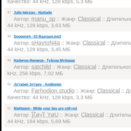
Качество: 44 kHz, 128 kbps, 5,3 МБ
47
Julio Iglesias - Nathalie
manu_sp
Classical
Автор:
:: Жанр:
:: Длительно
44 kHz, 128 kbps, 3,63 МБ
48
Googoosh - 03 Baaraan.mp3
sHaytoN4a
Classical
Автор:
:: Жанр:
:: Длитель
44 kHz, 128 kbps, 3,45 МБ
49
Набичон Имомов - Туйлар Муборак
satchild
Classical
Автор:
:: Жанр:
:: Длительност
kHz, 256 kbps, 7,02 МБ
50
Jo'rabek Jo'raev - Andijonim
Farhodjon.studio
Classical
Автор:
:: Жанр:
:: Д
Качество: 44 kHz, 128 kbps, 3,3 МБ
51
Nightwish - While your lips are still red
)̲̅ζø√ξ YøU
Classical
Автор:
:: Жанр:
:: Длительн
44 kHz, 184 kbps, 5,69 МБ