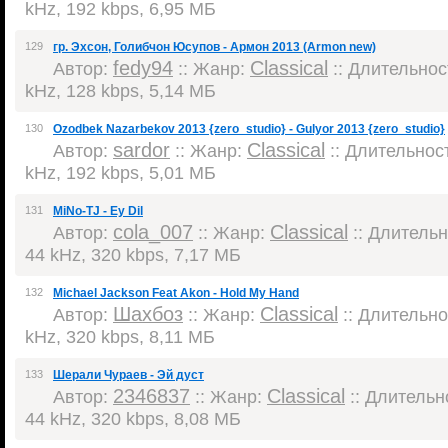
kHz, 192 kbps, 6,95 МБ
129
гр. Эхсон, Голибчон Юсупов - Армон 2013 (Armon new)
fedy94
Classical
Автор:
:: Жанр:
:: Длительност
kHz, 128 kbps, 5,14 МБ
130
Ozodbek Nazarbekov 2013 {zero_studio} - Gulyor 2013 {zero_studio}
sardor
Classical
Автор:
:: Жанр:
:: Длительност
kHz, 192 kbps, 5,01 МБ
131
MiNo-TJ - Ey Dil
cola_007
Classical
Автор:
:: Жанр:
:: Длительно
44 kHz, 320 kbps, 7,17 МБ
132
Michael Jackson Feat Akon - Hold My Hand
Шахбоз
Classical
Автор:
:: Жанр:
:: Длительнос
kHz, 320 kbps, 8,11 МБ
133
Шерали Чураев - Эй дуст
2346837
Classical
Автор:
:: Жанр:
:: Длительно
44 kHz, 320 kbps, 8,08 МБ