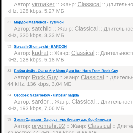
virmaker
Classical
Автор:
:: Жанр:
:: Длительнос
kHz, 128 kbps, 5,27 МБ
31
Мардон Мавлонов - Тутичон
satchild
Classical
Автор:
:: Жанр:
:: Длительност
kHz, 320 kbps, 3,33 МБ
32
Siavash Ghomayshi - BAROON
kudrat
Classical
Автор:
:: Жанр:
:: Длительность
kHz, 128 kbps, 5,18 МБ
33
Бобои Файз - Очата бгу Мара Дига Кал Нага From Rock Guy
Rock Guy
Classical
Автор:
:: Жанр:
:: Длительн
44 kHz, 136 kbps, 3,04 МБ
34
Ozodbek Nazarbekov - ustozlar haqida
sardor
Classical
Автор:
:: Жанр:
:: Длительность
kHz, 192 kbps, 7,06 МБ
35
Эркин Одинаев - Хар руз туро бинаму хар бор бимирам
oryomehr.92
Classical
Автор:
:: Жанр:
:: Длител
Качество: 44 kHz, 128 kbps, 6,55 МБ