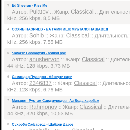
3
Ed Sheeran - Kiss Me
Pulatov
Classical
Автор:
:: Жанр:
:: Длительность
kHz, 256 kbps, 8,5 МБ
4
СОХИБ НАЗРИЕВ - БА ГАМИ ИШК МУБТАЛО НАШАВЕД
Sohib
Classical
Автор:
:: Жанр:
:: Длительность: 
kHz, 256 kbps, 7,55 МБ
5
Siavash Ghomayshi - ashkoi pok
anushervon
Classical
Автор:
:: Жанр:
:: Длитель
44 kHz, 128 kbps, 3,73 МБ
6
Самандар Пулодов - Ай шухи пари
2346837
Classical
Автор:
:: Жанр:
:: Длительнос
kHz, 128 kbps, 6,76 МБ
7
Минарет -Рустам Саидмуродов - Аз Бода харобам
Rahmonov
Classical
Автор:
:: Жанр:
:: Длительн
44 kHz, 320 kbps, 10,53 МБ
8
Сухроби Сафарзод - Шабхои Дароз