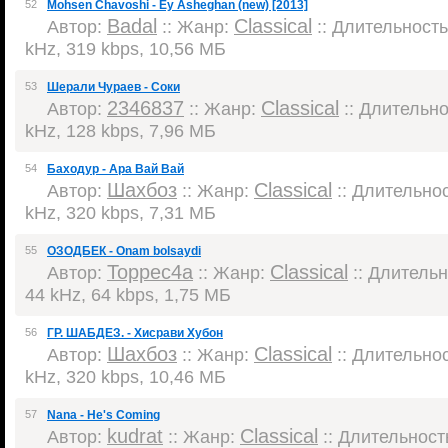
52
Mohsen Chavoshi - Ey Asheghan (new) [2013]
Badal
Classical
Автор:
:: Жанр:
:: Длительность:
kHz, 319 kbps, 10,56 МБ
53
Шерали Чураев - Соки
2346837
Classical
Автор:
:: Жанр:
:: Длительнос
kHz, 128 kbps, 7,96 МБ
54
Баходур - Ара Вай Вай
Шахбоз
Classical
Автор:
:: Жанр:
:: Длительнос
kHz, 320 kbps, 7,31 МБ
55
ОЗОДБЕК - Onam bolsaydi
Торрес4а
Classical
Автор:
:: Жанр:
:: Длительно
44 kHz, 64 kbps, 1,75 МБ
56
ГР. ШАБДЕЗ. - Хисрави Хубон
Шахбоз
Classical
Автор:
:: Жанр:
:: Длительнос
kHz, 320 kbps, 10,46 МБ
57
Nana - He's Coming
kudrat
Classical
Автор:
:: Жанр:
:: Длительность