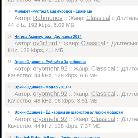
36
Минарет -Рустам Саидмуродов - Ёраки ма
Rahmonov
Classical
Автор:
:: Жанр:
:: Длитель
44 kHz, 192 kbps, 6,09 МБ
37
Нигина Амонкулова - Дилнавоз 2014
ov3r1ord
Classical
Автор:
:: Жанр:
:: Длительно
kHz, 128 kbps, 4,1 МБ
38
Эркин Одинаев - Рубоиёти Зарафшони
oryomehr.92
Classical
Автор:
:: Жанр:
:: Длител
Качество: 44 kHz, 128 kbps, 6,6 МБ
39
Эркин Одинаев - Модар 2013++
oryomehr.92
Classical
Автор:
:: Жанр:
:: Длител
Качество: 48 kHz, 96 kbps, 3,51 МБ
40
Эркин Одинаев - Ёд кардам ин шабистон аллахои модарам
oryomehr.92
Classical
Автор:
:: Жанр:
:: Длител
Качество: 44 kHz, 128 kbps, 7,37 МБ
41
Ulug`bek Rahmatullayev - Jonim russian version