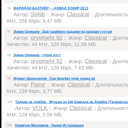
96
ФАРИДАИ БАХТИЁР - - АХМАД ЗОХИР 2013
Sohib
Classical
Автор:
:: Жанр:
:: Длительность:
kHz, 256 kbps, 9,47 МБ
97
Эркин Одинаев - Дар гарибихо падарро ёд кардам сухтам
oryomehr.92
Classical
Автор:
:: Жанр:
:: Длите
Качество: 44 kHz, 128 kbps, 11,58 МБ
98
Эркин Одинаев - туёна дуст
oryomehr.92
Classical
Автор:
:: Жанр:
:: Длител
Качество: 44 kHz, 128 kbps, 7,62 МБ
99
Фуркат Шохалилов - Сар базебат пуре ханда ве
Pamir
Classical
Автор:
:: Жанр:
:: Длительность:
kHz, 128 kbps, 3,77 МБ
100
Таджик на домбре - Музыка из к/ф Бригада на Домбре (Таджикска
VOLK
Classical
Автор:
:: Жанр:
:: Длительность
kHz, 128 kbps, 0,56 МБ
101
Наимчон Махкамов - Ушоки Истаравшан