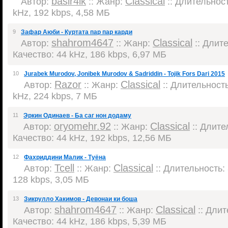
basir4ik
Classical
Автор:
:: Жанр:
:: Длительност
kHz, 192 kbps, 4,58 МБ
9
Зафар Аюби - Куртата пар пар карди
shahrom4647
Classical
Автор:
:: Жанр:
:: Длите
Качество: 44 kHz, 186 kbps, 6,97 МБ
10
Jurabek Murodov, Jonibek Murodov & Sadriddin - Tojik Fors Dari 2015
Razor
Classical
Автор:
:: Жанр:
:: Длительность:
kHz, 224 kbps, 7 МБ
11
Эркин Одинаев - Ба саг нон додаму
oryomehr.92
Classical
Автор:
:: Жанр:
:: Длител
Качество: 44 kHz, 192 kbps, 12,56 МБ
12
Фахриддини Малик - Туёна
Tcell
Classical
Автор:
:: Жанр:
:: Длительность: 
128 kbps, 3,05 МБ
13
Зикрулло Хакимов - Девонаи ки боша
shahrom4647
Classical
Автор:
:: Жанр:
:: Длит
Качество: 44 kHz, 186 kbps, 5,39 МБ