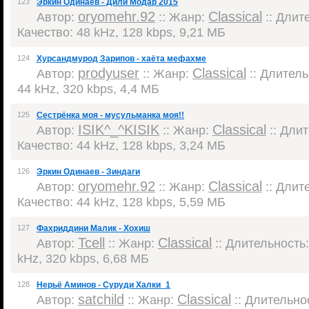
123
Эркин Одинаев - Дили Модар 2015
oryomehr.92
Classical
Автор:
:: Жанр:
:: Длите
Качество: 48 kHz, 128 kbps, 9,21 МБ
124
Хурсандмурод Зарипов - хаёта мефахме
prodyuser
Classical
Автор:
:: Жанр:
:: Длитель
44 kHz, 320 kbps, 4,4 МБ
125
Сестрёнка моя - мусульманка моя!!
ISIK^_^KISIK
Classical
Автор:
:: Жанр:
:: Длит
Качество: 44 kHz, 128 kbps, 3,24 МБ
126
Эркин Одинаев - Зиндаги
oryomehr.92
Classical
Автор:
:: Жанр:
:: Длите
Качество: 44 kHz, 128 kbps, 5,59 МБ
127
Фахриддини Малик - Хохиш
Tcell
Classical
Автор:
:: Жанр:
:: Длительность:
kHz, 320 kbps, 6,68 МБ
128
Нерьё Аминов - Суруди Халки_1
satchild
Classical
Автор:
:: Жанр:
:: Длительнос