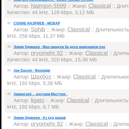
Naimjon-5599
Classical
Автор:
:: Жанр:
:: Длит
Качество: 44 kHz, 128 kbps, 3,12 МБ
42
СОХИБ НАЗРИЕВ - МОДАР
Sohib
Classical
Автор:
:: Жанр:
:: Длительность:
kHz, 256 kbps, 11,37 МБ
43
Эркин Одинаев - Ман омадум ба деха наменамои оча
oryomehr.92
Classical
Автор:
:: Жанр:
:: Длител
Качество: 44 kHz, 320 kbps, 15,38 МБ
44
Joe Dassin - Nostalgie
Шахбоз
Classical
Автор:
:: Жанр:
:: Длительнос
kHz, 192 kbps, 5,38 МБ
45
Аврангзеб . - духтари Мастчох .
ligato
Classical
Автор:
:: Жанр:
:: Длительность:
kHz, 192 kbps, 6,7 МБ
46
Эркин Одинаев - Аз худ марав
oryomehr.92
Classical
Автор:
:: Жанр:
:: Длител