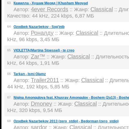
63
Камилла - Хушам Меояд | Khusham Meoyad
4ever Records
Classical
Автор:
:: Жанр:
:: Дли
Качество: 44 kHz, 224 kbps, 6,87 МБ
64
Ozodbek Nazarbekov - Sog'inib
Роналду
Classical
Автор:
:: Жанр:
:: Длительно
kHz, 96 kbps, 3,45 МБ
65
VIOLETTA(Martina Stoessel) - te creo
Zar™
Classical
Автор:
:: Жанр:
:: Длительность:
kHz, 64 kbps, 1,91 МБ
66
Tarkan - Ismi Olamz
Trailer2011
Classical
Автор:
:: Жанр:
:: Длитель
44 kHz, 192 kbps, 5,85 МБ
67
Nigina Amonqulova feat. Khusrav Amonqulov - Boshem (2o13) - Bosh
Dmoney
Classical
Автор:
:: Жанр:
:: Длительнос
kHz, 320 kbps, 9,54 МБ
68
Ozodbek Nazarbekov 2013 (zero_stdio) - Bedorman (zero_stdio)
sardor
Classical
Автор:
:: Жанр:
:: Длительность