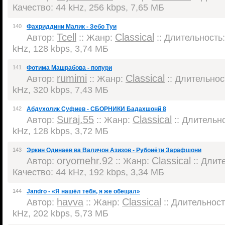
Качество: 44 kHz, 256 kbps, 7,65 МБ
140
Фахриддини Малик - Зебо Туи
Tcell
Classical
Автор:
:: Жанр:
:: Длительность:
kHz, 128 kbps, 3,74 МБ
141
Фотима Машрабова - попури
rumimi
Classical
Автор:
:: Жанр:
:: Длительност
kHz, 320 kbps, 7,43 МБ
142
Абдухолик Суфиев - СБОРНИКИ Бадахшонй 8
Suraj.55
Classical
Автор:
:: Жанр:
:: Длительно
kHz, 128 kbps, 3,72 МБ
143
Эркин Одинаев ва Валичон Азизов - Рубоиёти Зарафшони
oryomehr.92
Classical
Автор:
:: Жанр:
:: Длите
Качество: 44 kHz, 192 kbps, 3,34 МБ
144
Jandro - «Я нашёл тебя, я же обещал»
havva
Classical
Автор:
:: Жанр:
:: Длительность
kHz, 202 kbps, 5,73 МБ