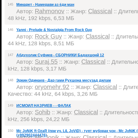
145
Минарет - Намерави аз ёди ман
Rahmonov
Classical
Автор:
:: Жанр:
:: Длитель
48 kHz, 192 kbps, 6,53 МБ
146
Yanni - Prelude & Nostalgia From Rock Guy
Rock Guy
Classical
Автор:
:: Жанр:
:: Длительн
44 kHz, 128 kbps, 8,51 МБ
147
Абдухолик Суфиев - СБОРНИКИ Бадахшонй 12
Suraj.55
Classical
Автор:
:: Жанр:
:: Длительно
kHz, 128 kbps, 3,17 МБ
148
Эркин Одинаев - Дар гами Рухшона месузад дилам
oryomehr.92
Classical
Автор:
:: Жанр:
:: Длите
Качество: 44 kHz, 64 kbps, 3,26 МБ
149
ИСМОИЛ НАЗРИЕВ - - ФАЛАК
Sohib
Classical
Автор:
:: Жанр:
:: Длительность
kHz, 256 kbps, 24,22 МБ
150
Mc JoNiK ft OzaR (при уч. LiL JoViD) - туят муборак чон - Mc JoNi
(+992902444476)
Mc Jonik
Classical
Автор:
:: Жанр:
:: Длительно