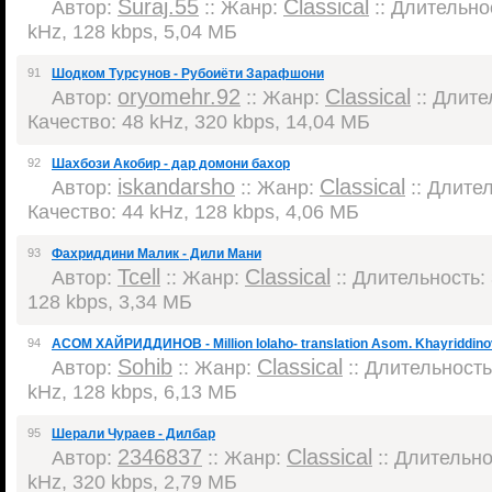
Suraj.55
Classical
Автор:
:: Жанр:
:: Длительнос
kHz, 128 kbps, 5,04 МБ
91
Шодком Турсунов - Рубоиёти Зарафшони
oryomehr.92
Classical
Автор:
:: Жанр:
:: Длител
Качество: 48 kHz, 320 kbps, 14,04 МБ
92
Шахбози Акобир - дар домони бахор
iskandarsho
Classical
Автор:
:: Жанр:
:: Длител
Качество: 44 kHz, 128 kbps, 4,06 МБ
93
Фахриддини Малик - Дили Мани
Tcell
Classical
Автор:
:: Жанр:
:: Длительность: 
128 kbps, 3,34 МБ
94
АСОМ ХАЙРИДДИНОВ - Million lolaho- translation Asom. Khayriddin
Sohib
Classical
Автор:
:: Жанр:
:: Длительность:
kHz, 128 kbps, 6,13 МБ
95
Шерали Чураев - Дилбар
2346837
Classical
Автор:
:: Жанр:
:: Длительнос
kHz, 320 kbps, 2,79 МБ