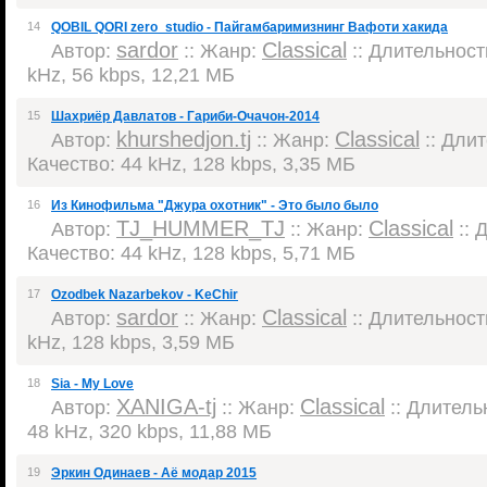
14
QOBIL QORI zero_studio - Пайгамбаримизнинг Вафоти хакида
sardor
Classical
Автор:
:: Жанр:
:: Длительность
kHz, 56 kbps, 12,21 МБ
15
Шахриёр Давлатов - Гариби-Очачон-2014
khurshedjon.tj
Classical
Автор:
:: Жанр:
:: Длит
Качество: 44 kHz, 128 kbps, 3,35 МБ
16
Из Кинофильма "Джура охотник" - Это было было
TJ_HUMMER_TJ
Classical
Автор:
:: Жанр:
:: 
Качество: 44 kHz, 128 kbps, 5,71 МБ
17
Ozodbek Nazarbekov - KeChir
sardor
Classical
Автор:
:: Жанр:
:: Длительность
kHz, 128 kbps, 3,59 МБ
18
Sia - My Love
XANIGA-tj
Classical
Автор:
:: Жанр:
:: Длительн
48 kHz, 320 kbps, 11,88 МБ
19
Эркин Одинаев - Аё модар 2015