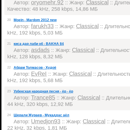
oryomehr.92
Classical
Автор:
:: Жанр:
:: Длител
Качество: 48 kHz, 258 kbps, 14,86 МБ
20
Moein - Mardom 2012 new
farukh33
Classical
Автор:
:: Жанр:
:: Длительнос
kHz, 192 kbps, 5,03 МБ
21
киса дар лаби об - BAKHA 84
asdads
Classical
Автор:
:: Жанр:
:: Длительност
kHz, 128 kbps, 8,32 МБ
22
Абрам Толмасов - Худоё
EvReI
Classical
Автор:
:: Жанр:
:: Длительность
kHz, 192 kbps, 5,68 МБ
23
Узбекская народная песня - ёр - ёр
Trance85
Classical
Автор:
:: Жанр:
:: Длительно
44 kHz, 320 kbps, 12,92 МБ
24
Шерали Жураев - Мукаддас аёл
Umedjon93
Classical
Автор:
:: Жанр:
:: Длитель
22 kHz, 32 kbps, 1,81 МБ