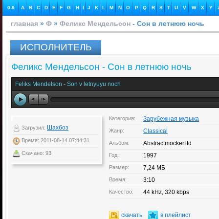
0-9
A
B
C
D
E
F
G
H
I
J
K
L
M
N
O
P
Q
R
S
T
U
V
W
X
Y
главная
»
Ф
»
Феликс Мендельсон
- Сон в летнюю ночь
ИСПОЛНИТЕЛЬ
Феликс Мендельсон - Сон в летнюю ночь
Feliks Mendelson - Son v letnyuyu noch
Категория:
Зарубежная музыка
Шахбоз
Загрузил:
Жанр:
Classical
Время: 2011-08-14 07:44:31
Альбом:
Abstractmocker.ltd
Скачано: 93
Год:
1997
Размер:
7,24 МБ
Время:
3:10
Качество:
44 kHz, 320 kbps
скачать
в плейлист