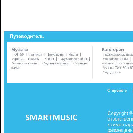
Путеводитель
Музыка
Категории
|
|
|
|
ТОП 50
Новинки
Плейлисты
Чарты
Таджикская музыка
|
|
|
|
|
Афиша
Релизы
Клипы
Таджикские клипы
Узбекские песни
|
|
|
Узбекские клипы
Слушать музыку
Слушать
музыка
Восточна
радио
Музыка 70-х 80-х 9
Саундтреки
|
О проекте
Copyright 
ответствен
комментари
размещены 