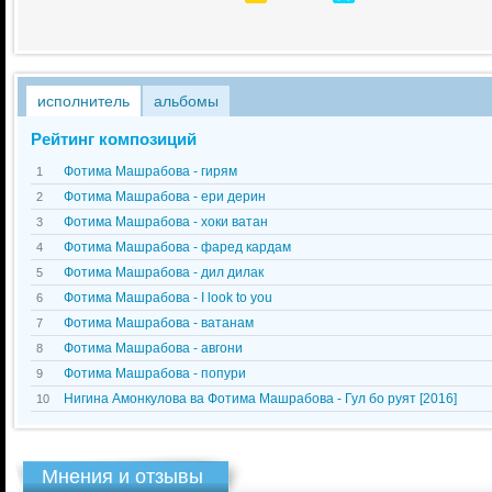
исполнитель
альбомы
Рейтинг композиций
Фотима Машрабова - гирям
1
Фотима Машрабова - ери дерин
2
Фотима Машрабова - хоки ватан
3
Фотима Машрабова - фаред кардам
4
Фотима Машрабова - дил дилак
5
Фотима Машрабова - I look to you
6
Фотима Машрабова - ватанам
7
Фотима Машрабова - авгони
8
Фотима Машрабова - попури
9
Нигина Амонкулова ва Фотима Машрабова - Гул бо руят [2016]
10
Мнения и отзывы