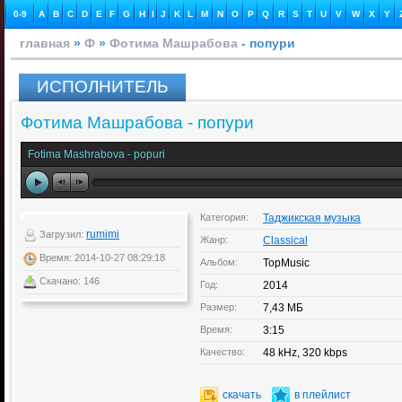
0-9
A
B
C
D
E
F
G
H
I
J
K
L
M
N
O
P
Q
R
S
T
U
V
W
X
Y
главная
»
Ф
»
Фотима Машрабова
- попури
ИСПОЛНИТЕЛЬ
Фотима Машрабова - попури
Fotima Mashrabova - popuri
Категория:
Таджикская музыка
rumimi
Загрузил:
Жанр:
Classical
Время: 2014-10-27 08:29:18
Альбом:
TopMusic
Скачано: 146
Год:
2014
Размер:
7,43 МБ
Время:
3:15
Качество:
48 kHz, 320 kbps
скачать
в плейлист