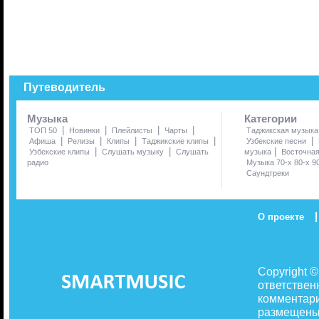
Путеводитель
Музыка
Категории
|
|
|
|
ТОП 50
Новинки
Плейлисты
Чарты
Таджикская музыка
|
|
|
|
|
Афиша
Релизы
Клипы
Таджикские клипы
Узбекские песни
|
|
|
Узбекские клипы
Слушать музыку
Слушать
музыка
Восточна
радио
Музыка 70-х 80-х 9
Саундтреки
|
О проекте
Copyright 
ответствен
комментари
размещены 