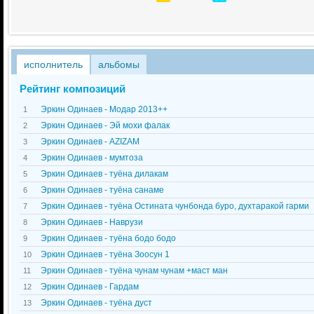
исполнитель
альбомы
Рейтинг композиций
Эркин Одинаев - Модар 2013++
1
Эркин Одинаев - Эй мохи фалак
2
Эркин Одинаев - AZIZAM
3
Эркин Одинаев - мумтоза
4
Эркин Одинаев - туёна дилакам
5
Эркин Одинаев - туёна санаме
6
Эркин Одинаев - туёна Остината чунбонда буро, духтаракой гарми
7
Эркин Одинаев - Наврузи
8
Эркин Одинаев - туёна бодо бодо
9
Эркин Одинаев - туёна Зоосун 1
10
Эркин Одинаев - туёна чунам чунам +маст ман
11
Эркин Одинаев - Гардам
12
Эркин Одинаев - туёна дуст
13