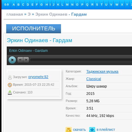
0-9
A
B
C
D
E
F
G
H
I
J
K
L
M
N
O
P
Q
R
S
T
U
V
W
X
Y
главная
»
Э
»
Эркин Одинаев
- Гардам
ИСПОЛНИТЕЛЬ
Эркин Одинаев - Гардам
Erkin Odinaev - Gardam
Категория:
Таджикская музыка
oryomehr.92
Загрузил:
Жанр:
Classical
Время: 2015-07-23 22:25:42
Альбом:
Ширу шакар
Скачано: 110
Год:
2015
Размер:
5,28 МБ
Время:
3:51
Качество:
44 kHz, 192 kbps
скачать
в плейлист