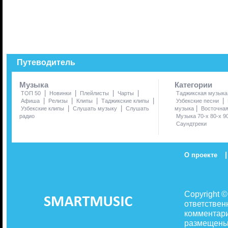
Путеводитель
Музыка
Категории
|
|
|
|
ТОП 50
Новинки
Плейлисты
Чарты
Таджикская музыка
|
|
|
|
|
Афиша
Релизы
Клипы
Таджикские клипы
Узбекские песни
|
|
|
Узбекские клипы
Слушать музыку
Слушать
музыка
Восточна
радио
Музыка 70-х 80-х 9
Саундтреки
|
О проекте
Copyright 
ответствен
комментари
размещены 