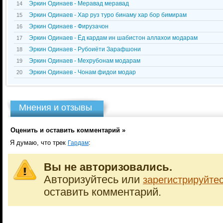
Эркин Одинаев - Меравад меравад
14
Эркин Одинаев - Хар руз туро бинаму хар бор бимирам
15
Эркин Одинаев - Фирузачон
16
Эркин Одинаев - Ёд кардам ин шабистон аллахои модарам
17
Эркин Одинаев - Рубоиёти Зарафшони
18
Эркин Одинаев - Мехрубонам модарам
19
Эркин Одинаев - Чонам фидои модар
20
Мнения и отзывы
Оценить и оставить комментарий »
Я думаю, что трек
:
Гардам
Вы не авторизовались.
Авторизуйтесь или
зарегистрируйте
оставить комментарий.