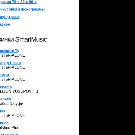
узыка 70-х 80-х 90-х
инусовки и фонограммы
аундтреки
азное
инки SmartMusic
аркасти Ту
isTeR-ALONE
аред Назан
isTeR-ALONE
амом
isTeR-ALONE
евафо
LIJON-YUSUPOV. TJ
ариям
абор Юсуфи
iss
isTeR-ALONE
hudo
ilshod Plus