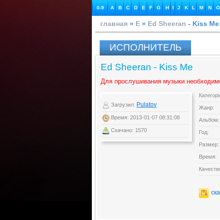
0-9
A
B
C
D
E
F
G
H
I
J
K
L
M
N
O
главная
»
E
»
Ed Sheeran
- Kiss Me
ИСПОЛНИТЕЛЬ
Ed Sheeran - Kiss Me
Для прослушивания музыки необходим
Категор
Pulatov
Загрузил:
Жанр:
Время: 2013-01-07 08:31:08
Альбом:
Скачано: 1570
Год:
Размер:
Время:
Качеств
ск