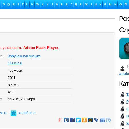
P
Q
R
S
T
U
V
W
X
Y
Z
А
Б
В
Г
Д
Е
Ж
З
И
К
Л
М
Н
О
П
Ре
Ка
о установить
Adobe Flash Player
.
ия:
Зарубежная музыка
Бу
Classical
Н
TopMusic
альб
2011
Кат
8,5 МБ
4:39
Т
о:
44 kHz, 256 kbps
Р
З
ачать
в плейлист
В
У