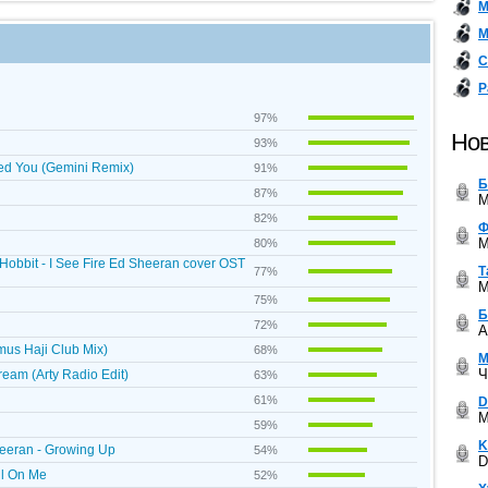
М
М
С
Р
97%
Нов
93%
ed You (Gemini Remix)
91%
Б
87%
M
82%
Ф
M
80%
Hobbit - I See Fire Ed Sheeran cover OST
Т
77%
M
75%
Б
72%
A
mus Haji Club Mix)
68%
М
Ч
eam (Arty Radio Edit)
63%
61%
D
M
59%
K
eeran - Growing Up
54%
D
ll On Me
52%