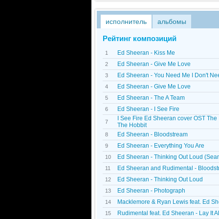
исполнитель
альбомы
Рейтинг композиций
Ed Sheeran - Kiss Me
1
Ed Sheeran - Give Me Love
2
Ed Sheeran - You Need Me I Don't Ne
3
Ed Sheeran - Give Me Love
4
Ed Sheeran - The A Team
5
Ed Sheeran - I See Fire
6
I See Fire Ed Sheeran cover OST The 
7
The Hobbit
Ed Sheeran - Bloodstream
8
Ed Sheeran - Everything You Are
9
Ed Sheeran - Thinking Out Loud (Sea
10
Ed Sheeran and Rudimental - Bloodstr
11
Ed Sheeran - Thinking Out Loud
12
Ed Sheeran - Photograph
13
Macklemore & Ryan Lewis feat. Ed Sh
14
Rudimental feat. Ed Sheeran - Lay It A
15