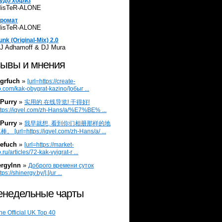
удо хофиз
isTeR-ALONE
ромат
isTeR-ALONE
unk (Original-Mix) 2.0
J Adhamoff & DJ Mura
ывы и мнения
grfuch
»
[url=https://create-
.com/kak-obygrat-kazino/]обыг ...
Purry
»
实用的 在线导览! 干得好!
ttps://iqvel.com/zh-Hans/a/%E7%BE% ...
Purry
»
我早就想, 看到你们相册那样的地
 [url=https://iqvel.com/zh-Hans/a/ ...
efuch
»
[url=https://market-
.ru/articles/72-kak-vyigrat-r ...
ergylnn
»
Доброго времени суток
tps://shinergy.by/].[/ur ...
недельные чарты
he Official UK Top 40