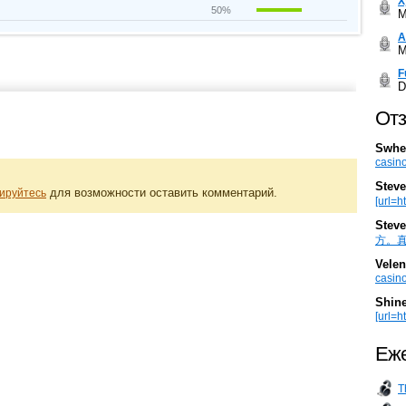
Х
50%
M
А
M
F
D
Отз
Swhe
casino
Steve
для возможности оставить комментарий.
ируйтесь
[url=h
Steve
方。真棒。
Velen
casino
Shin
[url=ht
Еже
T