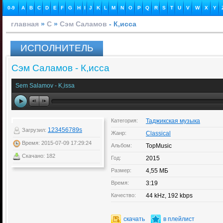
0-9
A
B
C
D
E
F
G
H
I
J
K
L
M
N
O
P
Q
R
S
T
U
V
W
X
Y
главная
»
С
»
Сэм Саламов
- К,исса
ИСПОЛНИТЕЛЬ
Сэм Саламов - К,исса
Sem Salamov - K,issa
Категория:
Таджикская музыка
123456789s
Загрузил:
Жанр:
Classical
Время: 2015-07-09 17:29:24
Альбом:
TopMusic
Скачано: 182
Год:
2015
Размер:
4,55 МБ
Время:
3:19
Качество:
44 kHz, 192 kbps
скачать
в плейлист