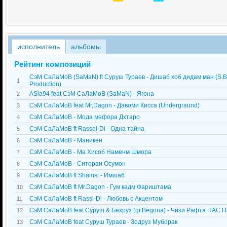
исполнитель
альбомы
Рейтинг композиций
СэМ СаЛаМоВ (SaMaN) ft Суруш Тураев - Дишаб хоб дидам ман (S.B
1
Production)
ASia94 feat СэМ СаЛаМоВ (SaMaN) - Ягона
2
СэМ СаЛаМоВ feat Mr,Dagon - Давоми Кисса (Undergraund)
3
СэМ СаЛаМоВ - Мода мефора Дхтаро
4
СэМ СаЛаМоВ ft Rassel-Di - Одна тайна
5
СэМ СаЛаМоВ - Маникен
6
СэМ СаЛаМоВ - Ма Хисоб Наменм Шмора
7
СэМ СаЛаМоВ - Ситораи Осумон
8
СэМ СаЛаМоВ ft Shamsi - Имшаб
9
СэМ СаЛаМоВ ft Mr.Dagon - Гум кадм Фариштама
10
СэМ СаЛаМоВ ft Rassl-Di - Любовь с Акцентом
11
СэМ СаЛаМоВ feat Суруш & Бехруз (gr.Begona) - Чизи Рафта ПАС 
12
СэМ СаЛаМоВ feat Суруш Тураев - Зодруз Муборак
13