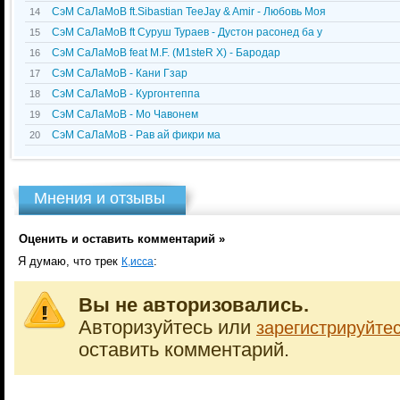
СэМ СаЛаМоВ ft.Sibastian TeeJay & Amir - Любовь Моя
14
СэМ СаЛаМоВ ft Суруш Тураев - Дустон расонед ба у
15
СэМ СаЛаМоВ feat M.F. (M1steR X) - Бародар
16
СэМ СаЛаМоВ - Кани Гзар
17
СэМ СаЛаМоВ - Кургонтеппа
18
СэМ СаЛаМоВ - Мо Чавонем
19
СэМ СаЛаМоВ - Рав ай фикри ма
20
Мнения и отзывы
Оценить и оставить комментарий »
Я думаю, что трек
:
К,исса
Вы не авторизовались.
Авторизуйтесь или
зарегистрируйте
оставить комментарий.