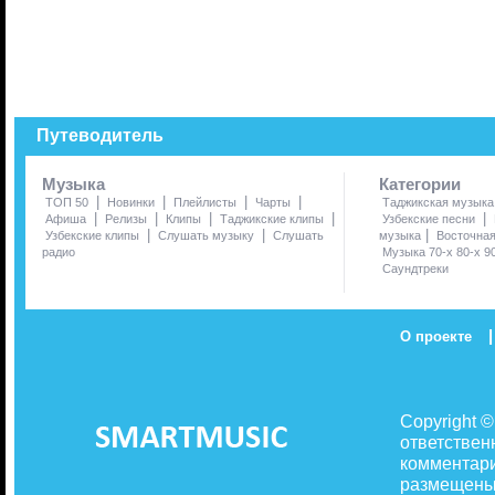
Путеводитель
Музыка
Категории
|
|
|
|
ТОП 50
Новинки
Плейлисты
Чарты
Таджикская музыка
|
|
|
|
|
Афиша
Релизы
Клипы
Таджикские клипы
Узбекские песни
|
|
|
Узбекские клипы
Слушать музыку
Слушать
музыка
Восточна
радио
Музыка 70-х 80-х 9
Саундтреки
|
О проекте
Copyright 
ответствен
комментари
размещены 