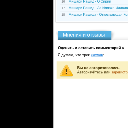
Мишари Рашид - О Сирии
16
Мишари Рашид - Ла Иллаха Иллало
17
Мишари Рашида - Открывающая Кор
18
Мнения и отзывы
Оценить и оставить комментарий »
Я думаю, что трек
:
Рахман
Вы не авторизовались.
Авторизуйтесь или
зарегистр