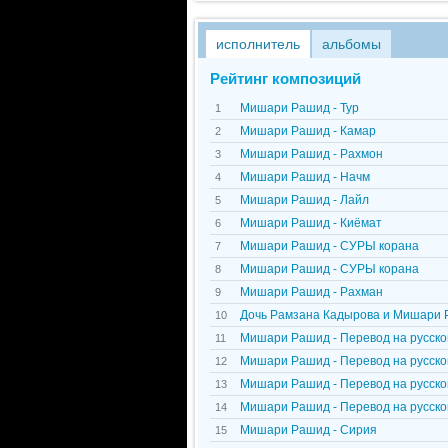
исполнитель
альбомы
Рейтинг композиций
Мишари Рашид - Тур
1
Мишари Рашид - Камар
2
Мишари Рашид - Рахмон
3
Мишари Рашид - Начм
4
Мишари Рашид - Лайл
5
Мишари Рашид - Киёмат
6
Мишари Рашид - СУРЫ корана
7
Мишари Рашид - СУРЫ корана
8
Мишари Рашид - Рахман
9
Дочь Рамзана Кадырова и Мишари 
10
Мишари Рашид - Перевод на русско
11
Мишари Рашид - Перевод на русско
12
Мишари Рашид - Перевод на русск
13
Мишари Рашид - Перевод на русск
14
Мишари Рашид - Сирия
15