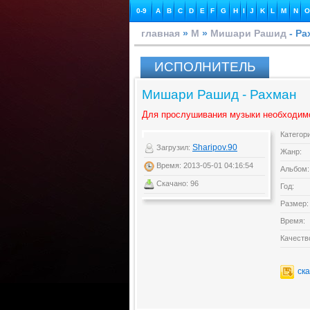
0-9
A
B
C
D
E
F
G
H
I
J
K
L
M
N
O
главная
»
М
»
Мишари Рашид
- Ра
ИСПОЛНИТЕЛЬ
Мишари Рашид - Рахман
Для прослушивания музыки необходим
Категор
Sharipov.90
Загрузил:
Жанр:
Время: 2013-05-01 04:16:54
Альбом:
Скачано: 96
Год:
Размер:
Время:
Качеств
ск