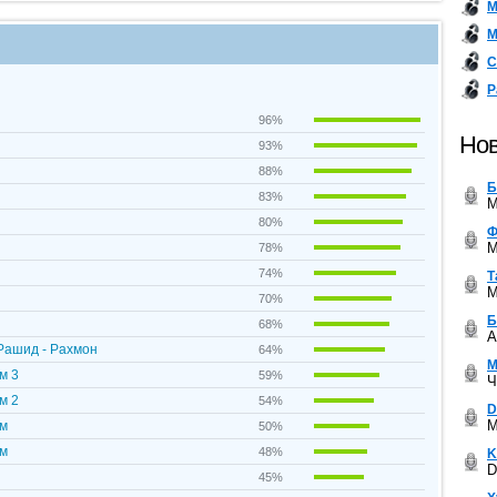
М
М
С
Р
96%
Нов
93%
88%
Б
83%
M
80%
Ф
M
78%
74%
Т
M
70%
Б
68%
A
Рашид - Рахмон
64%
М
м 3
59%
Ч
м 2
54%
D
M
ом
50%
ом
48%
K
D
45%