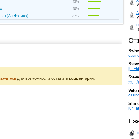
Х
43%
M
х
40%
А
ан (Ал-Фатиха)
37%
M
F
D
Отз
Swhe
casino
Steve
[url=h
Steve
для возможности оставить комментарий.
ируйтесь
方。真棒。
Velen
casino
Shin
[url=ht
Еже
T