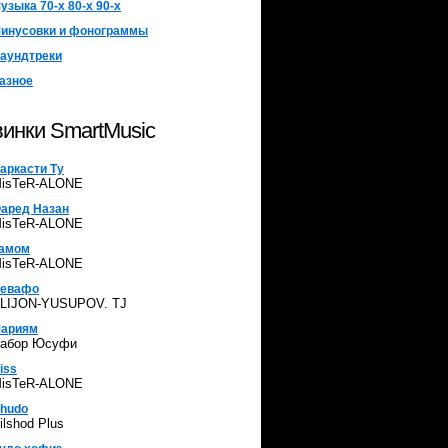
узыка 70-х 80-х 90-х
инусовки и фонограммы
аундтреки
азное
инки SmartMusic
аркасти Ту
isTeR-ALONE
аред Назан
isTeR-ALONE
амом
isTeR-ALONE
евафо
LIJON-YUSUPOV. TJ
ариям
абор Юсуфи
iss
isTeR-ALONE
hudo
ilshod Plus