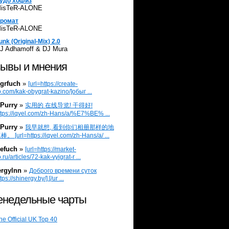
удо хофиз
isTeR-ALONE
ромат
isTeR-ALONE
unk (Original-Mix) 2.0
J Adhamoff & DJ Mura
ывы и мнения
grfuch
»
[url=https://create-
.com/kak-obygrat-kazino/]обыг ...
Purry
»
实用的 在线导览! 干得好!
ttps://iqvel.com/zh-Hans/a/%E7%BE% ...
Purry
»
我早就想, 看到你们相册那样的地
 [url=https://iqvel.com/zh-Hans/a/ ...
efuch
»
[url=https://market-
.ru/articles/72-kak-vyigrat-r ...
ergylnn
»
Доброго времени суток
tps://shinergy.by/].[/ur ...
недельные чарты
he Official UK Top 40