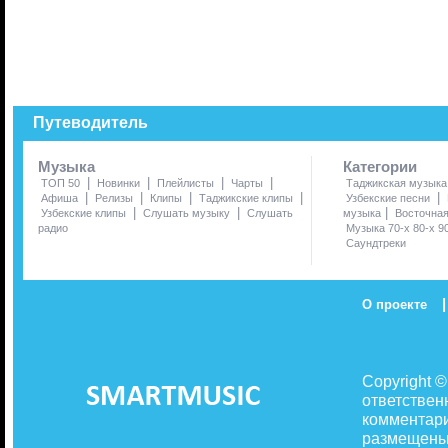
Путеводитель
Музыка
Категории
|
|
|
|
ТОП 50
Новинки
Плейлисты
Чарты
Таджикская музыка
|
|
|
|
|
Афиша
Релизы
Клипы
Таджикские клипы
Узбекские песни
|
|
|
Узбекские клипы
Слушать музыку
Слушать
музыка
Восточна
радио
Музыка 70-х 80-х 9
Саундтреки
|
О проекте
Copyright 
ответствен
комментари
размещены 