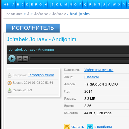
0-9
A
B
C
D
E
F
G
H
I
J
K
L
M
N
O
P
Q
R
S
T
U
V
W
X
Y
главная
»
J
»
Jo'rabek Jo'raev
- Andijonim
ИСПОЛНИТЕЛЬ
Jo'rabek Jo'raev - Andijonim
Jo`rabek Jo`raev - Andijonim
Категория:
Узбекская музыка
Farhodjon.studio
Загрузил:
Жанр:
Classical
Время: 2014-01-08 20:51:54
Альбом:
FaRhOdJoN STUDIO
Скачано: 329
Год:
2014
Размер:
3,3 МБ
Время:
3:36
Качество:
44 kHz, 128 kbps
скачать
в плейлист