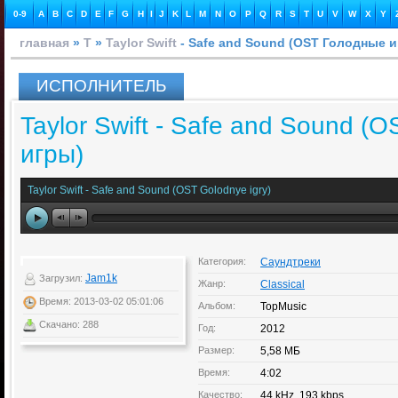
0-9
A
B
C
D
E
F
G
H
I
J
K
L
M
N
O
P
Q
R
S
T
U
V
W
X
Y
главная
»
T
»
Taylor Swift
- Safe and Sound (OST Голодные и
ИСПОЛНИТЕЛЬ
Taylor Swift - Safe and Sound (
игры)
Taylor Swift - Safe and Sound (OST Golodnye igry)
Категория:
Саундтреки
Jam1k
Загрузил:
Жанр:
Classical
Время: 2013-03-02 05:01:06
Альбом:
TopMusic
Скачано: 288
Год:
2012
Размер:
5,58 МБ
Время:
4:02
Качество:
44 kHz, 193 kbps