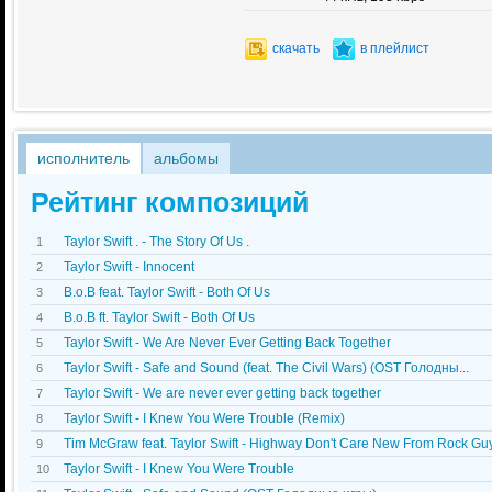
скачать
в плейлист
исполнитель
альбомы
Рейтинг композиций
Taylor Swift . - The Story Of Us .
1
Taylor Swift - Innocent
2
B.o.B feat. Taylor Swift - Both Of Us
3
B.o.B ft. Taylor Swift - Both Of Us
4
Taylor Swift - We Are Never Ever Getting Back Together
5
Taylor Swift - Safe and Sound (feat. The Civil Wars) (OST Голодны...
6
Taylor Swift - We are never ever getting back together
7
Taylor Swift - I Knew You Were Trouble (Remix)
8
Tim McGraw feat. Taylor Swift - Highway Don't Care New From Rock Gu
9
Taylor Swift - I Knew You Were Trouble
10