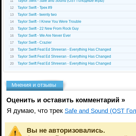
Taylor Swift - Safe and Sound (OST Голодные игры)
11
Taylor Swift - Трек #9
12
Taylor Swift - twenty two
13
Taylor Swift - I Knew You Were Trouble
14
Taylor Swift - 22 New From Rock Guy
15
Taylor Swift - We Are Never Ever
16
Taylor Swift - Crazier
17
Taylor Swift Feat Ed Shreeran - Everything Has Changed
18
Taylor Swift Feat Ed Shreeran - Everything Has Changed
19
Taylor Swift Feat Ed Shreeran - Everything Has Changed
20
Мнения и отзывы
Оценить и оставить комментарий »
Я думаю, что трек
Safe and Sound (OST Го
Вы не авторизовались.