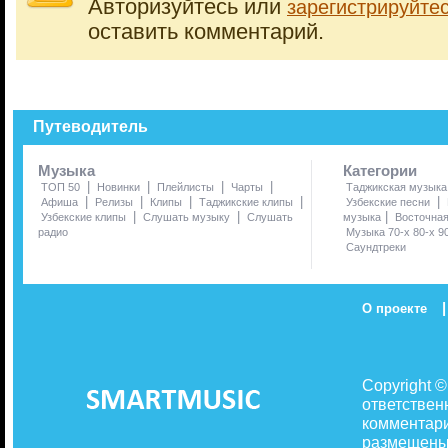
Авторизуйтесь или
зарегистрируйте
оставить комментарий.
Путеводитель
Музыка
Категории
|
|
|
|
ТОП 50
Новинки
Плейлисты
Чарты
Таджикская музыка
|
|
|
|
|
Афиша
Релизы
Клипы
Таджикские клипы
Узбекские песни
|
|
|
Узбекские клипы
Слушать музыку
Слушать
музыка
Восточна
радио
Музыка 70-х 80-х 9
Саундтреки
|
О проекте
Copyright 
ответствен
комментари
размещены 