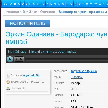
0-9
A
B
C
D
E
F
G
H
I
J
K
L
M
N
O
P
Q
R
S
T
U
V
W
X
Y
главная
»
Э
»
Эркин Одинаев
- Бародархо чунин арз дорам
ИСПОЛНИТЕЛЬ
Эркин Одинаев - Бародархо чун
имшаб
Erkin Odinaev - Barodarho chunin arz doram imshab
Категория:
Таджикская музыка
oryomehr.92
Загрузил:
Жанр:
Classical
Время: 2015-07-14 19:13:19
Альбом:
Модар
Скачано: 62
Год:
2011
Размер:
4,03 МБ
Время:
4:24
Качество:
44 kHz, 128 kbps