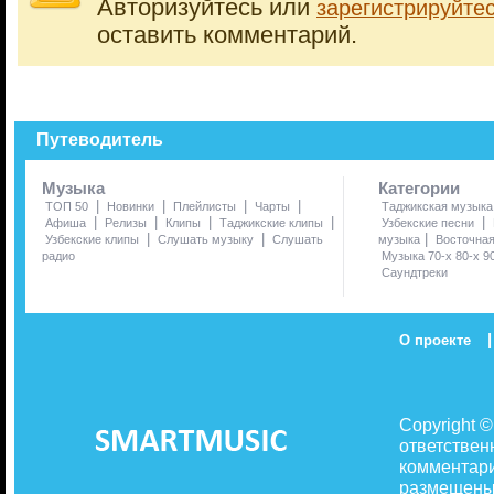
Авторизуйтесь или
зарегистрируйте
оставить комментарий.
Путеводитель
Музыка
Категории
|
|
|
|
ТОП 50
Новинки
Плейлисты
Чарты
Таджикская музыка
|
|
|
|
|
Афиша
Релизы
Клипы
Таджикские клипы
Узбекские песни
|
|
|
Узбекские клипы
Слушать музыку
Слушать
музыка
Восточна
радио
Музыка 70-х 80-х 9
Саундтреки
|
О проекте
Copyright 
ответствен
комментари
размещены 