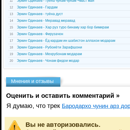
Эркин Одинаев - туёна чунам чунам +маст ман
11
Эркин Одинаев - Гардам
12
Эркин Одинаев - туёна дуст
13
Эркин Одинаев - Меравад меравад
14
Эркин Одинаев - Хар руз туро бинаму хар бор бимирам
15
Эркин Одинаев - Фирузачон
16
Эркин Одинаев - Ёд кардам ин шабистон аллахои модарам
17
Эркин Одинаев - Рубоиёти Зарафшони
18
Эркин Одинаев - Мехрубонам модарам
19
Эркин Одинаев - Чонам фидои модар
20
Мнения и отзывы
Оценить и оставить комментарий »
Я думаю, что трек
Бародархо чунин арз до
Вы не авторизовались.