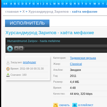
0-9
A
B
C
D
E
F
G
H
I
J
K
L
M
N
O
P
Q
R
S
T
U
V
W
X
Y
главная
»
Х
»
Хурсандмурод Зарипов
- хаёта мефахме
ИСПОЛНИТЕЛЬ
Хурсандмурод Зарипов - хаёта мефахме
Hursandmurod Zaripov - haeta mefahme
Категория:
Таджикская музыка
prodyuser
Загрузил:
Жанр:
Classical
Время: 2011-08-16 00:31:30
Альбом:
Зиндаги
Скачано: 160
Год:
2011
Размер:
4,4 МБ
Время:
4:48
Качество:
44 kHz, 320 kbps
скачать
в плейлист