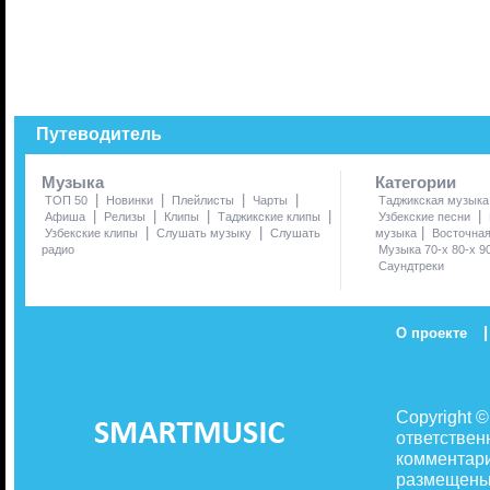
Путеводитель
Музыка
Категории
|
|
|
|
ТОП 50
Новинки
Плейлисты
Чарты
Таджикская музыка
|
|
|
|
|
Афиша
Релизы
Клипы
Таджикские клипы
Узбекские песни
|
|
|
Узбекские клипы
Слушать музыку
Слушать
музыка
Восточна
радио
Музыка 70-х 80-х 9
Саундтреки
|
О проекте
Copyright 
ответствен
комментари
размещены 