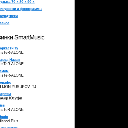
узыка 70-х 80-х 90-х
инусовки и фонограммы
аундтреки
азное
инки SmartMusic
аркасти Ту
isTeR-ALONE
аред Назан
isTeR-ALONE
амом
isTeR-ALONE
евафо
LIJON-YUSUPOV. TJ
ариям
абор Юсуфи
iss
isTeR-ALONE
hudo
ilshod Plus