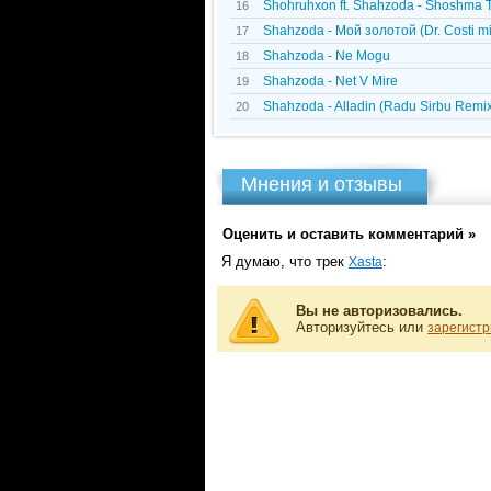
Shohruhxon ft. Shahzoda - Shoshma To`
16
Shahzoda - Мой золотой (Dr. Costi mix)
17
Shahzoda - Ne Mogu
18
Shahzoda - Net V Mire
19
Shahzoda - Alladin (Radu Sirbu Remi
20
Мнения и отзывы
Оценить и оставить комментарий »
Я думаю, что трек
:
Xasta
Вы не авторизовались.
Авторизуйтесь или
зарегистр