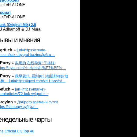
удо хофиз
isTeR-ALONE
ромат
isTeR-ALONE
unk (Original-Mix) 2.0
J Adhamoff & DJ Mura
ывы и мнения
grfuch
»
[url=https://create-
.com/kak-obygrat-kazino/]обыг ...
Purry
»
实用的 在线导览! 干得好!
ttps://iqvel.com/zh-Hans/a/%E7%BE% ...
Purry
»
我早就想, 看到你们相册那样的地
 [url=https://iqvel.com/zh-Hans/a/ ...
efuch
»
[url=https://market-
.ru/articles/72-kak-vyigrat-r ...
ergylnn
»
Доброго времени суток
tps://shinergy.by/].[/ur ...
недельные чарты
he Official UK Top 40