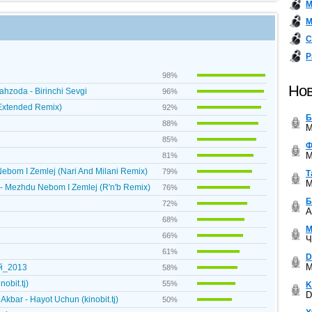
М
М
С
Р
98%
Нов
hzoda - Birinchi Sevgi
96%
Extended Remix)
92%
Б
88%
M
85%
Ф
M
81%
bom I Zemlej (Nari And Milani Remix)
79%
Т
M
- Mezhdu Nebom I Zemlej (R'n'b Remix)
76%
Б
72%
A
68%
М
66%
Ч
61%
D
M
ой_2013
58%
obit.tj)
55%
K
D
kbar - Hayot Uchun (kinobit.tj)
50%