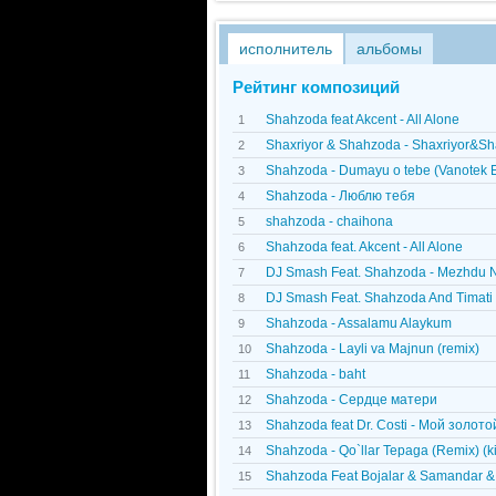
исполнитель
альбомы
Рейтинг композиций
Shahzoda feat Akcent - All Alone
1
Shaxriyor & Shahzoda - Shaxriyor&Sha
2
Shahzoda - Dumayu o tebe (Vanotek 
3
Shahzoda - Люблю тебя
4
shahzoda - chaihona
5
Shahzoda feat. Akcent - All Alone
6
DJ Smash Feat. Shahzoda - Mezhdu Ne
7
DJ Smash Feat. Shahzoda And Timati 
8
Shahzoda - Assalamu Alaykum
9
Shahzoda - Layli va Majnun (remix)
10
Shahzoda - baht
11
Shahzoda - Сердце матери
12
Shahzoda feat Dr. Costi - Мой золот
13
Shahzoda - Qo`llar Tepaga (Remix) (kin
14
Shahzoda Feat Bojalar & Samandar & A
15