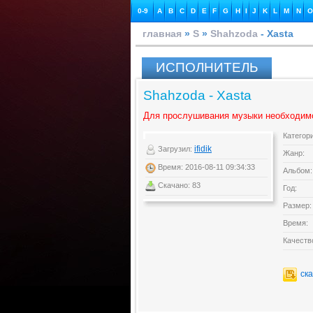
0-9
A
B
C
D
E
F
G
H
I
J
K
L
M
N
O
главная
»
S
»
Shahzoda
- Xasta
ИСПОЛНИТЕЛЬ
Shahzoda - Xasta
Для прослушивания музыки необходим
Категор
ifidik
Загрузил:
Жанр:
Время: 2016-08-11 09:34:33
Альбом:
Скачано: 83
Год:
Размер:
Время:
Качеств
ск