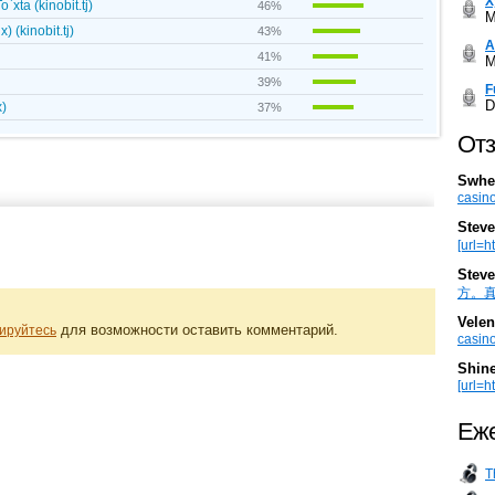
Х
xta (kinobit.tj)
46%
M
 (kinobit.tj)
43%
А
41%
M
39%
F
D
x)
37%
Отз
Swhe
casino
Steve
[url=h
Steve
方。真棒。
Velen
для возможности оставить комментарий.
ируйтесь
casino
Shin
[url=ht
Еже
T