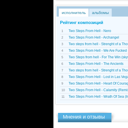
исполнитель
альбомы
Рейтинг композиций
Two Steps From Hell - Nero
1
Two Steps From Hell - Archangel
2
Two steps from hell - Strenght of a T
3
Two Steps From Hell - We Are Fucked (
4
Two Steps from hell - For The Win (sk
5
Two Steps From Hell - The Ancients
6
Two steps from hell - Strenght of a T
7
Two Steps From Hell - Lost in Las Veg
8
Two Steps From Hell - Heart Of Coura
9
Two Steps From Hell - Calamity (Remi
10
Two Steps From Hell - Wrath Of Sea (
11
Мнения и отзывы