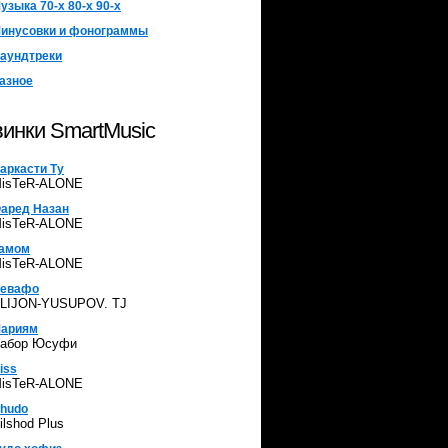
узыка 70-х 80-х 90-х
инусовки и фонограммы
аундтреки
азное
инки SmartMusic
аркасти Ту
isTeR-ALONE
аред Назан
isTeR-ALONE
амом
isTeR-ALONE
евафо
LIJON-YUSUPOV. TJ
ариям
абор Юсуфи
iss
isTeR-ALONE
hudo
ilshod Plus