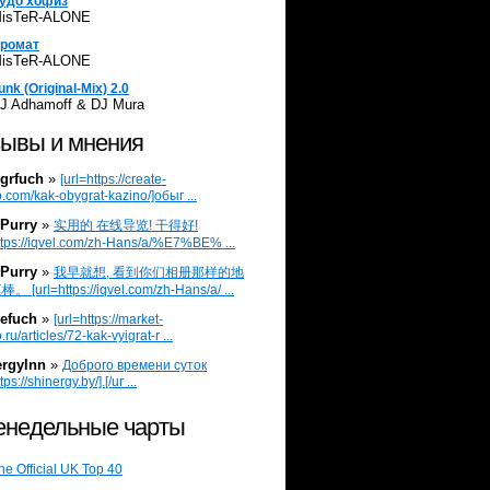
удо хофиз
isTeR-ALONE
ромат
isTeR-ALONE
unk (Original-Mix) 2.0
J Adhamoff & DJ Mura
ывы и мнения
grfuch
»
[url=https://create-
.com/kak-obygrat-kazino/]обыг ...
Purry
»
实用的 在线导览! 干得好!
ttps://iqvel.com/zh-Hans/a/%E7%BE% ...
Purry
»
我早就想, 看到你们相册那样的地
 [url=https://iqvel.com/zh-Hans/a/ ...
efuch
»
[url=https://market-
.ru/articles/72-kak-vyigrat-r ...
ergylnn
»
Доброго времени суток
tps://shinergy.by/].[/ur ...
недельные чарты
he Official UK Top 40