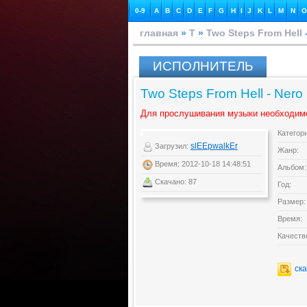
0-9
A
B
C
D
E
F
G
H
I
J
K
L
M
N
O
главная
»
T
»
Two Steps From Hell
ИСПОЛНИТЕЛЬ
Two Steps From Hell - Nero
Для прослушивания музыки необходим
Категор
slEEpwalkEr
Загрузил:
Жанр:
Время: 2012-10-18 14:48:51
Альбом:
Скачано: 87
Год:
Размер:
Время:
Качеств
ск