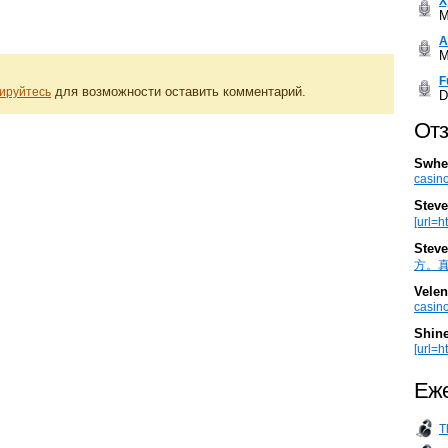
Х
M
А
M
F
для возможности оставить комментарий.
ируйтесь
D
Отз
Swhe
casino
Steve
[url=h
Steve
方。真棒。
Velen
casino
Shin
[url=ht
Еже
T